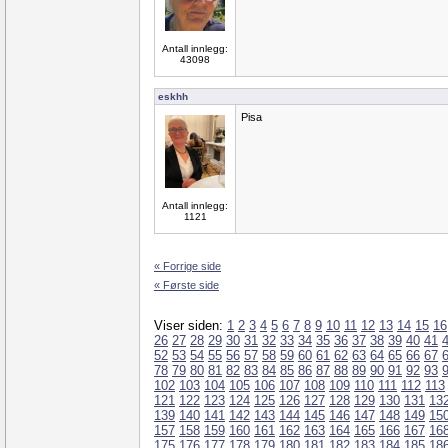
Antall innlegg:
43098
eskhh
Pisa
Antall innlegg:
1121
« Forrige side
« Første side
Viser siden:
1
2
3
4
5
6
7
8
9
10
11
12
13
14
15
16
26
27
28
29
30
31
32
33
34
35
36
37
38
39
40
41
52
53
54
55
56
57
58
59
60
61
62
63
64
65
66
67
78
79
80
81
82
83
84
85
86
87
88
89
90
91
92
93
102
103
104
105
106
107
108
109
110
111
112
113
121
122
123
124
125
126
127
128
129
130
131
13
139
140
141
142
143
144
145
146
147
148
149
15
157
158
159
160
161
162
163
164
165
166
167
16
175
176
177
178
179
180
181
182
183
184
185
18