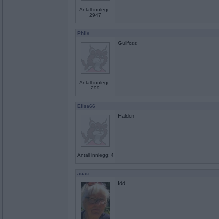
Antall innlegg:
2947
Philo
Gullfoss
Antall innlegg:
299
Elisa66
Halden
Antall innlegg: 4
auau
Idd