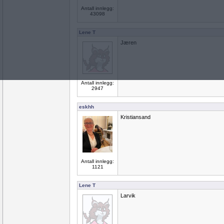
Antall innlegg:
43098
Lene T
Jæren
Antall innlegg:
2947
eskhh
Kristiansand
Antall innlegg:
1121
Lene T
Larvik