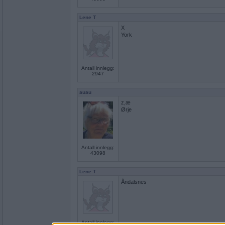
Lene T
X
York
Antall innlegg:
2947
auau
z,æ
Ørje
Antall innlegg:
43098
Lene T
Åndalsnes
Antall innlegg: