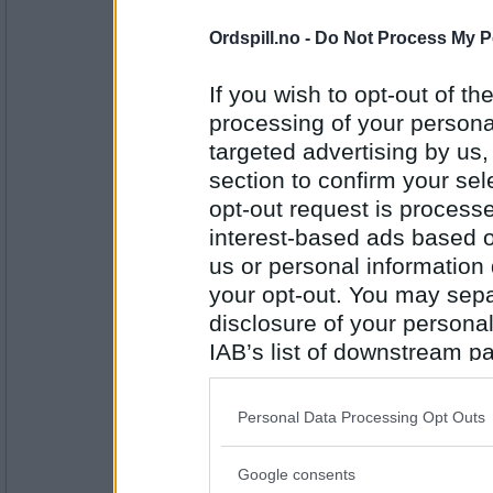
2947
Ordspill.no -
Do Not Process My P
auau
Akkerhaugen
If you wish to opt-out of the
processing of your personal
targeted advertising by us
Antall innlegg:
section to confirm your sel
43098
opt-out request is proces
Lene T
interest-based ads based o
Bergen
us or personal information d
your opt-out. You may separ
disclosure of your personal
Antall innlegg:
2947
IAB’s list of downstream pa
also be disclosed by us to 
auau
Downstream Participants
th
canberra
Personal Data Processing Opt Outs
third parties.
Google consents
Please note that this web