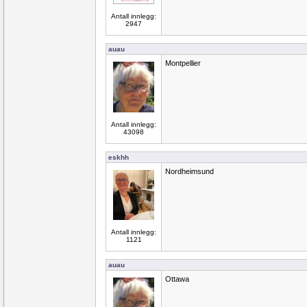
Antall innlegg:
2947
auau
Montpellier
Antall innlegg:
43098
eskhh
Nordheimsund
Antall innlegg:
1121
auau
Ottawa