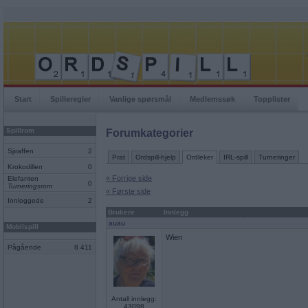
Start
Spilleregler
Vanlige spørsmål
Medlemssøk
Topplister
Spillrom
Forumkategorier
Sjiraffen
2
Prat
Ordspill-hjelp
Ordleker
IRL-spill
Turneringer
Krokodillen
0
« Forrige side
Elefanten
0
Turneringsrom
« Første side
Innloggede
2
Brukere
Innlegg
auau
Mobilspill
Wien
Pågående
8 411
Antall innlegg:
43098