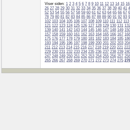
Viser siden:
1
2
3
4
5
6
7
8
9
10
11
12
13
14
15
16
26
27
28
29
30
31
32
33
34
35
36
37
38
39
40
41
52
53
54
55
56
57
58
59
60
61
62
63
64
65
66
67
78
79
80
81
82
83
84
85
86
87
88
89
90
91
92
93
102
103
104
105
106
107
108
109
110
111
112
113
121
122
123
124
125
126
127
128
129
130
131
13
139
140
141
142
143
144
145
146
147
148
149
15
157
158
159
160
161
162
163
164
165
166
167
16
175
176
177
178
179
180
181
182
183
184
185
18
193
194
195
196
197
198
199
200
201
202
203
20
211
212
213
214
215
216
217
218
219
220
221
22
229
230
231
232
233
234
235
236
237
238
239
24
247
248
249
250
251
252
253
254
255
256
257
25
265
266
267
268
269
270
271
272
273
274
275
27