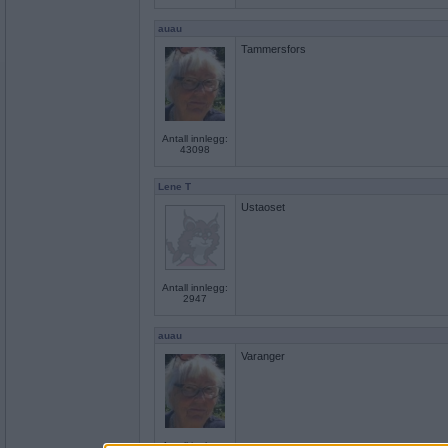
auau
Tammersfors
Antall innlegg:
43098
Lene T
Ustaoset
Antall innlegg:
2947
auau
Varanger
Antall innlegg: