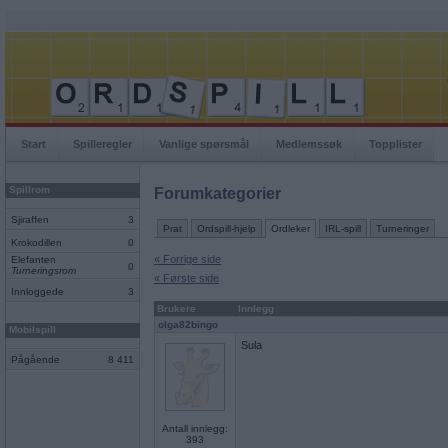
Start
Spilleregler
Vanlige spørsmål
Medlemssøk
Topplister
Spillrom
Forumkategorier
Sjiraffen
3
Prat
Ordspill-hjelp
Ordleker
IRL-spill
Turneringer
Krokodillen
0
« Forrige side
Elefanten
0
Turneringsrom
« Første side
Innloggede
3
Brukere
Innlegg
olga82bingo
Mobilspill
Sula
Pågående
8 411
Antall innlegg:
393