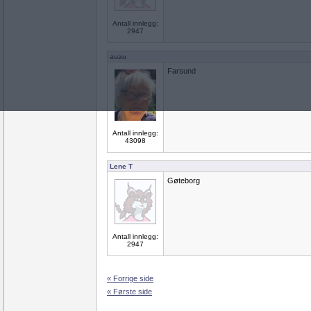
Antall innlegg:
2947
auau
Farsund
Antall innlegg:
43098
Lene T
Gøteborg
Antall innlegg:
2947
« Forrige side
« Første side