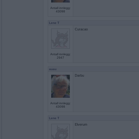
Antall innlegg:
43098
Lene T
Curacao
Antall innlegg:
2947
auau
Darbu
Antall innlegg:
43098
Lene T
Elverum