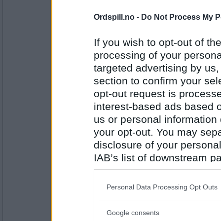
43098
Ordspill.no -
Do Not Process My P
Lene T
Whitby
If you wish to opt-out of the
processing of your personal
targeted advertising by us
Antall innlegg:
section to confirm your sel
2947
opt-out request is proces
auau
interest-based ads based o
X
Ytre Sogn
us or personal information d
your opt-out. You may separ
disclosure of your personal
Antall innlegg:
IAB’s list of downstream pa
43098
also be disclosed by us to 
Lene T
Downstream Participants
th
Z
Personal Data Processing Opt Outs
Æ
third parties.
Ørsta
Google consents
Please note that this web