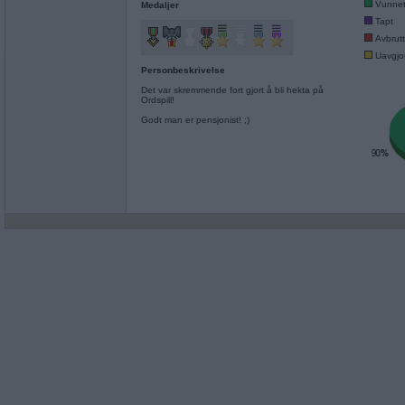
Vunne
Medaljer
Tapt
Avbrutt
Uavgjor
Personbeskrivelse
Det var skremmende fort gjort å bli hekta på
Ordspill!
Godt man er pensjonist! ;)