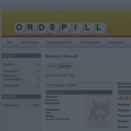
Start
Spilleregler
Vanlige spørsmål
Medlemssøk
Topplister
Spillrom
Medlem: Alien46
Sjiraffen
0
Profil
Statistikk
Krokodillen
0
Grunnleggende
|
Mer
Elefanten
0
Turneringsrom
Medlem 
Ikke innlogget i spillrom
Innloggede
0
Sist inn
Personprofil
Spillstati
Mobilspill
Fornavn
Bestemor
Etternavn
Ranking
Pågående
8 388
Kommune
Høyeste 
Alta
Plasseri
Øvrig
Kvinne Født 1966
Bingoer
Kamper