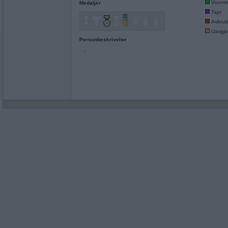
Vunne
Medaljer
Tapt
Avbrutt
Uavgjor
Personbeskrivelse
-