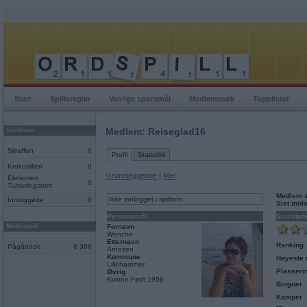
Start
Spilleregler
Vanlige spørsmål
Medlemssøk
Topplister
Spillrom
Medlem: Reiseglad16
Sjiraffen
0
Profil
Statistikk
Krokodillen
0
Grunnleggende
|
Mer
Elefanten
0
Turneringsrom
Medlem 
Ikke innlogget i spillrom
Innloggede
0
Sist inn
Personprofil
Spillstati
Mobilspill
Fornavn
Wenche
Etternavn
Ranking
Pågående
8 306
Arnesen
Kommune
Høyeste 
Lillehammer
Plasseri
Øvrig
Kvinne Født 1958
Bingoer
Kamper