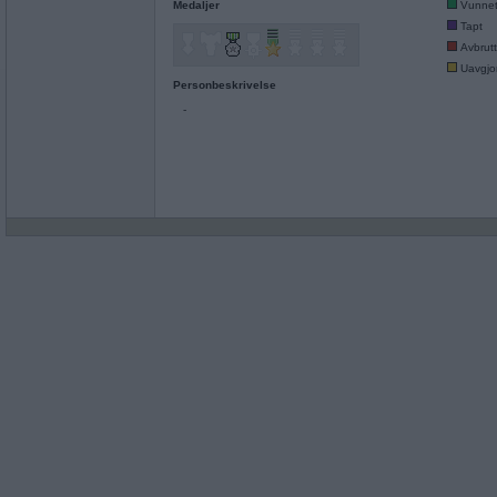
Medaljer
Vunne
Tapt
Avbrutt
Uavgjor
Personbeskrivelse
-