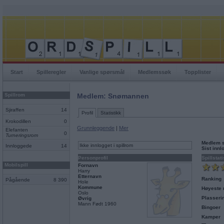
Start
Spilleregler
Vanlige spørsmål
Medlemssøk
Topplister
Spillrom
Medlem: Snømannen
Sjiraffen
14
Profil
Statistikk
Krokodillen
0
Grunnleggende
|
Mer
Elefanten
0
Turneringsrom
Medlem 
Ikke innlogget i spillrom
Innloggede
14
Sist inn
Personprofil
Spillstati
Mobilspill
Fornavn
Harry
Etternavn
Ranking
Pågående
8 390
Hole
Kommune
Høyeste 
Oslo
Plasseri
Øvrig
Mann Født 1960
Bingoer
Kamper