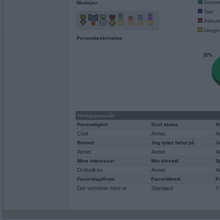
Vunne
Medaljer
Tapt
Avbrutt
Uavgjor
Personbeskrivelse
-
Hurtigspørsmål
Personlighet
Sivil status
S
Cool
Annet
A
Bosted
Jeg lytter helst på
J
Annet
Annet
A
Mine interesser
Min klesstil
S
Ordspill.no
Annet
A
Favorittspillrom
Favorittbrett
F
Der vennene mine er
Standard
Y