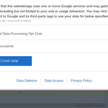
Vunnet
21232
 that this website/app uses one or more Google services and may gath
Tapt
7315
Vil du bli
Avbrutt
23
including but not limited to your visit or usage behaviour. You may click 
medlem?
Uavgjort
85
 to Google and its third-party tags to use your data for below specifi
ogle consent section.
Opprett ny konto
l Data Processing Opt Outs
consents
CONFIRM
tus
Sysselsetting
 forelsket
Driver med fantestreker
r helst på
Jeg spiser
Husmannskost
til
Spillertype på ordspill.no
Data Deletion
Data Access
Privacy Policy
Uforutsigbar
rett
Favorittbokstav
C
|
Privacy Policy
|
Om oss