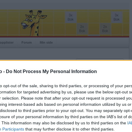
opplister
Forum
Min side
Innlogging
Brukernavn
o -
Do Not Process My Personal Information
Passord
Medlem siden
2009-07-14
to opt-out of the sale, sharing to third parties, or processing of your per
Sist innloggede
2026-08-06
formation for targeted advertising by us, please use the below opt-out s
Husk meg
Spillstatistikk
r selection. Please note that after your opt-out request is processed y
Logg inn
eing interest-based ads based on personal information utilized by us or
Ranking
2088
Glemt ditt passord?
disclosed to third parties prior to your opt-out. You may separately opt-
Høyeste ranking
2012-03-17
4550
Få ny aktiveringslenke
losure of your personal information by third parties on the IAB’s list of
Plassering
23
. This information may also be disclosed by us to third parties on the
IA
Bingoer
30874
Kamper
28655
Participants
that may further disclose it to other third parties.
Ordspill.no er gratis!