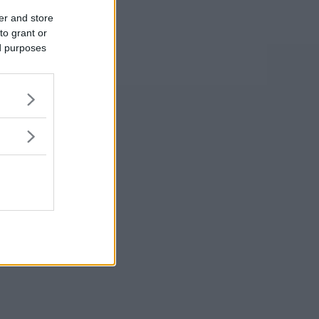
er and store
to grant or
ed purposes