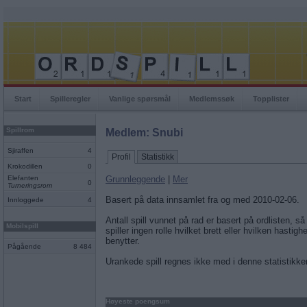
Start
Spilleregler
Vanlige spørsmål
Medlemssøk
Topplister
Spillrom
Medlem: Snubi
Sjiraffen
4
Profil
Statistikk
Krokodillen
0
Elefanten
Grunnleggende
|
Mer
0
Turneringsrom
Basert på data innsamlet fra og med 2010-02-06.
Innloggede
4
Antall spill vunnet på rad er basert på ordlisten, så
Mobilspill
spiller ingen rolle hvilket brett eller hvilken hastigh
benytter.
Pågående
8 484
Urankede spill regnes ikke med i denne statistikke
Høyeste poengsum