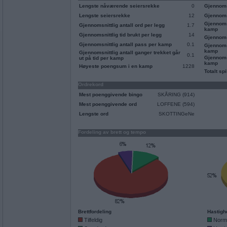
Lengste nåværende seiersrekke
0
Gjennoms
Lengste seiersrekke
12
Gjennomsn
Gjennoms
Gjennomsnittlig antall ord per legg
1.7
kamp
Gjennomsnittlig tid brukt per legg
14
Gjennomsn
Gjennomsnittlig antall pass per kamp
0.1
Gjennomsn
kamp
Gjennomsnittlig antall ganger trekket går
0.1
Gjennomsn
ut på tid per kamp
kamp
Høyeste poengsum i en kamp
1228
Totalt spi
Ordrekord
Mest poenggivende bingo
SKÅRING (914)
Mest poenggivende ord
LOFFENE (594)
Lengste ord
SKOTTINGeNe
Fordeling av brett og tempo
Brettfordeling
Hastigh
Tilfeldig
Norm