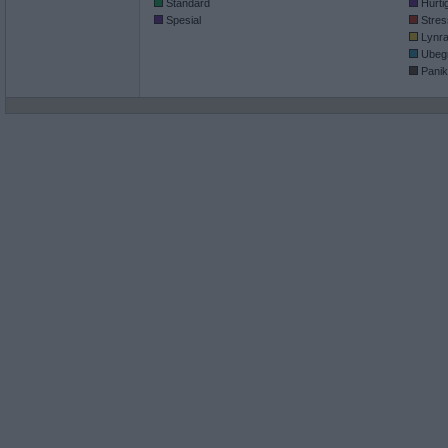
Standard
Hurti
Spesial
Stres
Lynr
Ubegr
Panik