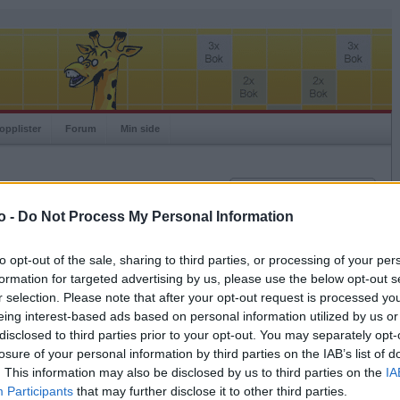
opplister
Forum
Min side
Innlogging
Brukernavn
o -
Do Not Process My Personal Information
Passord
06.
to opt-out of the sale, sharing to third parties, or processing of your per
, så det spiller ingen
formation for targeted advertising by us, please use the below opt-out s
Husk meg
ytter.
r selection. Please note that after your opt-out request is processed y
Logg inn
tikken.
eing interest-based ads based on personal information utilized by us or
Glemt ditt passord?
disclosed to third parties prior to your opt-out. You may separately opt-
Få ny aktiveringslenke
losure of your personal information by third parties on the IAB’s list of
0
Gjennomsnittlig poengsum per kamp
383
. This information may also be disclosed by us to third parties on the
IA
13
Gjennomsnittlig antall legg per kamp
21
Participants
that may further disclose it to other third parties.
Gjennomsnittlig antall bomlegg per
Ordspill.no er gratis!
.6
0.4