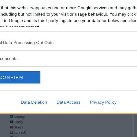
kamp
31
Gjennomsnittlig antall bytt per kamp
0.2
 that this website/app uses one or more Google services and may gath
Vil du bli
.4
Gjennomsnittlig antall bingoer per
0.2
including but not limited to your visit or usage behaviour. You may click 
medlem?
kamp
.4
Gjennomsnittlig antall brikker lagt per
 to Google and its third-party tags to use your data for below specifi
48
kamp
72
ogle consent section.
Totalt spilt tid i timer
4005
Opprett ny konto
0)
l Data Processing Opt Outs
3)
GA
consents
CONFIRM
Data Deletion
Data Access
Privacy Policy
Hastighetsfordeling
Normal
Hurtig
Stress
Lynrask