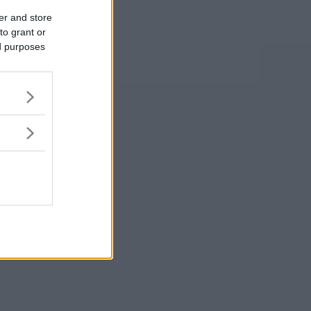
er and store
to grant or
ed purposes