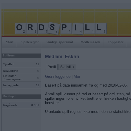
Start
Spilleregler
Vanlige spørsmål
Medlemssøk
Topplister
Spillrom
Medlem: Eskhh
Sjiraffen
11
Profil
Statistikk
Krokodillen
0
Elefanten
Grunnleggende
|
Mer
0
Turneringsrom
Basert på data innsamlet fra og med 2010-02-06.
Innloggede
11
Antall spill vunnet på rad er basert på ordlisten, så
Mobilspill
spiller ingen rolle hvilket brett eller hvilken hastigh
benytter.
Pågående
8 381
Urankede spill regnes ikke med i denne statistikke