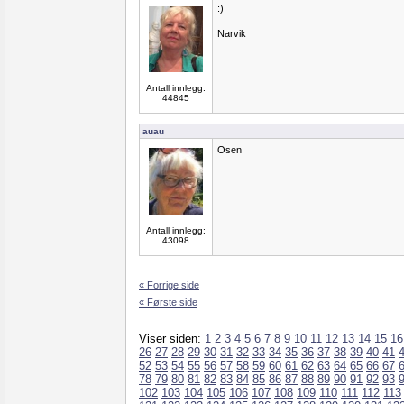
:)
Narvik
Antall innlegg:
44845
auau
Osen
Antall innlegg:
43098
« Forrige side
« Første side
Viser siden:
1
2
3
4
5
6
7
8
9
10
11
12
13
14
15
16
26
27
28
29
30
31
32
33
34
35
36
37
38
39
40
41
52
53
54
55
56
57
58
59
60
61
62
63
64
65
66
67
78
79
80
81
82
83
84
85
86
87
88
89
90
91
92
93
102
103
104
105
106
107
108
109
110
111
112
113