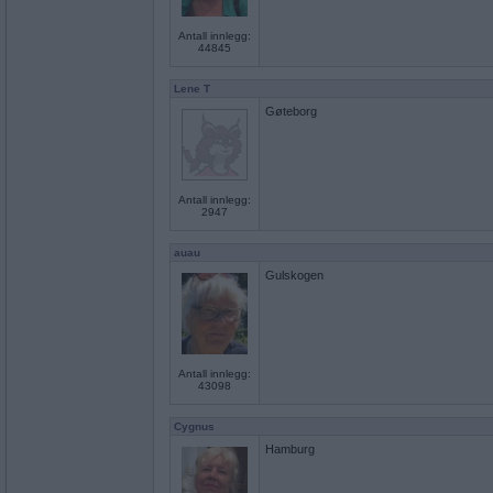
Antall innlegg:
44845
Lene T
Gøteborg
Antall innlegg:
2947
auau
Gulskogen
Antall innlegg:
43098
Cygnus
Hamburg