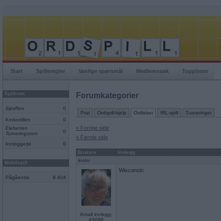
Start
Spilleregler
Vanlige spørsmål
Medlemssøk
Topplister
Spillrom
Forumkategorier
Sjiraffen
0
Prat
Ordspill-hjelp
Ordleker
IRL-spill
Turneringer
Krokodillen
0
« Forrige side
Elefanten
0
Turneringsrom
« Første side
Innloggede
0
Brukere
Innlegg
auau
Mobilspill
Wisconsin
Pågående
8 404
Antall innlegg:
43098