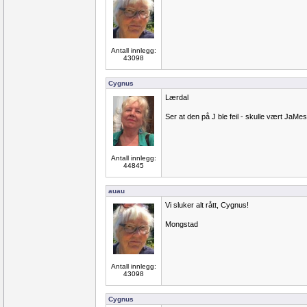
Antall innlegg:
43098
Cygnus
Lærdal
Ser at den på J ble feil - skulle vært JaMe
Antall innlegg:
44845
auau
Vi sluker alt rått, Cygnus!
Mongstad
Antall innlegg:
43098
Cygnus