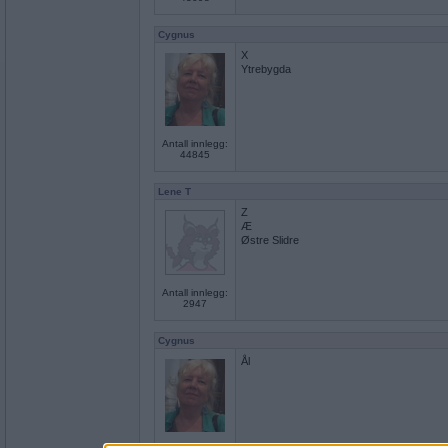
Cygnus
X
Ytrebygda
Antall innlegg:
44845
Lene T
Z
Æ
Østre Slidre
Antall innlegg:
2947
Cygnus
Ål