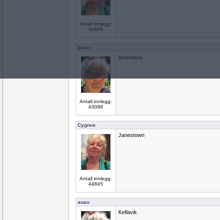
Antall innlegg:
44845
auau
Inverness
Antall innlegg:
43098
Cygnus
Janestown
Antall innlegg:
44845
auau
Keflavik