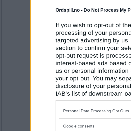
Antall innlegg:
44845
Ordspill.no -
Do Not Process My P
Lene T
Aruba
If you wish to opt-out of the
processing of your personal
targeted advertising by us
Antall innlegg:
section to confirm your sel
2947
opt-out request is proces
Cygnus
interest-based ads based o
Belfast
us or personal information d
your opt-out. You may separ
disclosure of your personal
Antall innlegg:
IAB’s list of downstream pa
44845
also be disclosed by us to 
Lene T
Downstream Participants
th
Charlotte Amalie
Personal Data Processing Opt Outs
third parties.
Google consents
Please note that this web