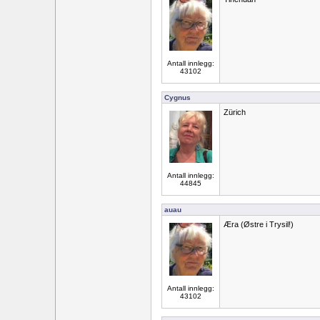
Antall innlegg:
43102
Cygnus
Zürich
Antall innlegg:
44845
auau
Æra (Østre i Trysil!)
Antall innlegg:
43102