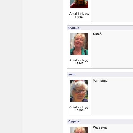
Antall innlegg:
12863
Cygnus
Umeå
Antall innlegg:
44845
auau
Vormsund
Antall innlegg:
43102
Cygnus
Warzawa