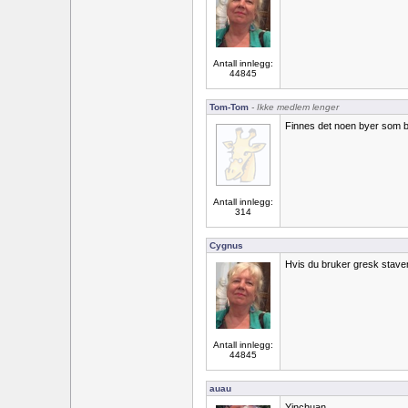
Antall innlegg:
44845
Tom-Tom
- Ikke medlem lenger
Finnes det noen byer som 
Antall innlegg:
314
Cygnus
Hvis du bruker gresk stavem
Antall innlegg:
44845
auau
Yinchuan