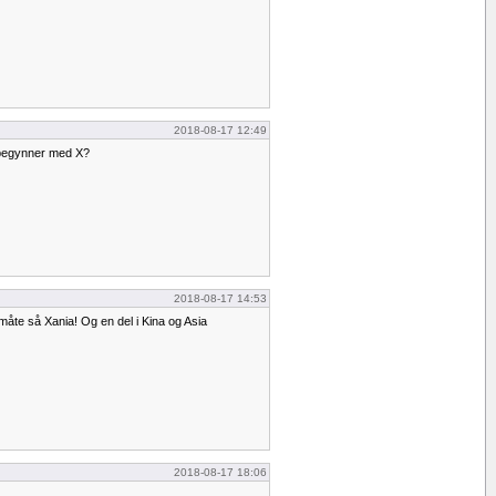
2018-08-17 12:49
begynner med X?
2018-08-17 14:53
åte så Xania! Og en del i Kina og Asia
2018-08-17 18:06