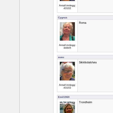
Antall innlegg:
43102
Cygnus
Roma
Antall innlegg:
44845
auau
Sikkilsdalshøa
Antall innlegg:
43102
Emil1960
Trondheim