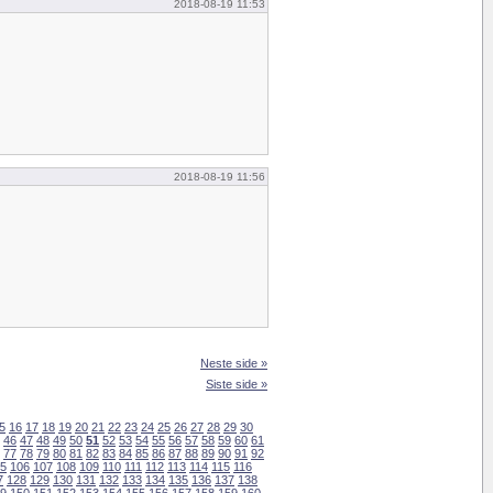
2018-08-19 11:53
2018-08-19 11:56
Neste side »
Siste side »
5
16
17
18
19
20
21
22
23
24
25
26
27
28
29
30
46
47
48
49
50
51
52
53
54
55
56
57
58
59
60
61
77
78
79
80
81
82
83
84
85
86
87
88
89
90
91
92
5
106
107
108
109
110
111
112
113
114
115
116
7
128
129
130
131
132
133
134
135
136
137
138