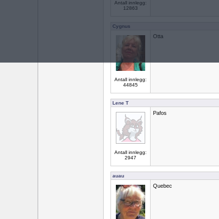
Antall innlegg:
12863
Cygnus
Otta
Antall innlegg:
44845
Lene T
Pafos
Antall innlegg:
2947
auau
Quebec