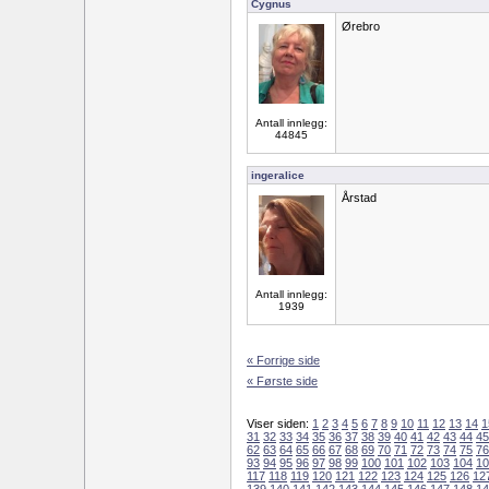
Cygnus
Ørebro
Antall innlegg:
44845
ingeralice
Årstad
Antall innlegg:
1939
« Forrige side
« Første side
Viser siden:
1
2
3
4
5
6
7
8
9
10
11
12
13
14
1
31
32
33
34
35
36
37
38
39
40
41
42
43
44
45
62
63
64
65
66
67
68
69
70
71
72
73
74
75
76
93
94
95
96
97
98
99
100
101
102
103
104
10
117
118
119
120
121
122
123
124
125
126
12