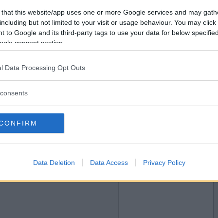
 that this website/app uses one or more Google services and may gath
2018-08-11 12:59
Vil du bli
including but not limited to your visit or usage behaviour. You may click 
medlem?
 to Google and its third-party tags to use your data for below specifi
ogle consent section.
Opprett ny konto
l Data Processing Opt Outs
2018-08-11 13:50
consents
er ikke E etter L!!
CONFIRM
Data Deletion
Data Access
Privacy Policy
2018-08-11 17:22