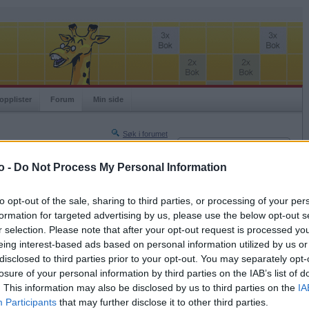
opplister
Forum
Min side
Søk i forumet
Innlogging
Turneringer
Brukernavn
o -
Do Not Process My Personal Information
Neste side »
Passord
Siste side »
to opt-out of the sale, sharing to third parties, or processing of your per
Husk meg
formation for targeted advertising by us, please use the below opt-out s
2018-08-11 12:25
r selection. Please note that after your opt-out request is processed y
Logg inn
eing interest-based ads based on personal information utilized by us or
Glemt ditt passord?
disclosed to third parties prior to your opt-out. You may separately opt-
Få ny aktiveringslenke
losure of your personal information by third parties on the IAB’s list of
. This information may also be disclosed by us to third parties on the
IA
Participants
that may further disclose it to other third parties.
Ordspill.no er gratis!