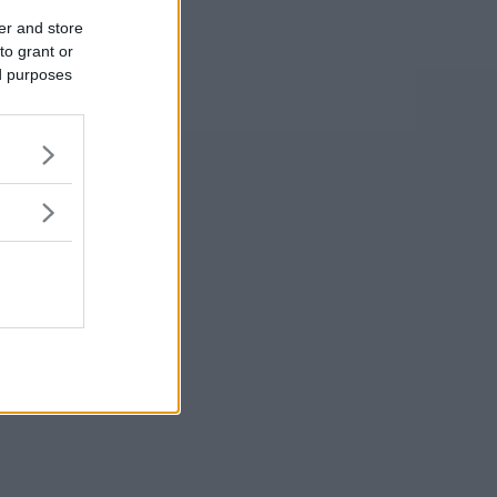
er and store
to grant or
ed purposes