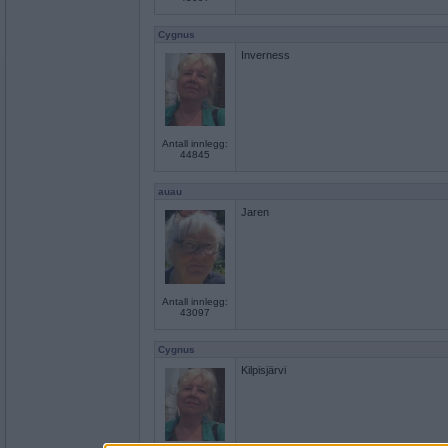
Cygnus
Inverness
Antall innlegg:
44845
auau
Jaren
Antall innlegg:
43097
Cygnus
Kilpisjärvi