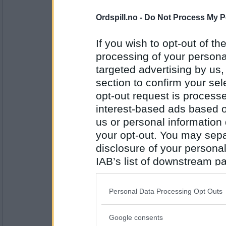
Antall innlegg:
44845
Ordspill.no -
Do Not Process My P
auau
Lom
If you wish to opt-out of the
processing of your personal
targeted advertising by us
section to confirm your sel
Antall innlegg:
43097
opt-out request is proces
interest-based ads based o
liverbird1
us or personal information d
Mo i Rana
your opt-out. You may separ
disclosure of your personal
IAB’s list of downstream pa
Antall innlegg:
719
also be disclosed by us to 
Downstream Participants
th
auau
Personal Data Processing Opt Outs
third parties.
Nes i Aakershus
Google consents
Please note that this web