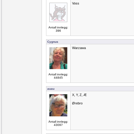
Voss
Antall innlegg:
396
Cygnus
Warzawa
Antall innlegg:
44845
auau
X, Y, Z, Æ
Ørebro
Antall innlegg:
43097