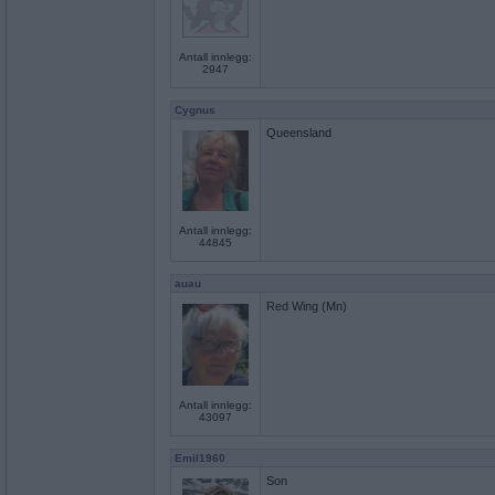
Antall innlegg:
2947
Cygnus
Queensland
Antall innlegg:
44845
auau
Red Wing (Mn)
Antall innlegg:
43097
Emil1960
Son