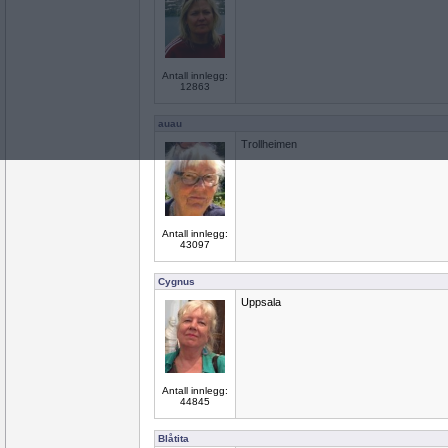
Antall innlegg:
12863
auau
Trollheimen
Antall innlegg:
43097
Cygnus
Uppsala
Antall innlegg:
44845
Blåtita