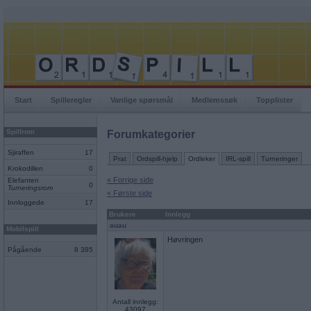
Start
Spilleregler
Vanlige spørsmål
Medlemssøk
Topplister
Spillrom
Forumkategorier
Sjiraffen
17
Prat
Ordspill-hjelp
Ordleker
IRL-spill
Turneringer
Krokodillen
0
« Forrige side
Elefanten
0
Turneringsrom
« Første side
Innloggede
17
Brukere
Innlegg
auau
Mobilspill
Høvringen
Pågående
8 385
Antall innlegg:
43097