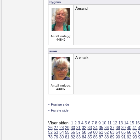
Cygnus
Ålesund
Antall innlegg:
44845
auau
Aremark
Antall innlegg:
43097
« Forrige side
« Første side
Viser siden:
1
2
3
4
5
6
7
8
9
10
11
12
13
14
15
16
26
27
28
29
30
31
32
33
34
35
36
37
38
39
40
41
52
53
54
55
56
57
58
59
60
61
62
63
64
65
66
67
78
79
80
81
82
83
84
85
86
87
88
89
90
91
92
93