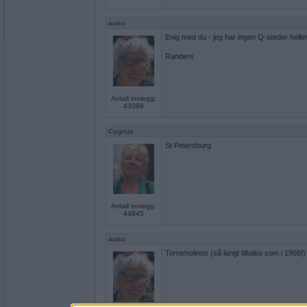
auau
Enig med du - jeg har ingen Q-steder heller
Randers
Antall innlegg:
43098
Cygnus
St Petersburg
Antall innlegg:
44845
auau
Torremolinos (så langt tilbake som i 1966!)