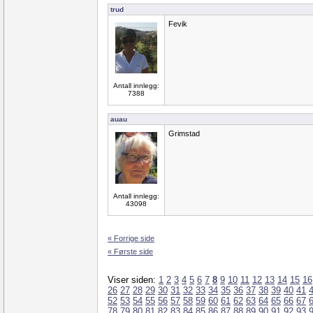
trud
Fevik
Antall innlegg:
7388
auau
Grimstad
Antall innlegg:
43098
« Forrige side
« Første side
Viser siden:
1
2
3
4
5
6
7
8
9
10
11
12
13
14
15
16
26
27
28
29
30
31
32
33
34
35
36
37
38
39
40
41
52
53
54
55
56
57
58
59
60
61
62
63
64
65
66
67
78
79
80
81
82
83
84
85
86
87
88
89
90
91
92
93