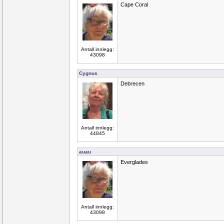
Cape Coral
Antall innlegg:
43098
Cygnus
Debrecen
Antall innlegg:
44845
auau
Everglades
Antall innlegg:
43098