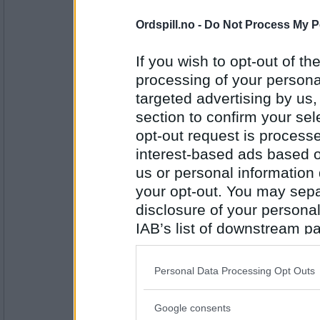
Antall innlegg:
43098
Ordspill.no -
Do Not Process My P
rødøye
Ulsteinvik
If you wish to opt-out of the
processing of your personal
targeted advertising by us
section to confirm your sel
Antall innlegg:
1030
opt-out request is proces
interest-based ads based o
Cygnus
us or personal information d
Vancouver (pussig, tenkte akkurat på Vanco
your opt-out. You may separ
disclosure of your personal
IAB’s list of downstream pa
Antall innlegg:
44845
also be disclosed by us to 
Downstream Participants
th
Lene T
Personal Data Processing Opt Outs
third parties.
Washington D.C
Google consents
Please note that this web