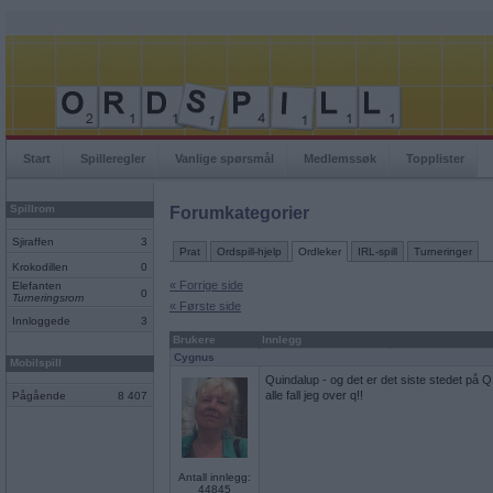
Start
Spilleregler
Vanlige spørsmål
Medlemssøk
Topplister
Spillrom
Forumkategorier
Sjiraffen
3
Prat
Ordspill-hjelp
Ordleker
IRL-spill
Turneringer
Krokodillen
0
« Forrige side
Elefanten
0
Turneringsrom
« Første side
Innloggede
3
Brukere
Innlegg
Cygnus
Mobilspill
Quindalup - og det er det siste stedet på Q 
alle fall jeg over q!!
Pågående
8 407
Antall innlegg:
44845