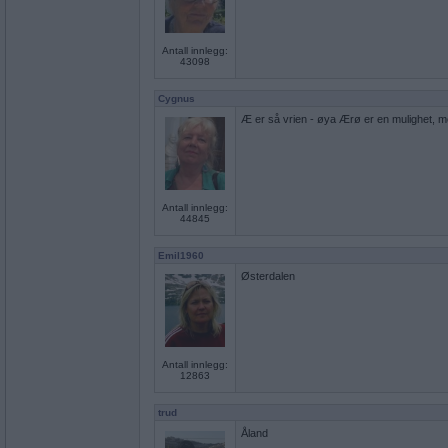
Antall innlegg:
43098
Cygnus
Æ er så vrien - øya Ærø er en mulighet, me
Antall innlegg:
44845
Emil1960
Østerdalen
Antall innlegg:
12863
trud
Åland