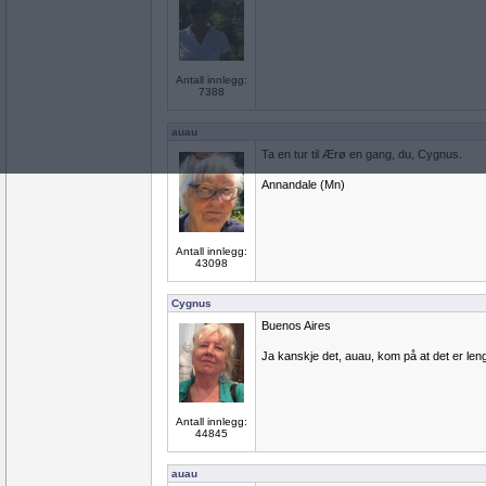
Antall innlegg:
7388
auau
Ta en tur til Ærø en gang, du, Cygnus.
Annandale (Mn)
Antall innlegg:
43098
Cygnus
Buenos Aires
Ja kanskje det, auau, kom på at det er len
Antall innlegg:
44845
auau