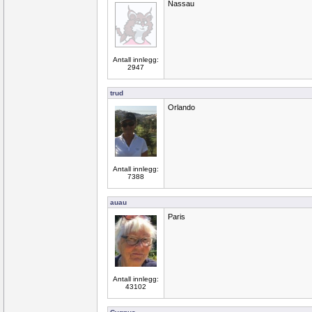
Nassau
Antall innlegg:
2947
trud
Orlando
Antall innlegg:
7388
auau
Paris
Antall innlegg:
43102