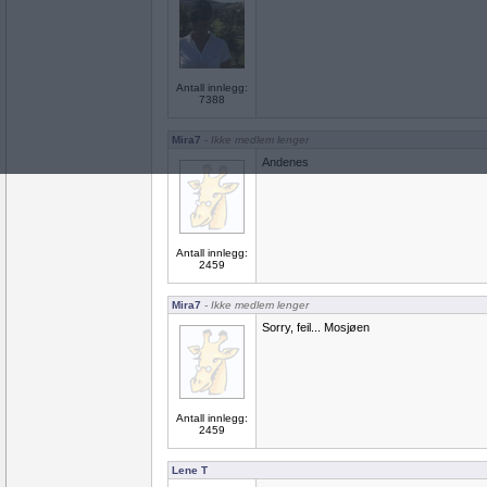
Antall innlegg:
7388
Mira7
- Ikke medlem lenger
Andenes
Antall innlegg:
2459
Mira7
- Ikke medlem lenger
Sorry, feil... Mosjøen
Antall innlegg:
2459
Lene T