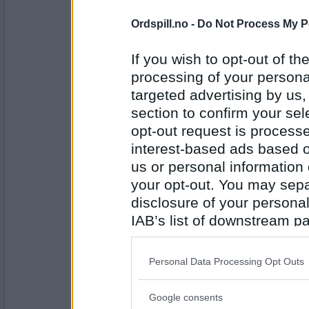
Antall innlegg:
2084
Ordspill.no -
Do Not Process My P
Cygnus
Dublin
If you wish to opt-out of the
processing of your personal
targeted advertising by us
section to confirm your sel
Antall innlegg:
44845
opt-out request is proces
interest-based ads based o
trud
us or personal information d
Estepona
your opt-out. You may separ
disclosure of your personal
IAB’s list of downstream pa
Antall innlegg:
7388
also be disclosed by us to 
Downstream Participants
th
Cygnus
Personal Data Processing Opt Outs
third parties.
Frankfurt
Google consents
Please note that this web