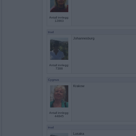
Antall innlegg:
12863
trud
Johannesburg
Antall innlegg:
7388
Cygnus
Krakow
Antall innlegg:
44845
trud
Lusaka