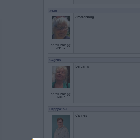
auau
Amalienborg
Antall innlegg:
43102
Cygnus
Bergamo
Antall innlegg:
44845
Happy4You
Cannes