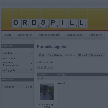
Start
Spilleregler
Vanlige spørsmål
Medlemssøk
Topplister
Spillrom
Forumkategorier
Sjiraffen
0
Prat
Ordspill-hjelp
Ordleker
IRL-spill
Turneringer
Krokodillen
0
« Forrige side
Elefanten
0
Turneringsrom
« Første side
Innloggede
0
Brukere
Innlegg
trud
Mobilspill
Åland
Pågående
8 385
Antall innlegg:
7388