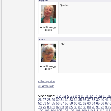
Cygnus
Quebec
Antall innlegg:
44845
auau
Ribe
Antall innlegg:
43102
« Forrige side
« Første side
Viser siden:
1
2
3
4
5
6
7
8
9
10
11
12
13
14
15
16
26
27
28
29
30
31
32
33
34
35
36
37
38
39
40
41
52
53
54
55
56
57
58
59
60
61
62
63
64
65
66
67
78
79
80
81
82
83
84
85
86
87
88
89
90
91
92
93
102
103
104
105
106
107
108
109
110
111
112
113