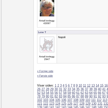
Antall innlegg:
43097
Lene T
Napoli
Antall innlegg:
2947
« Forrige side
« Første side
Viser siden:
1
2
3
4
5
6
7
8
9
10
11
12
13
14
15
16
26
27
28
29
30
31
32
33
34
35
36
37
38
39
40
41
52
53
54
55
56
57
58
59
60
61
62
63
64
65
66
67
78
79
80
81
82
83
84
85
86
87
88
89
90
91
92
93
102
103
104
105
106
107
108
109
110
111
112
113
121
122
123
124
125
126
127
128
129
130
131
13
139
140
141
142
143
144
145
146
147
148
149
15