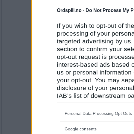
Antall innlegg:
299
Ordspill.no -
Do Not Process My P
auau
æ
If you wish to opt-out of the
Ørneset
processing of your personal
targeted advertising by us
section to confirm your sel
Antall innlegg:
43097
opt-out request is proces
Lene T
interest-based ads based o
Årnes
us or personal information d
your opt-out. You may separ
disclosure of your personal
Antall innlegg:
IAB’s list of downstream pa
2947
also be disclosed by us to 
auau
Downstream Participants
th
Personal Data Processing Opt Outs
Alvdal
third parties.
Google consents
Please note that this web