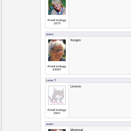
Antall innlegg:
1675
auau
Korgen
Antall innlegg:
43097
Lene T
Livorno
Antall innlegg:
2947
auau
Montreal