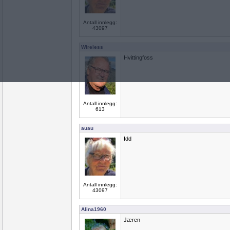
Antall innlegg:
43097
Wireless
Hvittingfoss
Antall innlegg:
613
auau
Idd
Antall innlegg:
43097
Alina1960
Jæren