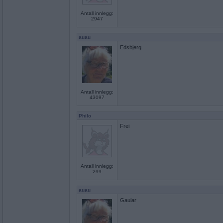
Antall innlegg:
2947
auau
Edsbjerg
Antall innlegg:
43097
Philo
Frei
Antall innlegg:
299
auau
Gaular