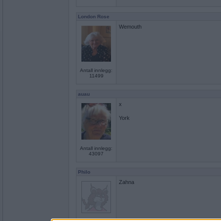
London Rose
Wemouth
Antall innlegg:
11499
auau
x
York
Antall innlegg:
43097
Philo
Zahna