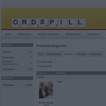
Start
Spilleregler
Vanlige spørsmål
Medlemssøk
Topplister
Spillrom
Forumkategorier
Sjiraffen
11
Prat
Ordspill-hjelp
Ordleker
IRL-spill
Turneringer
Krokodillen
0
« Forrige side
Elefanten
0
Turneringsrom
« Første side
Innloggede
11
Brukere
Innlegg
eskhh
Mobilspill
Voss
Pågående
8 385
Antall innlegg:
1121