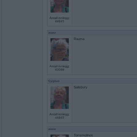
Antall innlegg:
44845
auau
Rauma
Antall innlegg:
43098
Cygnus
Salisbury
Antall innlegg:
44845
auau
Torremolinos