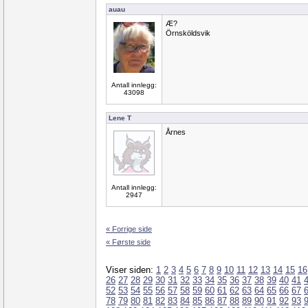
auau
Æ?
Örnsköldsvik
Antall innlegg:
43098
Lene T
Årnes
Antall innlegg:
2947
« Forrige side
« Første side
Viser siden:
1
2
3
4
5
6
7
8
9
10
11
12
13
14
15
16
26
27
28
29
30
31
32
33
34
35
36
37
38
39
40
41
52
53
54
55
56
57
58
59
60
61
62
63
64
65
66
67
78
79
80
81
82
83
84
85
86
87
88
89
90
91
92
93