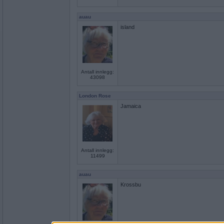
auau
island
Antall innlegg:
43098
London Rose
Jamaica
Antall innlegg:
11499
auau
Krossbu