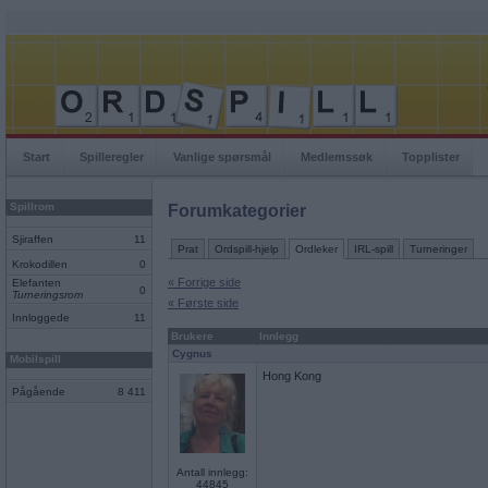
Start
Spilleregler
Vanlige spørsmål
Medlemssøk
Topplister
Spillrom
Forumkategorier
Sjiraffen
11
Prat
Ordspill-hjelp
Ordleker
IRL-spill
Turneringer
Krokodillen
0
« Forrige side
Elefanten
0
Turneringsrom
« Første side
Innloggede
11
Brukere
Innlegg
Cygnus
Mobilspill
Hong Kong
Pågående
8 411
Antall innlegg:
44845