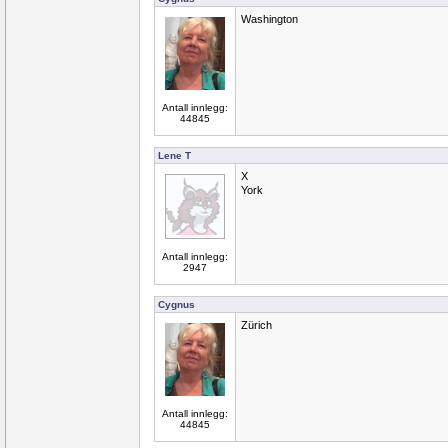
Washington
Antall innlegg:
44845
Lene T
X
York
Antall innlegg:
2947
Cygnus
Zürich
Antall innlegg:
44845