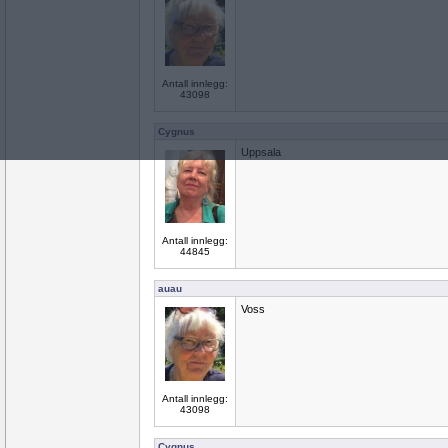
Antall innlegg:
43098
Cygnus
Uppsala
Antall innlegg:
44845
auau
Voss
Antall innlegg:
43098
Cygnus