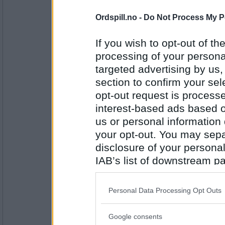
Antall innlegg:
43098
Ordspill.no -
Do Not Process My P
London Rose
London
If you wish to opt-out of the
processing of your personal
targeted advertising by us
section to confirm your sel
Antall innlegg:
11499
opt-out request is proces
interest-based ads based o
Cygnus
us or personal information d
Montreal
your opt-out. You may separ
disclosure of your personal
IAB’s list of downstream pa
Antall innlegg:
44845
also be disclosed by us to 
Downstream Participants
th
auau
Personal Data Processing Opt Outs
third parties.
Nevada
Google consents
Please note that this web