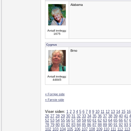
Alabama
Antall innlegg:
1675
Cygnus
Brno
Antall innlegg:
44845
« Forrige side
« Første side
Viser siden:
1
2
3
4
5
6
7
8
9
10
11
12
13
14
15
16
26
27
28
29
30
31
32
33
34
35
36
37
38
39
40
41
52
53
54
55
56
57
58
59
60
61
62
63
64
65
66
67
78
79
80
81
82
83
84
85
86
87
88
89
90
91
92
93
102
103
104
105
106
107
108
109
110
111
112
113