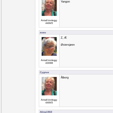
Yangon
Antall innlegg:
44845
auau
Z, Æ
Østersjøen
Antall innlegg:
43098
Cygnus
Ålborg
Antall innlegg:
44845
Alina1960