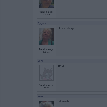
Antall innlegg:
43098
Cygnus
St Petersburg
Antall innlegg:
44845
Lene T
Trysil
Antall innlegg:
2947
auau
Uddevalla