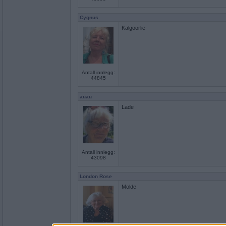
Cygnus
Kalgoorlie
Antall innlegg:
44845
auau
Lade
Antall innlegg:
43098
London Rose
Molde