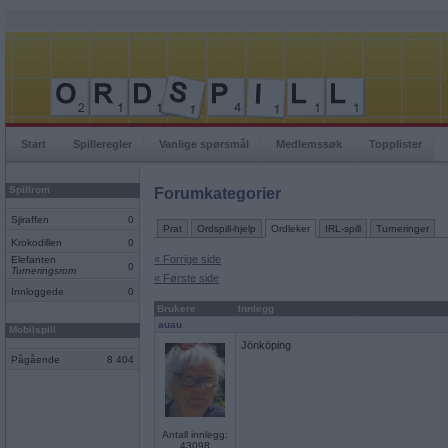
Start
Spilleregler
Vanlige spørsmål
Medlemssøk
Topplister
Spillrom
Forumkategorier
Sjiraffen
0
Prat
Ordspill-hjelp
Ordleker
IRL-spill
Turneringer
Krokodillen
0
« Forrige side
Elefanten
0
Turneringsrom
« Første side
Innloggede
0
Brukere
Innlegg
auau
Mobilspill
Jönköping
Pågående
8 404
Antall innlegg:
43098