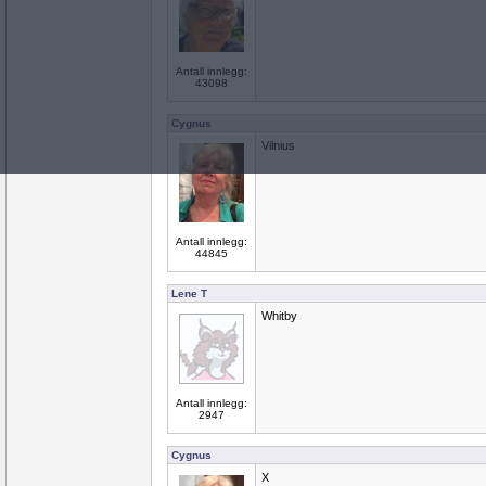
Antall innlegg:
43098
Cygnus
Vilnius
Antall innlegg:
44845
Lene T
Whitby
Antall innlegg:
2947
Cygnus
X