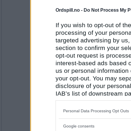
Antall innlegg:
11499
Ordspill.no -
Do Not Process My P
Cygnus
Nesna
If you wish to opt-out of the
processing of your personal
targeted advertising by us
section to confirm your sel
Antall innlegg:
44845
opt-out request is proces
interest-based ads based o
Lene T
us or personal information d
Ustaoset
your opt-out. You may separ
disclosure of your personal
IAB’s list of downstream pa
Antall innlegg:
2947
also be disclosed by us to 
Cygnus
Downstream Participants
th
Personal Data Processing Opt Outs
Skulle begynne på O, Lena - alfabetisk i de
third parties.
Google consents
Please note that this web