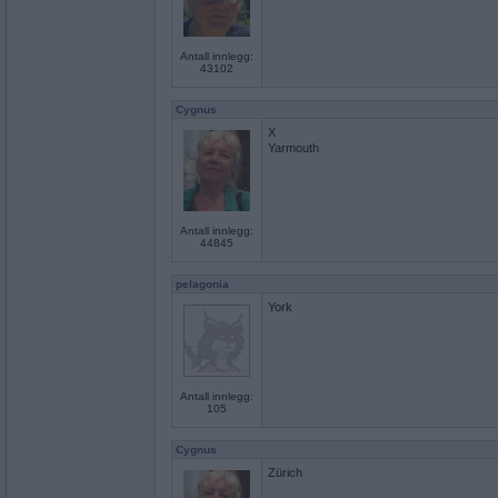
Antall innlegg:
43102
Cygnus
X
Yarmouth
Antall innlegg:
44845
pelagonia
York
Antall innlegg:
105
Cygnus
Zürich