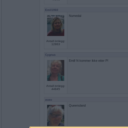
Emil1960
Numedal
Antall innlegg:
12863
Cygnus
Emil! N kommer ikke etter P!
Antall innlegg:
44845
auau
Queensland