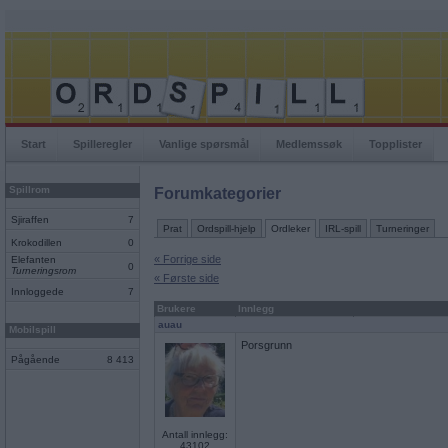
Start
Spilleregler
Vanlige spørsmål
Medlemssøk
Topplister
Spillrom
Forumkategorier
Sjiraffen
7
Prat
Ordspill-hjelp
Ordleker
IRL-spill
Turneringer
Krokodillen
0
« Forrige side
Elefanten
0
Turneringsrom
« Første side
Innloggede
7
Brukere
Innlegg
auau
Mobilspill
Porsgrunn
Pågående
8 413
Antall innlegg:
43102