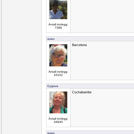
Antall innlegg:
7388
auau
Barcelona
Antall innlegg:
43102
Cygnus
Cochabambe
Antall innlegg:
44845
auau