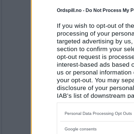
Antall innlegg:
43102
Ordspill.no -
Do Not Process My P
Cygnus
Rouen
If you wish to opt-out of the
processing of your personal
targeted advertising by us
section to confirm your sel
Antall innlegg:
44845
opt-out request is proces
interest-based ads based o
auau
us or personal information d
Sorø
your opt-out. You may separ
disclosure of your personal
IAB’s list of downstream pa
Antall innlegg:
43102
also be disclosed by us to 
Downstream Participants
th
Blåtita
Personal Data Processing Opt Outs
third parties.
Trondheim
Google consents
Please note that this web