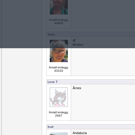
Antall innlegg:
44845
auau
Æ
Ørebro
Antall innlegg:
43102
Lene T
Årnes
Antall innlegg:
2947
trud
Andalucia