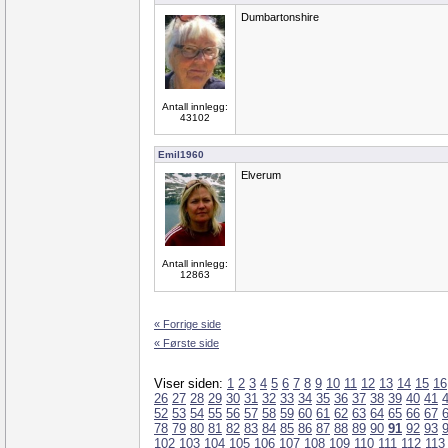
Dumbartonshire
Antall innlegg:
43102
Emil1960
Elverum
Antall innlegg:
12863
« Forrige side
« Første side
Viser siden:
1
2
3
4
5
6
7
8
9
10
11
12
13
14
15
16
26
27
28
29
30
31
32
33
34
35
36
37
38
39
40
41
52
53
54
55
56
57
58
59
60
61
62
63
64
65
66
67
78
79
80
81
82
83
84
85
86
87
88
89
90
91
92
93
102
103
104
105
106
107
108
109
110
111
112
113