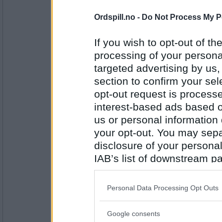
Antall innlegg:
44845
Ordspill.no -
Do Not Process My P
Emil1960
Trollstigen
If you wish to opt-out of the
processing of your personal
targeted advertising by us
section to confirm your sel
Antall innlegg:
12863
opt-out request is proces
interest-based ads based o
Lene T
Ustaoset
us or personal information d
your opt-out. You may separ
disclosure of your personal
IAB’s list of downstream pa
Antall innlegg:
2947
also be disclosed by us to 
Cygnus
Downstream Participants
th
Personal Data Processing Opt Outs
Vancouver
third parties.
Google consents
Please note that this web