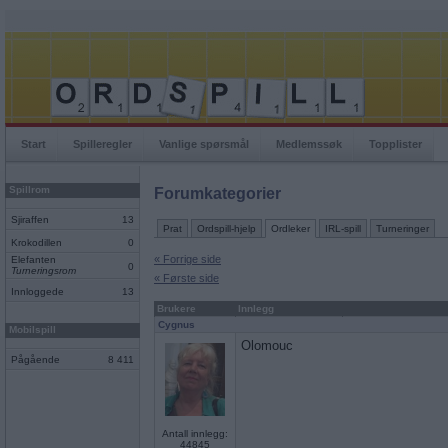
Start
Spilleregler
Vanlige spørsmål
Medlemssøk
Topplister
Spillrom
Forumkategorier
Sjiraffen
13
Prat
Ordspill-hjelp
Ordleker
IRL-spill
Turneringer
Krokodillen
0
« Forrige side
Elefanten
0
Turneringsrom
« Første side
Innloggede
13
Brukere
Innlegg
Cygnus
Mobilspill
Olomouc
Pågående
8 411
Antall innlegg:
44845