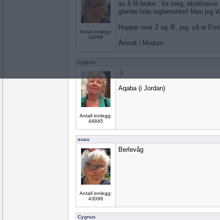
av å få bruke , for meg, eksklusiv
glemte hele reglementet! Men jeg V
Hopper over Z og Æ, jeg, så er Emil 
Antall innlegg:
43098
Åmodt i Modum
Cygnus
:)
Aqaba (i Jordan)
Antall innlegg:
44845
auau
Berlevåg
Antall innlegg:
43098
Cygnus