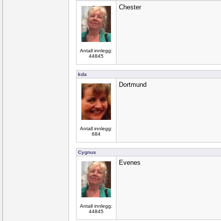
Chester
Antall innlegg:
44845
kda
Dortmund
Antall innlegg:
684
Cygnus
Evenes
Antall innlegg:
44845