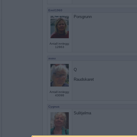
Emil1960
Porsgrunn
Antall innlegg:
12863
auau
Q
Raudskaret
Antall innlegg:
43098
Cygnus
Sulitjelma