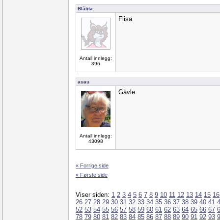
Blåtita
Flisa
Antall innlegg:
396
auau
Gävle
Antall innlegg:
43098
« Forrige side
« Første side
Viser siden:
1
2
3
4
5
6
7
8
9
10
11
12
13
14
15
16
26
27
28
29
30
31
32
33
34
35
36
37
38
39
40
41
52
53
54
55
56
57
58
59
60
61
62
63
64
65
66
67
78
79
80
81
82
83
84
85
86
87
88
89
90
91
92
93