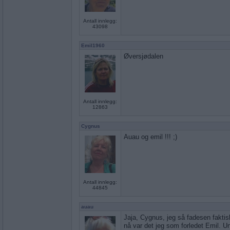
Antall innlegg:
43098
Emil1960
Øversjødalen
Antall innlegg:
12863
Cygnus
Auau og emil !!! ;)
Antall innlegg:
44845
auau
Jaja, Cygnus, jeg så fadesen fakti
nå var det jeg som forledet Emil. Un