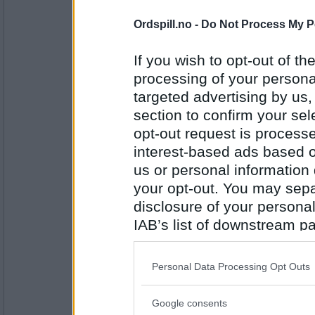
Antall innlegg:
43098
Ordspill.no -
Do Not Process My P
Cygnus
If you wish to opt-out of the
Cochabamba
processing of your personal
targeted advertising by us
section to confirm your sel
Antall innlegg:
44845
opt-out request is proces
interest-based ads based o
trud
us or personal information d
Doncaster
your opt-out. You may separ
disclosure of your personal
IAB’s list of downstream pa
Antall innlegg:
7388
also be disclosed by us to 
Downstream Participants
th
auau
Personal Data Processing Opt Outs
third parties.
Eidsbugarden
Google consents
Please note that this web