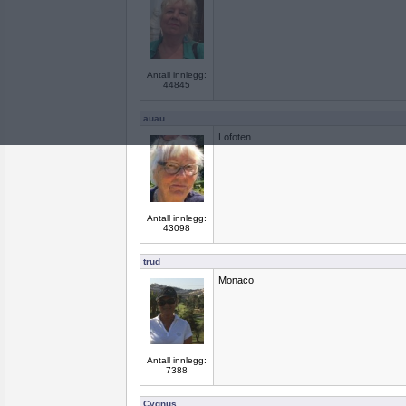
Antall innlegg:
44845
auau
Lofoten
Antall innlegg:
43098
trud
Monaco
Antall innlegg:
7388
Cygnus