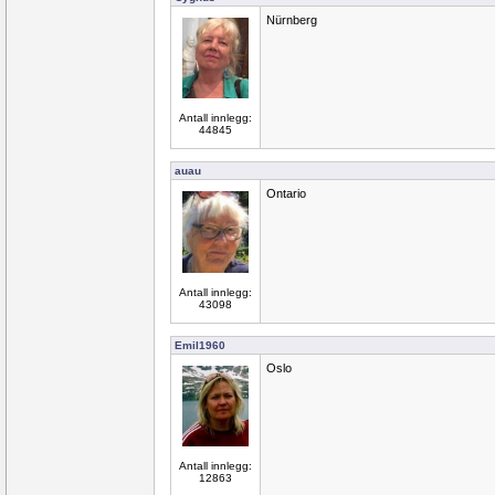
Nürnberg
Antall innlegg:
44845
auau
Ontario
Antall innlegg:
43098
Emil1960
Oslo
Antall innlegg:
12863