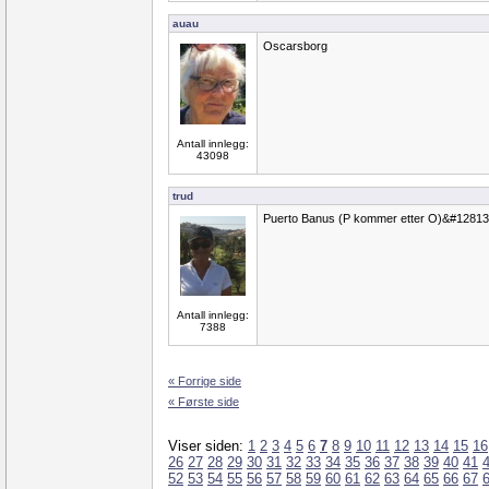
auau
Oscarsborg
Antall innlegg:
43098
trud
Puerto Banus (P kommer etter O)&#12813
Antall innlegg:
7388
« Forrige side
« Første side
Viser siden:
1
2
3
4
5
6
7
8
9
10
11
12
13
14
15
16
26
27
28
29
30
31
32
33
34
35
36
37
38
39
40
41
52
53
54
55
56
57
58
59
60
61
62
63
64
65
66
67