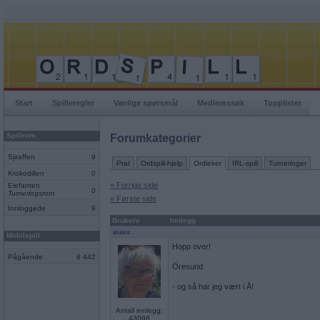
Start
Spilleregler
Vanlige spørsmål
Medlemssøk
Topplister
Spillrom
Forumkategorier
Sjiraffen
9
Prat
Ordspill-hjelp
Ordleker
IRL-spill
Turneringer
Krokodillen
0
« Forrige side
Elefanten
0
Turneringsrom
« Første side
Innloggede
9
Brukere
Innlegg
auau
Mobilspill
Hopp over!
Pågående
8 442
Öresund
- og så har jeg vært i Å!
Antall innlegg:
43098