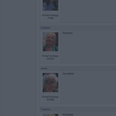
Antall innlegg:
7388
Cygnus
Incheon
Antall innlegg:
44845
auau
Jevnaker
Antall innlegg:
43098
Cygnus
Kampala