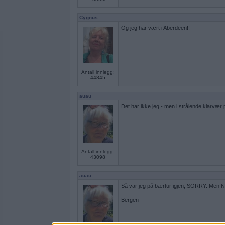
Cygnus
Og jeg har vært i Aberdeen!!
Antall innlegg:
44845
auau
Det har ikke jeg - men i strålende klar
Antall innlegg:
43098
auau
Så var jeg på bærtur igjen, SORRY. Men No
Bergen