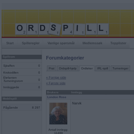
Start
Spilleregler
Vanlige spørsmål
Medlemssøk
Topplister
Spillrom
Forumkategorier
Sjiraffen
0
Prat
Ordspill-hjelp
Ordleker
IRL-spill
Turneringer
Krokodillen
0
« Forrige side
Elefanten
0
Turneringsrom
« Første side
Innloggede
0
Brukere
Innlegg
London Rose
Mobilspill
Narvik
Pågående
8 297
Antall innlegg:
11499