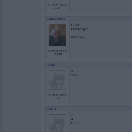
Antall innlegg:
2947
London Rose
Oops...
Prøver igjen..
Worthing
Antall innlegg:
11499
Blåtita
X
Ystad
Antall innlegg:
396
Lene T
Z
Æ
Ørsta