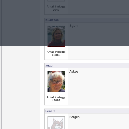
Antall innlegg:
2947
Emil1960
Åfjord
Antall innlegg:
12863
auau
Askøy
Antall innlegg:
43092
Lene T
Bergen