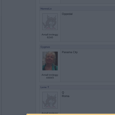
HannaLo
Oppedal
Antall innlegg:
6240
Cygnus
Panama City
Antall innlegg:
44845
Lene T
Q
Roma
Antall innlegg: