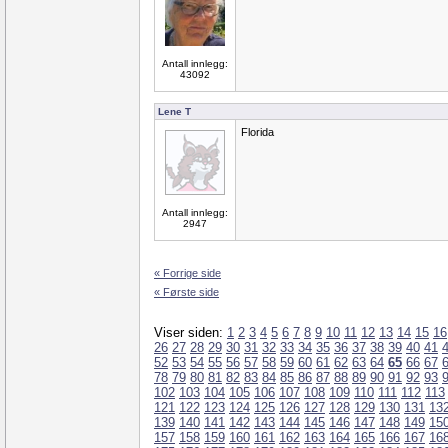
Antall innlegg:
43092
Lene T
Florida
Antall innlegg:
2947
« Forrige side
« Første side
Viser siden:
1
2
3
4
5
6
7
8
9
10
11
12
13
14
15
16
26
27
28
29
30
31
32
33
34
35
36
37
38
39
40
41
52
53
54
55
56
57
58
59
60
61
62
63
64
65
66
67
78
79
80
81
82
83
84
85
86
87
88
89
90
91
92
93
102
103
104
105
106
107
108
109
110
111
112
113
121
122
123
124
125
126
127
128
129
130
131
13
139
140
141
142
143
144
145
146
147
148
149
15
157
158
159
160
161
162
163
164
165
166
167
16