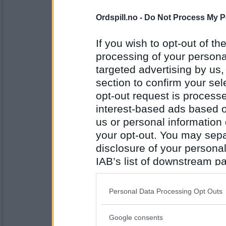
2947
Ordspill.no -
Do Not Process My P
London Rose
Stavanger
If you wish to opt-out of the
processing of your personal
targeted advertising by us
Antall innlegg:
section to confirm your sel
11499
opt-out request is proces
Lene T
interest-based ads based o
Torino
us or personal information d
your opt-out. You may separ
disclosure of your personal
Antall innlegg:
2947
IAB’s list of downstream pa
also be disclosed by us to 
auau
Downstream Participants
th
Uranosbreen
Personal Data Processing Opt Outs
third parties.
Google consents
Please note that this web