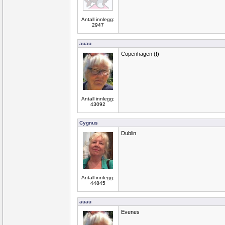
Antall innlegg:
2947
auau
Copenhagen (!)
Antall innlegg:
43092
Cygnus
Dublin
Antall innlegg:
44845
auau
Evenes