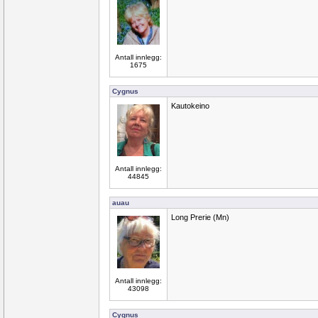
Antall innlegg:
1675
Cygnus
Kautokeino
Antall innlegg:
44845
auau
Long Prerie (Mn)
Antall innlegg:
43098
Cygnus