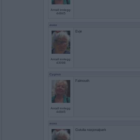
Antall innlegg:
44845
auau
Evje
Antall innlegg:
43098
Cygnus
Falmouth
Antall innlegg:
44845
auau
Gutulia nasjonalpark