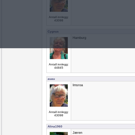
Antall innlegg:
43098
Cygnus
Hamburg
Antall innlegg:
44845
auau
Imsroa
Antall innlegg:
43098
Alina1960
Jæren