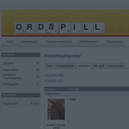
Start
Spilleregler
Vanlige spørsmål
Medlemssøk
Topplister
Spillrom
Forumkategorier
Sjiraffen
0
Prat
Ordspill-hjelp
Ordleker
IRL-spill
Turneringer
Krokodillen
0
« Forrige side
Elefanten
0
Turneringsrom
« Første side
Innloggede
0
Brukere
Innlegg
ingeralice
Mobilspill
Valle
Pågående
8 404
Antall innlegg:
1939