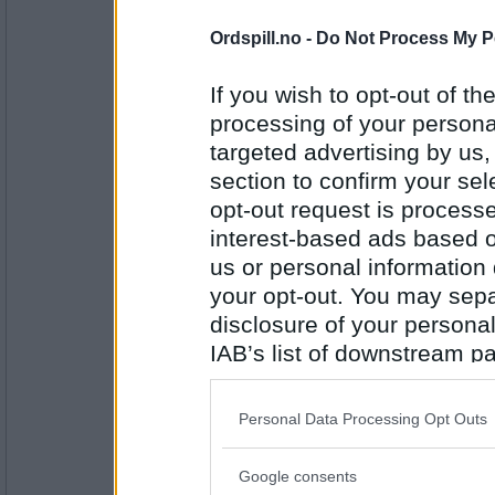
Antall innlegg:
44845
Ordspill.no -
Do Not Process My P
Lene T
Æ
If you wish to opt-out of the
Øystre Slidre
processing of your personal
targeted advertising by us
Antall innlegg:
section to confirm your sel
2947
opt-out request is proces
Cygnus
interest-based ads based o
Ålborg
us or personal information d
your opt-out. You may separ
disclosure of your personal
Antall innlegg:
IAB’s list of downstream pa
44845
also be disclosed by us to 
Lene T
Downstream Participants
th
Aidensfield
Personal Data Processing Opt Outs
third parties.
Google consents
Please note that this web