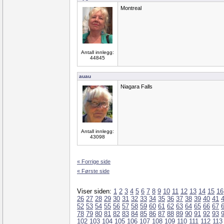
Montreal
Antall innlegg:
44845
auau
Niagara Falls
Antall innlegg:
43098
« Forrige side
« Første side
Viser siden:
1
2
3
4
5
6
7
8
9
10
11
12
13
14
15
16
26
27
28
29
30
31
32
33
34
35
36
37
38
39
40
41
52
53
54
55
56
57
58
59
60
61
62
63
64
65
66
67
78
79
80
81
82
83
84
85
86
87
88
89
90
91
92
93
102
103
104
105
106
107
108
109
110
111
112
113