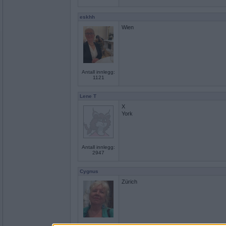
eskhh
Wien
Antall innlegg:
1121
Lene T
X
York
Antall innlegg:
2947
Cygnus
Zürich