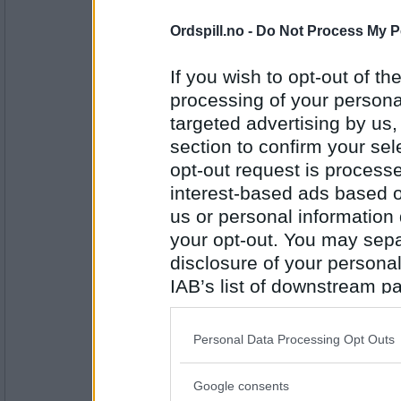
Antall innlegg:
43097
Ordspill.no -
Do Not Process My P
Lene T
Verdal
If you wish to opt-out of the
processing of your personal
targeted advertising by us
Antall innlegg:
section to confirm your sel
2947
opt-out request is proces
SusilVirrvar
interest-based ads based o
Warszawa
us or personal information d
your opt-out. You may separ
disclosure of your personal
Antall innlegg:
10
IAB’s list of downstream pa
also be disclosed by us to 
auau
Downstream Participants
th
x,z,æ,ø
Personal Data Processing Opt Outs
third parties.
Å !
Google consents
Please note that this web