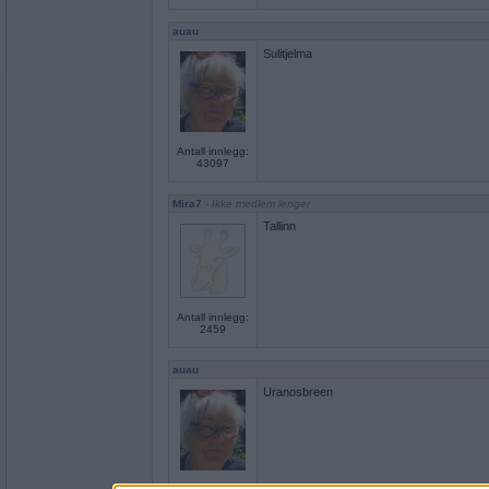
auau
Sulitjelma
Antall innlegg:
43097
Mira7
- Ikke medlem lenger
Tallinn
Antall innlegg:
2459
auau
Uranosbreen