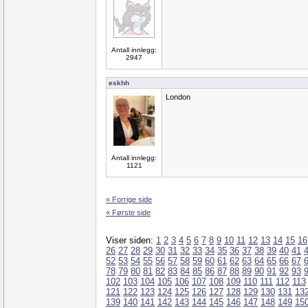
Antall innlegg:
2947
eskhh
London
Antall innlegg:
1121
« Forrige side
« Første side
Viser siden:
1
2
3
4
5
6
7
8
9
10
11
12
13
14
15
16
26
27
28
29
30
31
32
33
34
35
36
37
38
39
40
41
52
53
54
55
56
57
58
59
60
61
62
63
64
65
66
67
78
79
80
81
82
83
84
85
86
87
88
89
90
91
92
93
102
103
104
105
106
107
108
109
110
111
112
113
121
122
123
124
125
126
127
128
129
130
131
13
139
140
141
142
143
144
145
146
147
148
149
15