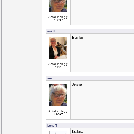
Antall innlegg:
43097
eskhh
Istanbul
Antall innlegg:
1121
auau
Jeløya
Antall innlegg:
43097
Lene T
Krakow