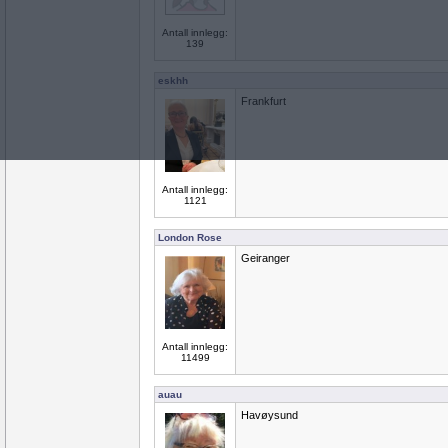
Antall innlegg:
139
eskhh
Frankfurt
Antall innlegg:
1121
London Rose
Geiranger
Antall innlegg:
11499
auau
Havøysund