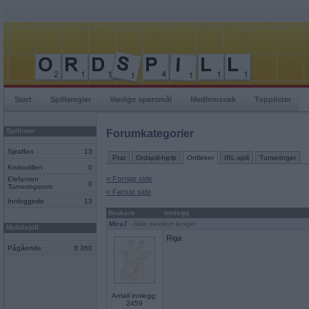
Start
Spilleregler
Vanlige spørsmål
Medlemssøk
Topplister
Spillrom
Forumkategorier
Sjiraffen
13
Prat
Ordspill-hjelp
Ordleker
IRL-spill
Turneringer
Krokodillen
0
« Forrige side
Elefanten
0
Turneringsrom
« Første side
Innloggede
13
Brukere
Innlegg
Mira7
- Ikke medlem lenger
Mobilspill
Riga
Pågående
8 360
Antall innlegg:
2459