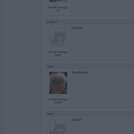
Antall innlegg:
57
Lene T
Chania
Antall innlegg:
2947
auau
Dumbarton
Antall innlegg:
43097
gum
Exeter