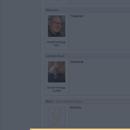
Wireless
Trøgstad
Antall innlegg:
613
London Rose
Ulsteinvik
Antall innlegg:
11499
Mira7
- Ikke medlem lenger
Venezia