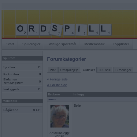
Start
Spilleregler
Vanlige spørsmål
Medlemssøk
Topplister
Spillrom
Forumkategorier
Sjiraffen
11
Prat
Ordspill-hjelp
Ordleker
IRL-spill
Turneringer
Krokodillen
0
« Forrige side
Elefanten
0
Turneringsrom
« Første side
Innloggede
11
Brukere
Innlegg
auau
Mobilspill
Selje
Pågående
8 411
Antall innlegg:
43098