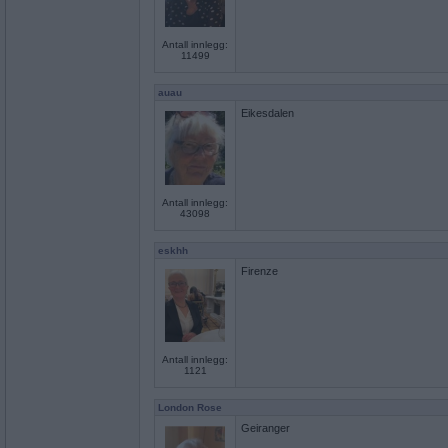
Antall innlegg:
11499
auau
Eikesdalen
Antall innlegg:
43098
eskhh
Firenze
Antall innlegg:
1121
London Rose
Geiranger