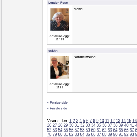
London Rose
Molde
Antall innlegg:
11499
eskhh
Nordheimsund
Antall innlegg:
1121
« Forrige side
« Første side
Viser siden:
1
2
3
4
5
6
7
8
9
10
11
12
13
14
15
16
26
27
28
29
30
31
32
33
34
35
36
37
38
39
40
41
52
53
54
55
56
57
58
59
60
61
62
63
64
65
66
67
78
79
80
81
82
83
84
85
86
87
88
89
90
91
92
93