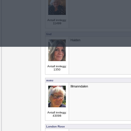
Antall innlegg:
11499
lind
Halden
Antall innlegg:
1350
auau
Illmanndalen
Antall innlegg:
43098
London Rose