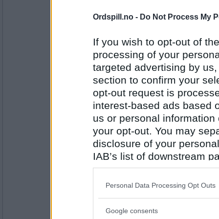
Antall innlegg:
2459
Ordspill.no -
Do Not Process My P
London Rose
Wales
If you wish to opt-out of the
processing of your personal
targeted advertising by us
section to confirm your sel
Antall innlegg:
11499
opt-out request is proces
interest-based ads based o
Alina1960
XYZÆØ Åre
us or personal information d
your opt-out. You may separ
disclosure of your personal
IAB’s list of downstream pa
Antall innlegg:
1675
also be disclosed by us to 
Downstream Participants
th
auau
Personal Data Processing Opt Outs
Austin
third parties.
Google consents
Please note that this web