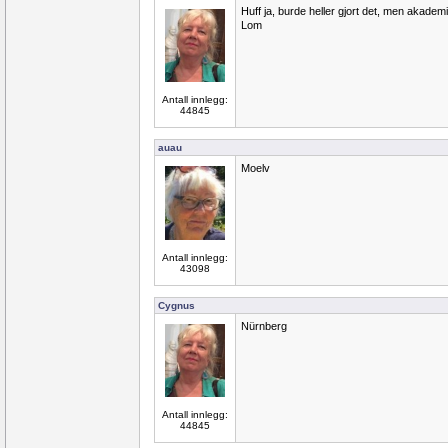
Huff ja, burde heller gjort det, men akademi
Lom
Antall innlegg:
44845
auau
Moelv
Antall innlegg:
43098
Cygnus
Nürnberg
Antall innlegg:
44845