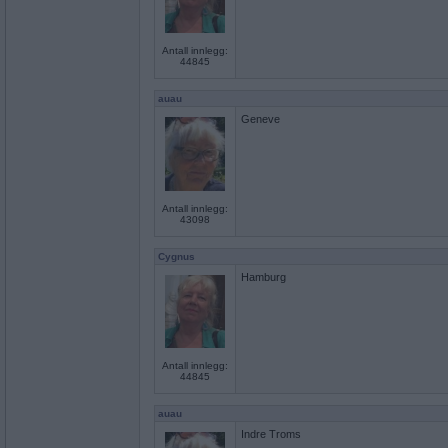
Antall innlegg:
44845
auau
Geneve
Antall innlegg:
43098
Cygnus
Hamburg
Antall innlegg:
44845
auau
Indre Troms