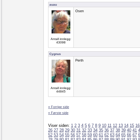
auau
Osen
Antall innlegg:
43098
Cygnus
Perth
Antall innlegg:
44845
« Forrige side
« Første side
Viser siden:
1
2
3
4
5
6
7
8
9
10
11
12
13
14
15
16
26
27
28
29
30
31
32
33
34
35
36
37
38
39
40
41
52
53
54
55
56
57
58
59
60
61
62
63
64
65
66
67
78
79
80
81
82
83
84
85
86
87
88
89
90
91
92
93