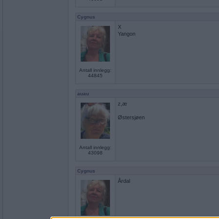
Cygnus
X
Yangon
Antall innlegg:
44845
auau
z,æ
Østersjøen
Antall innlegg:
43098
Cygnus
Årdal