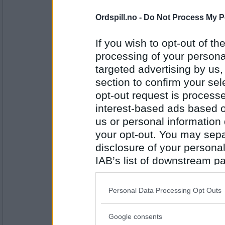
Antall innlegg:
44845
Ordspill.no -
Do Not Process My P
Lene T
Auli
If you wish to opt-out of the
processing of your personal
targeted advertising by us
section to confirm your sel
Antall innlegg:
2947
opt-out request is proces
Cygnus
interest-based ads based o
Belfast
us or personal information d
your opt-out. You may separ
disclosure of your personal
IAB’s list of downstream pa
Antall innlegg:
44845
also be disclosed by us to 
auau
Downstream Participants
th
Personal Data Processing Opt Outs
Cairns
third parties.
Google consents
Please note that this web