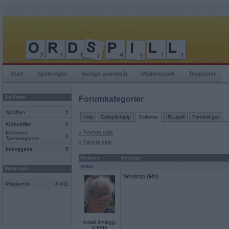
Start
Spilleregler
Vanlige spørsmål
Medlemssøk
Topplister
Spillrom
Forumkategorier
Sjiraffen
5
Prat
Ordspill-hjelp
Ordleker
IRL-spill
Turneringer
Krokodillen
0
« Forrige side
Elefanten
0
Turneringsrom
« Første side
Innloggede
5
Brukere
Innlegg
auau
Mobilspill
Windtrop (Mn)
Pågående
8 411
Antall innlegg:
43098