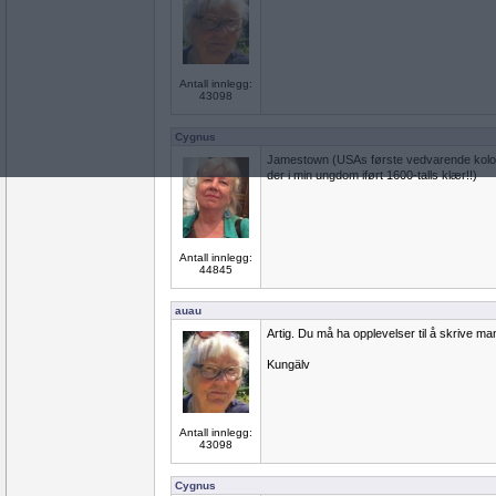
Antall innlegg:
43098
Cygnus
Jamestown (USAs første vedvarende koloni
der i min ungdom iført 1600-talls klær!!)
Antall innlegg:
44845
auau
Artig. Du må ha opplevelser til å skrive 
Kungälv
Antall innlegg:
43098
Cygnus