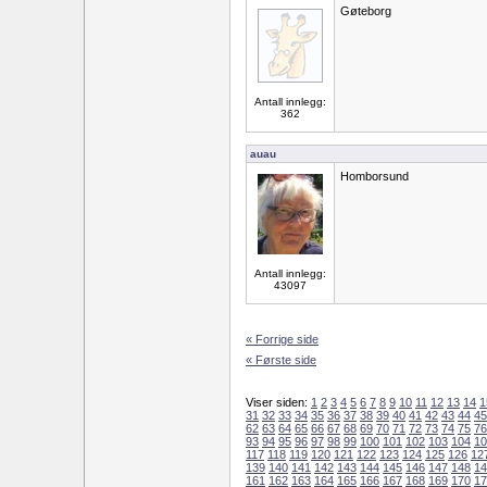
Gøteborg
Antall innlegg:
362
auau
Homborsund
Antall innlegg:
43097
« Forrige side
« Første side
Viser siden:
1
2
3
4
5
6
7
8
9
10
11
12
13
14
1
31
32
33
34
35
36
37
38
39
40
41
42
43
44
45
62
63
64
65
66
67
68
69
70
71
72
73
74
75
76
93
94
95
96
97
98
99
100
101
102
103
104
10
117
118
119
120
121
122
123
124
125
126
12
139
140
141
142
143
144
145
146
147
148
14
161
162
163
164
165
166
167
168
169
170
17