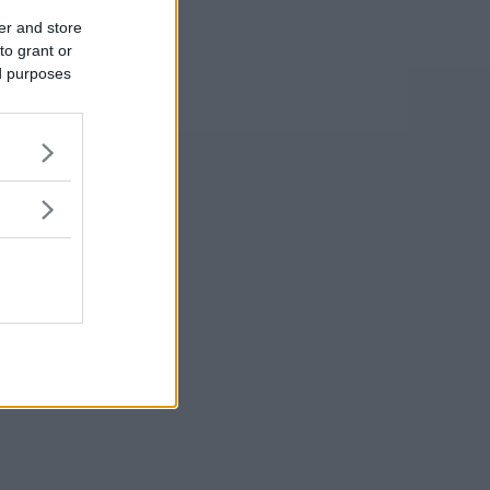
er and store
to grant or
ed purposes