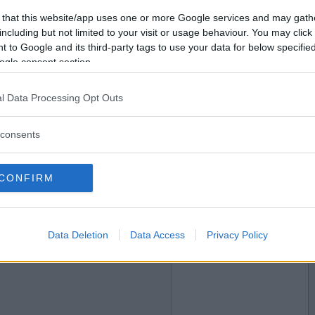
 that this website/app uses one or more Google services and may gath
2023-01-11 22:43
Vil du bli
including but not limited to your visit or usage behaviour. You may click 
medlem?
 to Google and its third-party tags to use your data for below specifi
ogle consent section.
Opprett ny konto
l Data Processing Opt Outs
2023-01-12 11:21
consents
CONFIRM
Data Deletion
Data Access
Privacy Policy
2023-01-12 18:38