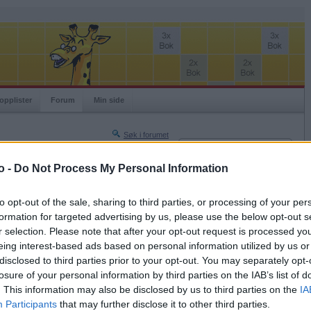
opplister
Forum
Min side
Søk i forumet
Innlogging
Turneringer
Brukernavn
o -
Do Not Process My Personal Information
Neste side »
Passord
Siste side »
to opt-out of the sale, sharing to third parties, or processing of your per
Husk meg
formation for targeted advertising by us, please use the below opt-out s
2023-01-11 11:16
r selection. Please note that after your opt-out request is processed y
Logg inn
eing interest-based ads based on personal information utilized by us or
Glemt ditt passord?
disclosed to third parties prior to your opt-out. You may separately opt-
Få ny aktiveringslenke
losure of your personal information by third parties on the IAB’s list of
. This information may also be disclosed by us to third parties on the
IA
Participants
that may further disclose it to other third parties.
Ordspill.no er gratis!