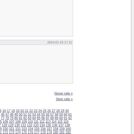
2023-01-19 17:11
Neste side »
Siste side »
5
16
17
18
19
20
21
22
23
24
25
26
27
28
29
30
46
47
48
49
50
51
52
53
54
55
56
57
58
59
60
61
77
78
79
80
81
82
83
84
85
86
87
88
89
90
91
92
5
106
107
108
109
110
111
112
113
114
115
116
7
128
129
130
131
132
133
134
135
136
137
138
9
150
151
152
153
154
155
156
157
158
159
160
1
172
173
174
175
176
177
178
179
180
181
182