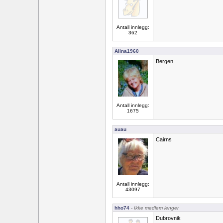
Antall innlegg:
362
Alina1960
Bergen
Antall innlegg:
1675
auau
Cairns
Antall innlegg:
43097
hho74
- Ikke medlem lenger
Dubrovnik