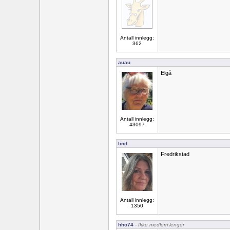
Antall innlegg:
362
auau
Elgå
Antall innlegg:
43097
lind
Fredrikstad
Antall innlegg:
1350
hho74
- Ikke medlem lenger