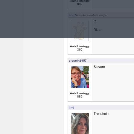
Antall innlegg:
889
hho74
- Ikke medlem lenger
Q
Risør
Antall innlegg:
362
sisselh1957
Stavern
Antall innlegg:
889
lind
Trondheim