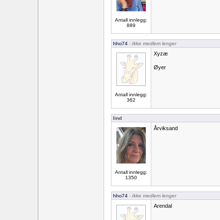
Antall innlegg:
889
hho74
- Ikke medlem lenger
Xyzæ
Øyer
Antall innlegg:
362
lind
Årviksand
Antall innlegg:
1350
hho74
- Ikke medlem lenger
Arendal