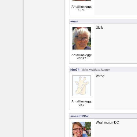
Antall innlegg:
1350
auau
Ulvik
Antall innlegg:
43097
hho74
- Ikke medlem lenger
Varna
Antall innlegg:
362
sisselh1957
Washington DC