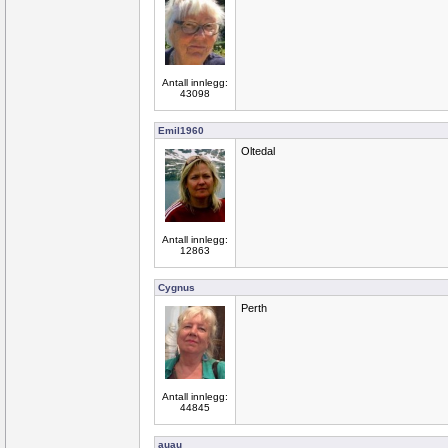
Antall innlegg:
43098
Emil1960
Oltedal
Antall innlegg:
12863
Cygnus
Perth
Antall innlegg:
44845
auau