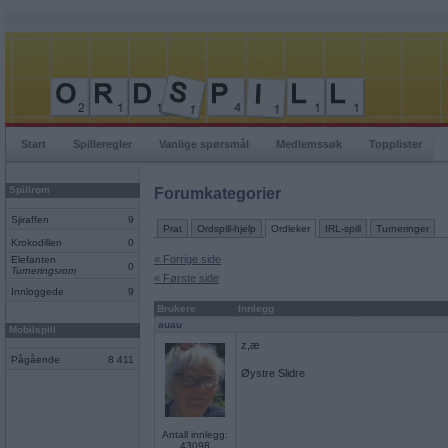
Start
Spilleregler
Vanlige spørsmål
Medlemssøk
Topplister
Spillrom
Forumkategorier
Sjiraffen
9
Prat
Ordspill-hjelp
Ordleker
IRL-spill
Turneringer
Krokodillen
0
« Forrige side
Elefanten
0
Turneringsrom
« Første side
Innloggede
9
Brukere
Innlegg
auau
Mobilspill
z,æ
Pågående
8 411
Øystre Slidre
Antall innlegg:
43098