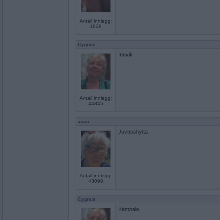
Antall innlegg:
1939
Cygnus
Innvik
Antall innlegg:
44845
auau
Juvasshytta
Antall innlegg:
43098
Cygnus
Kampala