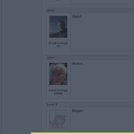
buhu
Ålgård
Antall innlegg:
16
auau
Alværn
Antall innlegg:
43098
Lene T
Bergen