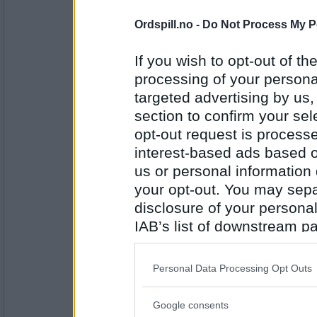
Antall innlegg:
2947
Ordspill.no -
Do Not Process My P
auau
California
If you wish to opt-out of the
processing of your personal
targeted advertising by us
section to confirm your sel
Antall innlegg:
43098
opt-out request is proces
Lene T
interest-based ads based o
Drøbak
us or personal information d
your opt-out. You may separ
disclosure of your personal
Antall innlegg:
IAB’s list of downstream pa
2947
also be disclosed by us to 
ingeralice
Downstream Participants
th
Personal Data Processing Opt Outs
Elverum
third parties.
Google consents
Please note that this web