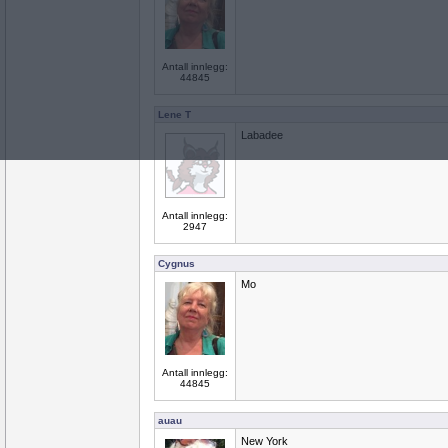
Antall innlegg:
44845
Lene T
Labadee
Antall innlegg:
2947
Cygnus
Mo
Antall innlegg:
44845
auau
New York