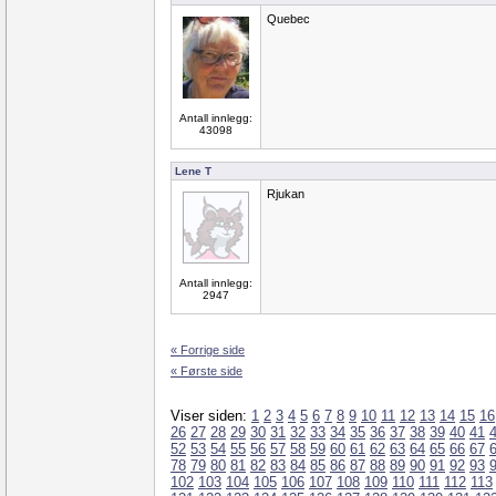
Quebec
Antall innlegg:
43098
Lene T
Rjukan
Antall innlegg:
2947
« Forrige side
« Første side
Viser siden:
1
2
3
4
5
6
7
8
9
10
11
12
13
14
15
16
26
27
28
29
30
31
32
33
34
35
36
37
38
39
40
41
52
53
54
55
56
57
58
59
60
61
62
63
64
65
66
67
78
79
80
81
82
83
84
85
86
87
88
89
90
91
92
93
102
103
104
105
106
107
108
109
110
111
112
113