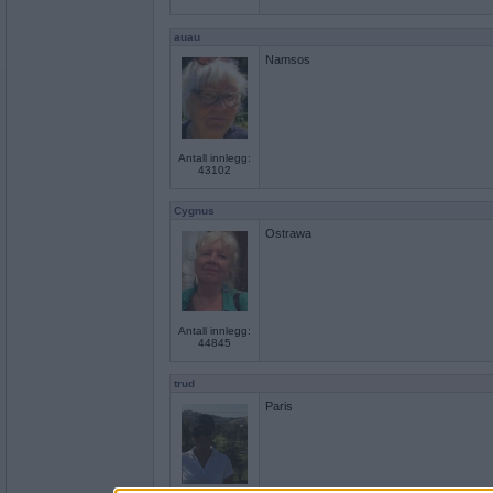
auau
Namsos
Antall innlegg:
43102
Cygnus
Ostrawa
Antall innlegg:
44845
trud
Paris