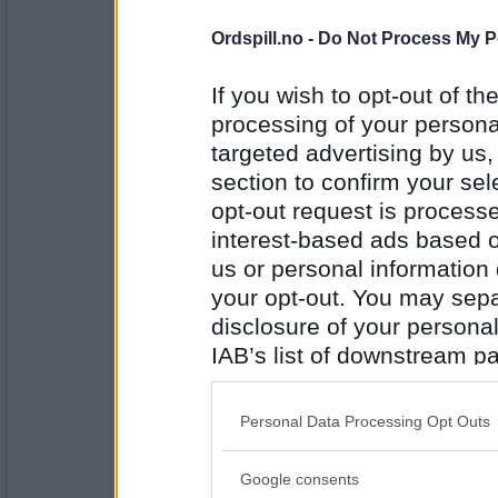
Antall innlegg:
7388
Ordspill.no -
Do Not Process My P
auau
Spro
If you wish to opt-out of the
processing of your personal
targeted advertising by us
section to confirm your sel
Antall innlegg:
43102
opt-out request is proces
interest-based ads based o
Emil1960
us or personal information d
Tolga
your opt-out. You may separ
disclosure of your personal
IAB’s list of downstream pa
Antall innlegg:
12863
also be disclosed by us to 
Downstream Participants
th
Cygnus
Personal Data Processing Opt Outs
third parties.
Umeå
Google consents
Please note that this web