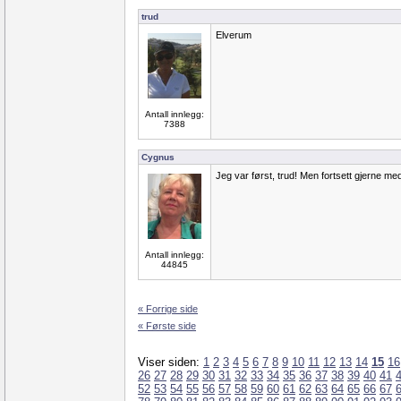
trud
Elverum
Antall innlegg:
7388
Cygnus
Jeg var først, trud! Men fortsett gjerne med
Antall innlegg:
44845
« Forrige side
« Første side
Viser siden:
1
2
3
4
5
6
7
8
9
10
11
12
13
14
15
16
26
27
28
29
30
31
32
33
34
35
36
37
38
39
40
41
52
53
54
55
56
57
58
59
60
61
62
63
64
65
66
67