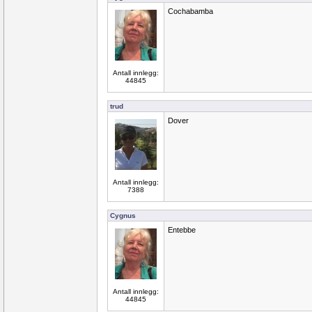
Cochabamba
Antall innlegg:
44845
trud
Dover
Antall innlegg:
7388
Cygnus
Entebbe
Antall innlegg:
44845