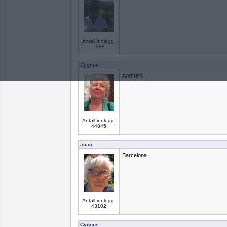
Antall innlegg:
7388
Cygnus
Aremark
Antall innlegg:
44845
auau
Barcelona
Antall innlegg:
43102
Cygnus