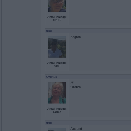
Antall innlegg:
43102
trud
Zagreb
Antall innlegg:
7388
Cygnus
Æ
Örebro
Antall innlegg:
44845
trud
Ålesund