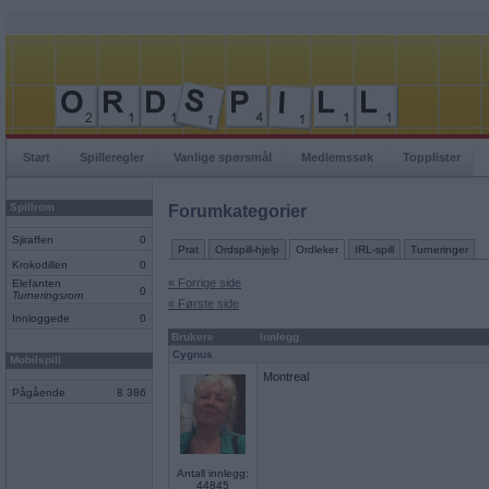
Start
Spilleregler
Vanlige spørsmål
Medlemssøk
Topplister
Spillrom
Forumkategorier
Sjiraffen
0
Prat
Ordspill-hjelp
Ordleker
IRL-spill
Turneringer
Krokodillen
0
« Forrige side
Elefanten
0
Turneringsrom
« Første side
Innloggede
0
Brukere
Innlegg
Cygnus
Mobilspill
Montreal
Pågående
8 386
Antall innlegg:
44845