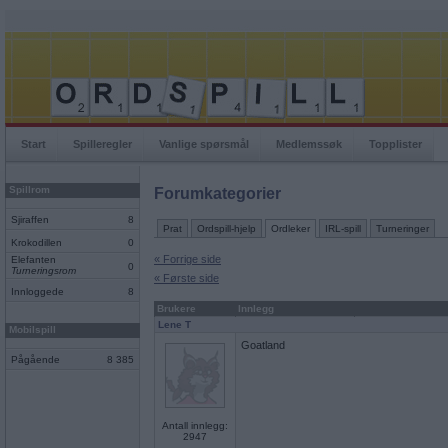
Start
Spilleregler
Vanlige spørsmål
Medlemssøk
Topplister
Spillrom
Forumkategorier
Sjiraffen
8
Prat
Ordspill-hjelp
Ordleker
IRL-spill
Turneringer
Krokodillen
0
« Forrige side
Elefanten
0
Turneringsrom
« Første side
Innloggede
8
Brukere
Innlegg
Lene T
Mobilspill
Goatland
Pågående
8 385
Antall innlegg:
2947