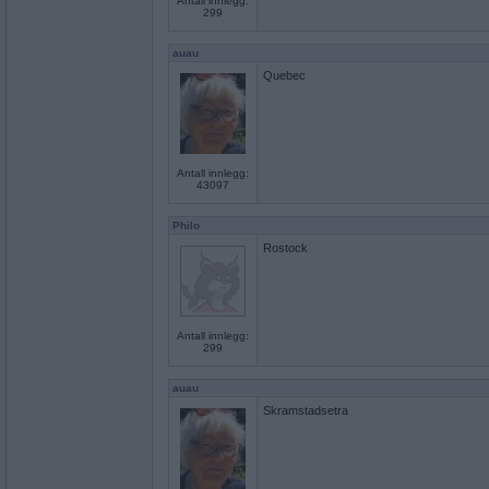
Antall innlegg:
299
auau
Quebec
Antall innlegg:
43097
Philo
Rostock
Antall innlegg:
299
auau
Skramstadsetra