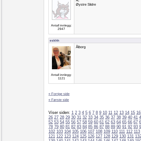
Æ
Øystre Slidre
Antall innlegg:
2947
eskhh
Ålborg
Antall innlegg:
1121
« Forrige side
« Første side
Viser siden:
1
2
3
4
5
6
7
8
9
10
11
12
13
14
15
16
26
27
28
29
30
31
32
33
34
35
36
37
38
39
40
41
52
53
54
55
56
57
58
59
60
61
62
63
64
65
66
67
78
79
80
81
82
83
84
85
86
87
88
89
90
91
92
93
102
103
104
105
106
107
108
109
110
111
112
113
121
122
123
124
125
126
127
128
129
130
131
13
139
140
141
142
143
144
145
146
147
148
149
15