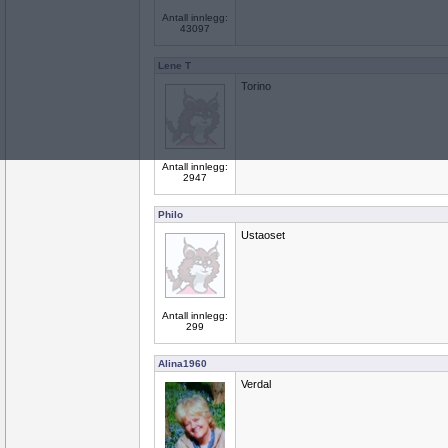
Antall innlegg:
43097
Lene T
Torino
Antall innlegg:
2947
Philo
Ustaoset
Antall innlegg:
299
Alina1960
Verdal