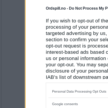
Ordspill.no -
Do Not Process My P
Philo
Kinn
If you wish to opt-out of the
processing of your personal
targeted advertising by us
Antall innlegg:
299
section to confirm your sel
Lene T
opt-out request is proces
Lajatico
interest-based ads based o
us or personal information d
your opt-out. You may separ
Antall innlegg:
disclosure of your personal
2947
IAB’s list of downstream pa
auau
also be disclosed by us to 
Malaysia
Downstream Participants
th
Personal Data Processing Opt Outs
third parties.
Google consents
Please note that this web
Antall innlegg: