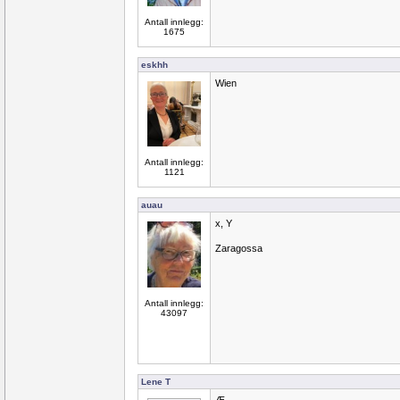
Antall innlegg:
1675
eskhh
Wien
Antall innlegg:
1121
auau
x, Y
Zaragossa
Antall innlegg:
43097
Lene T