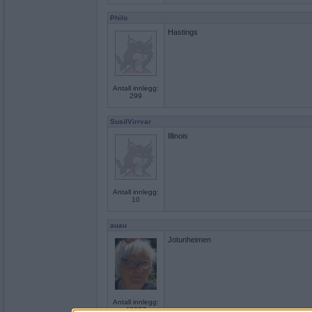
Philo
Hastings
Antall innlegg:
299
SusilVirrvar
Illinois
Antall innlegg:
10
auau
Jotunheimen
Antall innlegg:
43097