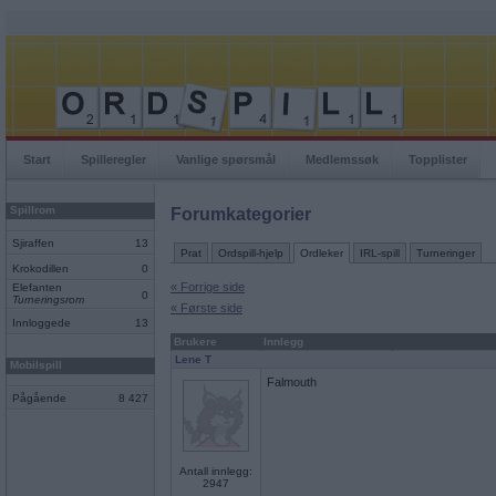
Start
Spilleregler
Vanlige spørsmål
Medlemssøk
Topplister
Spillrom
Forumkategorier
Sjiraffen
13
Prat
Ordspill-hjelp
Ordleker
IRL-spill
Turneringer
Krokodillen
0
« Forrige side
Elefanten
0
Turneringsrom
« Første side
Innloggede
13
Brukere
Innlegg
Lene T
Mobilspill
Falmouth
Pågående
8 427
Antall innlegg:
2947