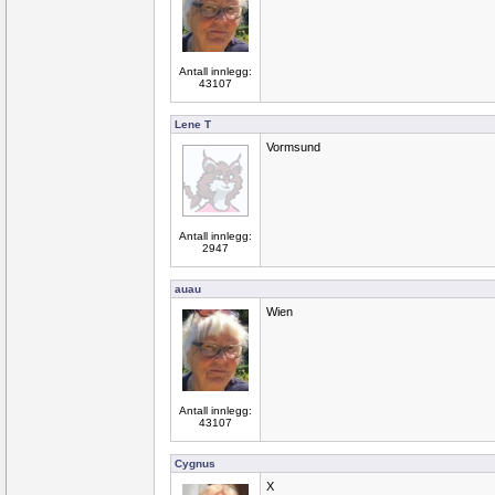
Antall innlegg:
43107
Lene T
Vormsund
Antall innlegg:
2947
auau
Wien
Antall innlegg:
43107
Cygnus
X