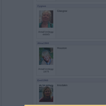
Cygnus
Glasgow
Antall innlegg:
44845
Alina1960
Houston
Antall innlegg:
1675
Emil1960
Imsdalen