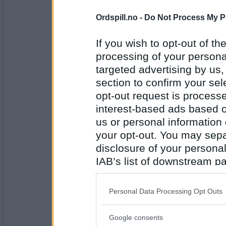
Antall innlegg:
12863
Ordspill.no -
Do Not Process My P
Lene T
Jorvik
If you wish to opt-out of the
processing of your personal
targeted advertising by us
Antall innlegg:
section to confirm your sel
2947
opt-out request is proces
Cygnus
interest-based ads based o
Kuala Lumpur
us or personal information d
your opt-out. You may separ
disclosure of your personal
Antall innlegg:
IAB’s list of downstream pa
44845
also be disclosed by us to 
Lene T
Downstream Participants
th
La Spezia
Personal Data Processing Opt Outs
third parties.
Google consents
Please note that this web