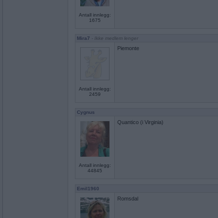
Antall innlegg:
1675
Mira7
- Ikke medlem lenger
Piemonte
Antall innlegg:
2459
Cygnus
Quantico (i Virginia)
Antall innlegg:
44845
Emil1960
Romsdal