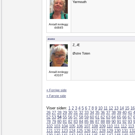
Yarmouth
Antall innlegg:
44845
auau
Z, Æ
Østre Toten
Antall innlegg:
43107
« Forrige side
« Første side
Viser siden:
1
2
3
4
5
6
7
8
9
10
11
12
13
14
15
16
26
27
28
29
30
31
32
33
34
35
36
37
38
39
40
41
52
53
54
55
56
57
58
59
60
61
62
63
64
65
66
67
78
79
80
81
82
83
84
85
86
87
88
89
90
91
92
93
102
103
104
105
106
107
108
109
110
111
112
113
121
122
123
124
125
126
127
128
129
130
131
13