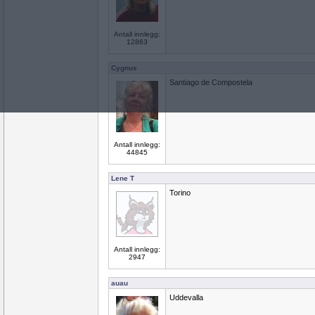
Antall innlegg:
12863
Cygnus
Santiago de Compostela
Antall innlegg:
44845
Lene T
Torino
Antall innlegg:
2947
auau
Uddevalla