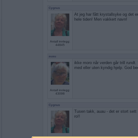
Cygnus
At jeg har fått krystallsyke og det 
hele tiden! Men vakkert navn!
Antall innlegg:
44845
auau
ikke moro når verden går trill rundt.
med eller uten kyndig hjelp. God be
Antall innlegg:
43098
Cygnus
Tusen takk, auau - det er stort sett 
ro!!