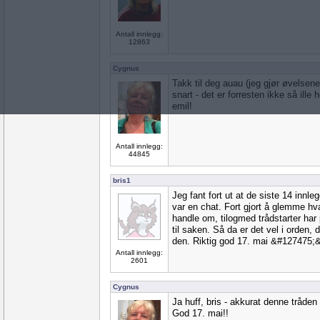
Antall innlegg:
12863
Cygnus
Takk til deg auau (jeg gjør øvelsene
snart - det er forresten ikke så ille h
emil!
Antall innlegg:
44845
bris1
Jeg fant fort ut at de siste 14 innle
var en chat. Fort gjort å glemme hva
handle om, tilogmed trådstarter ha
til saken. Så da er det vel i orden,
den. Riktig god 17. mai &#127475
Antall innlegg:
2601
Cygnus
Ja huff, bris - akkurat denne tråden s
God 17. mai!!