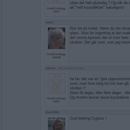
skjer det helt plutselig ? Og når de 
alt "helt krystallklart" naturligvis!
Antall innlegg:
1807
auau
Rist litt på hodet. Hører du det skra
plass. Ikke for ingenting at det sn
det verste,kjennes det ut som hele s
skolten. Det går over, som jeg trøst
Antall innlegg:
43098
abelon
- Ikke medlem lenger
he he- det var en "grei oppsummerin
over; men hvor lang tid må man gå
skolten ?
Noen få dager, eller flere dager , el
Og hvorfor løsner disse krystallene
Antall innlegg:
1807
Emil1960
God bedring Cygnus !