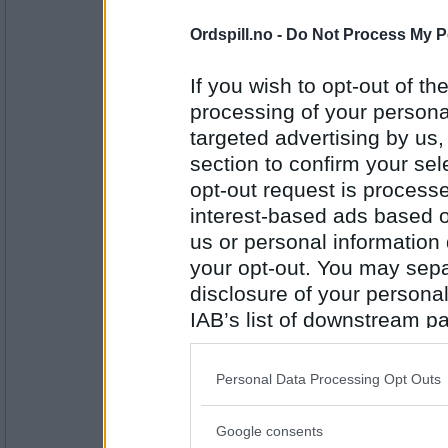
Antall innlegg:
44845
Ordspill.no -
Do Not Process My P
auau
Eller sitte midt i sofaen og brått ti
If you wish to opt-out of the
du har plass før du gjør øvelsen! Di
tilbake til sin faste plass inni øret.
processing of your personal
targeted advertising by us
section to confirm your sel
Antall innlegg:
43098
opt-out request is proces
Jensine1
- Ikke medlem lenger
interest-based ads based o
God bedring Cygnus. Ikke skyld på 
us or personal information d
"lov" :)
your opt-out. You may separ
disclosure of your personal
Antall innlegg:
IAB’s list of downstream pa
1984
also be disclosed by us to 
Mira7
- Ikke medlem lenger
Downstream Participants
th
Personal Data Processing Opt Outs
God bedring, Cygnus!:)
third parties.
Google consents
Please note that this web