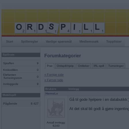
Start
Spilleregler
Vanlige spørsmål
Medlemssøk
Topplister
Spillrom
Forumkategorier
Sjiraffen
9
Prat
Ordspill-hjelp
Ordleker
IRL-spill
Turneringer
Krokodillen
0
« Forrige side
Elefanten
0
Turneringsrom
« Første side
Innloggede
9
Brukere
Innlegg
HannaLo
Mobilspill
Gå til gode hjelpere i en databutikk:
Pågående
8 427
At det skal bli godt å gjøre ingenti
Antall innlegg:
6240