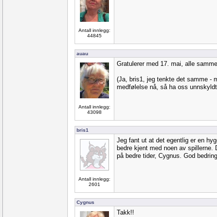
Antall innlegg:
44845
auau
Gratulerer med 17. mai, alle samme
(Ja, bris1, jeg tenkte det samme - 
medfølelse nå, så ha oss unnskyldt
Antall innlegg:
43098
bris1
Jeg fant ut at det egentlig er en hygg
bedre kjent med noen av spillerne. 
på bedre tider, Cygnus. God bedring
Antall innlegg:
2601
Cygnus
Takk!!