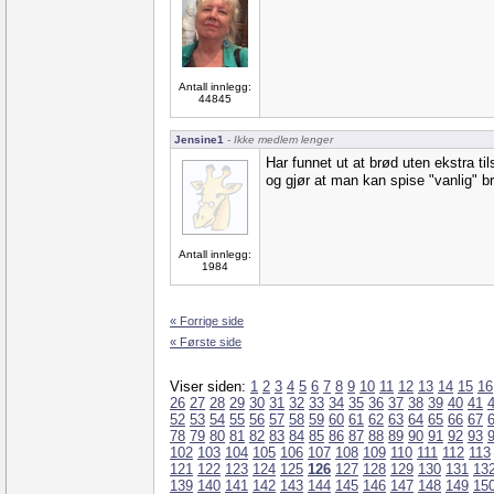
Antall innlegg:
44845
Jensine1
- Ikke medlem lenger
Har funnet ut at brød uten ekstra ti
og gjør at man kan spise "vanlig" b
Antall innlegg:
1984
« Forrige side
« Første side
Viser siden:
1
2
3
4
5
6
7
8
9
10
11
12
13
14
15
16
26
27
28
29
30
31
32
33
34
35
36
37
38
39
40
41
52
53
54
55
56
57
58
59
60
61
62
63
64
65
66
67
78
79
80
81
82
83
84
85
86
87
88
89
90
91
92
93
102
103
104
105
106
107
108
109
110
111
112
113
121
122
123
124
125
126
127
128
129
130
131
13
139
140
141
142
143
144
145
146
147
148
149
15