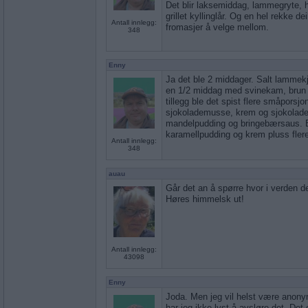
Det blir laksemiddag, lammegryte, h
grillet kyllinglår. Og en hel rekke dei
Antall innlegg:
fromasjer å velge mellom.
348
Enny
Ja det ble 2 middager. Salt lammek
en 1/2 middag med svinekam, brun s
tillegg ble det spist flere småporsjo
sjokolademusse, krem og sjokolad
mandelpudding og bringebærsaus. 
karamellpudding og krem pluss fler
Antall innlegg:
348
auau
Går det an å spørre hvor i verden d
Høres himmelsk ut!
Antall innlegg:
43098
Enny
Joda. Men jeg vil helst være anonym
har jeg ikke lyst å avsløre det. Det