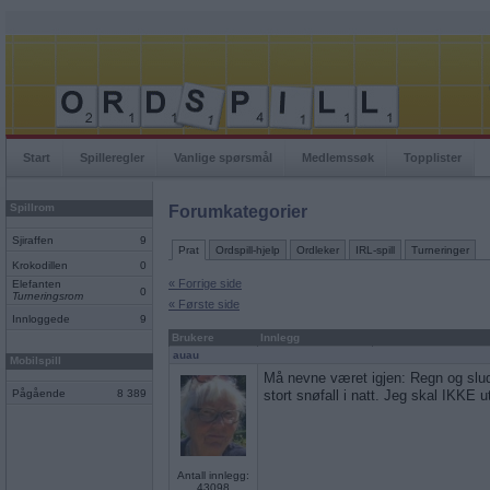
Start
Spilleregler
Vanlige spørsmål
Medlemssøk
Topplister
Spillrom
Forumkategorier
Sjiraffen
9
Prat
Ordspill-hjelp
Ordleker
IRL-spill
Turneringer
Krokodillen
0
« Forrige side
Elefanten
0
Turneringsrom
« Første side
Innloggede
9
Brukere
Innlegg
auau
Mobilspill
Må nevne været igjen: Regn og sludd
Pågående
8 389
stort snøfall i natt. Jeg skal IKKE u
Antall innlegg:
43098