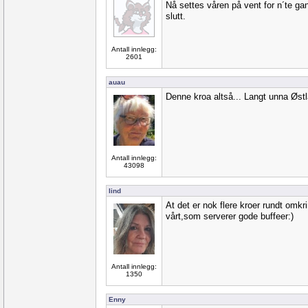
Nå settes våren på vent for n´te gan
slutt.
Antall innlegg:
2601
auau
Denne kroa altså... Langt unna Østla
Antall innlegg:
43098
lind
At det er nok flere kroer rundt omkri
vårt,som serverer gode buffeer:)
Antall innlegg:
1350
Enny