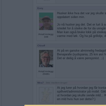
Enny
Husker ikke hva det var jeg skulle 
oppdatert siden min.
Jo nå husker jeg det. Det er lurt å
istedet for å steike de for da unngår 
Man kan også bruke lokk på steike
Antall innlegg:
varme med løk. Og ha på grillolje, de
348
Chiraff
At på en ganske alminnelig fredagsk
Benajarafe (sydspania, 25 km øst fo
Det er deilig å være pensjonist. ;-)
Antall innlegg:
20481
Mira7
- Ikke medlem lenger
At jeg lurer på hvordan jeg får kon
spillvert/administrator på mobil. Gi
ut hvordan jeg skulle sende mld...
en mld hvis hun ser dette?:)