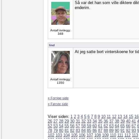
Så var det han som ville diktere dik
enderim.
Antall innlegg:
348
lind
At jeg satte bort vinterskoene for tidl
Antall innlegg:
1350
« Forrige side
« Første side
Viser siden:
1
2
3
4
5
6
7
8
9
10
11
12
13
14
15
16
26
27
28
29
30
31
32
33
34
35
36
37
38
39
40
41
52
53
54
55
56
57
58
59
60
61
62
63
64
65
66
67
78
79
80
81
82
83
84
85
86
87
88
89
90
91
92
93
102
103
104
105
106
107
108
109
110
111
112
113