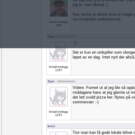
jeg er, men likevel :)
Kan nevne at denne kroa er meget p
sin smakfulle tradisjonsmat.
Antall innlegg:
348
Spar
- Administrator
:-)
Det er kun en ordspiller som slenger
løpet av en dag. Intet nytt der altså,
Antall innlegg:
1257
Spar
- Administrator
Videre: Funnet ut at jeg ble så opp
middagene hans at jeg glemte ut m
det lett svidd pizza her. Nytes på ve
sommervær :-)
Antall innlegg:
1257
bris1
Tror man kan få gode lokale lefser o