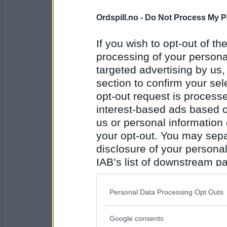
Antall innlegg:
2459
Ordspill.no -
Do Not Process My P
Spar
- Administrator
Da er det ordnet opp i.
If you wish to opt-out of the
processing of your personal
targeted advertising by us
Antall innlegg:
section to confirm your sel
1257
opt-out request is proces
Mira7
- Ikke medlem lenger
interest-based ads based o
Takk!<3
us or personal information d
your opt-out. You may separ
disclosure of your personal
Antall innlegg:
IAB’s list of downstream pa
2459
also be disclosed by us to 
Krepsefrua
Downstream Participants
th
at siden ordspill er nede, er det lurt
Personal Data Processing Opt Outs
third parties.
Google consents
Please note that this web