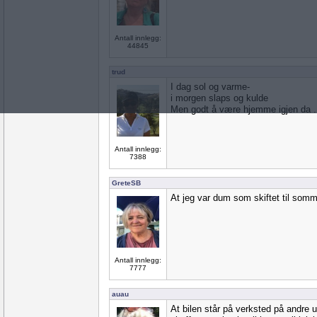
Antall innlegg:
44845
trud
I dag sol og varme-
i morgen slaps og kulde
Men godt å være hjemme igjen da ...
Antall innlegg:
7388
GreteSB
At jeg var dum som skiftet til somm
Antall innlegg:
7777
auau
At bilen står på verksted på andre 