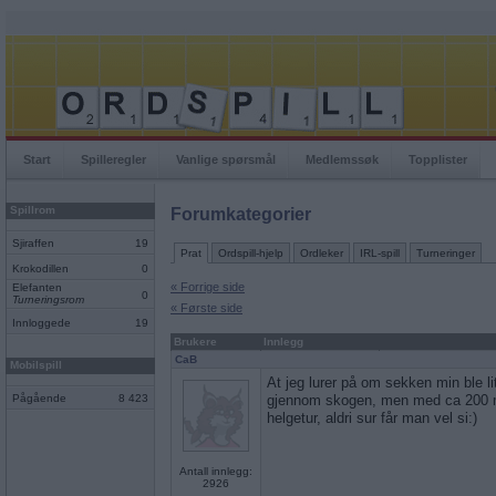
Start
Spilleregler
Vanlige spørsmål
Medlemssøk
Topplister
Spillrom
Forumkategorier
Sjiraffen
19
Prat
Ordspill-hjelp
Ordleker
IRL-spill
Turneringer
Krokodillen
0
« Forrige side
Elefanten
0
Turneringsrom
« Første side
Innloggede
19
Brukere
Innlegg
CaB
Mobilspill
At jeg lurer på om sekken min ble li
Pågående
8 423
gjennom skogen, men med ca 200 me
helgetur, aldri sur får man vel si:)
Antall innlegg:
2926