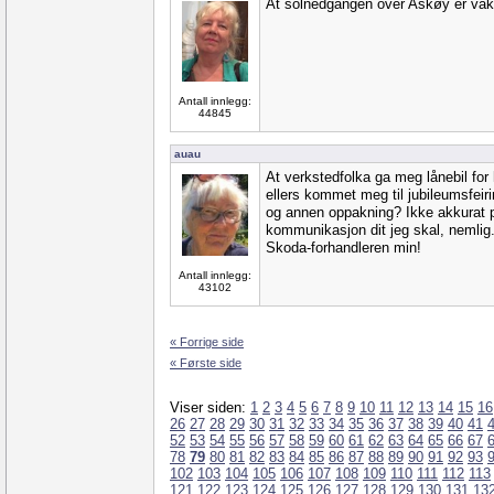
At solnedgangen over Askøy er vak
Antall innlegg:
44845
auau
At verkstedfolka ga meg lånebil for
ellers kommet meg til jubileumsfei
og annen oppakning? Ikke akkurat p
kommunikasjon dit jeg skal, nemlig.
Skoda-forhandleren min!
Antall innlegg:
43102
« Forrige side
« Første side
Viser siden:
1
2
3
4
5
6
7
8
9
10
11
12
13
14
15
16
26
27
28
29
30
31
32
33
34
35
36
37
38
39
40
41
52
53
54
55
56
57
58
59
60
61
62
63
64
65
66
67
78
79
80
81
82
83
84
85
86
87
88
89
90
91
92
93
102
103
104
105
106
107
108
109
110
111
112
113
121
122
123
124
125
126
127
128
129
130
131
13