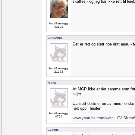
skaffes - og jeg har ikke rett til leiebi
Antall innlegg:
43102
ChilliApril
Det er rett og slett noe dritt auau - 
Antall innlegg:
21272
Nixita
At MGP ikke er det samme som før 
skjer...
Uansett dette er en av mine norske
helt opp i finalen
Antall innlegg:
4724
www.youtube.com/watc...0V SKep
Cygnus