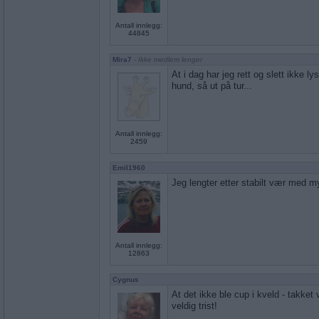
Antall innlegg:
44845
Mira7
- Ikke medlem lenger
At i dag har jeg rett og slett ikke lys
hund, så ut på tur...
Antall innlegg:
2459
Emil1960
Jeg lengter etter stabilt vær med 
Antall innlegg:
12863
Cygnus
At det ikke ble cup i kveld - takket
veldig trist!