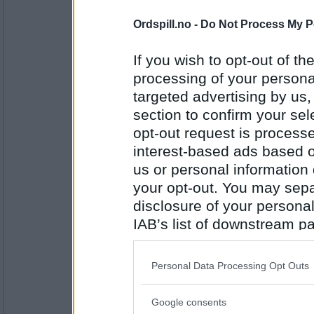
1984
Ordspill.no -
Do Not Process My P
auau
At en ukes "hetebølge" forlot Østlan
av regn og kvikksølvet i gradestok
If you wish to opt-out of the
gitt.
processing of your personal
targeted advertising by us
Antall innlegg:
section to confirm your sel
43102
opt-out request is proces
Cygnus
interest-based ads based o
At plutselig hadde jeg et stort gna
us or personal information d
your opt-out. You may separ
disclosure of your personal
Antall innlegg:
IAB’s list of downstream pa
44845
also be disclosed by us to 
HannaLo
Downstream Participants
th
Personal Data Processing Opt Outs
Hyggelig med kongelig feiring. Hurr
third parties.
Google consents
Please note that this web