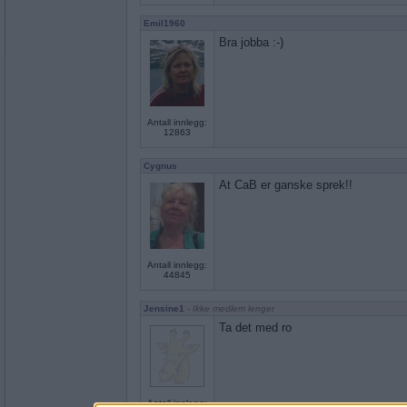
Emil1960
Bra jobba :-)
Antall innlegg:
12863
Cygnus
At CaB er ganske sprek!!
Antall innlegg:
44845
Jensine1
- Ikke medlem lenger
Ta det med ro
Antall innlegg: