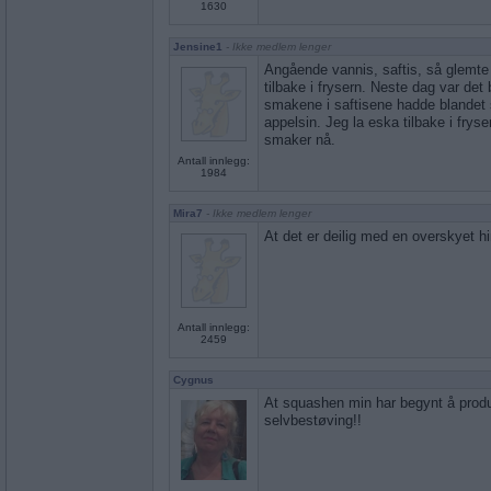
1630
Jensine1
- Ikke medlem lenger
Angående vannis, saftis, så glemte
tilbake i frysern. Neste dag var de
smakene i saftisene hadde blandet
appelsin. Jeg la eska tilbake i fryse
smaker nå.
Antall innlegg:
1984
Mira7
- Ikke medlem lenger
At det er deilig med en overskyet hi
Antall innlegg:
2459
Cygnus
At squashen min har begynt å produse
selvbestøving!!