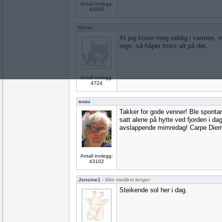
Antall innlegg:
44845
Nixita
At jeg koser meg veldig i varmen, m
regn, så håper tross alt på det.
Antall innlegg:
4724
auau
Takker for gode venner! Ble sponta
satt alene på hytte ved fjorden i da
avslappende mimredag! Carpe Die
Antall innlegg:
43102
Jensine1
- Ikke medlem lenger
Steikende sol her i dag.