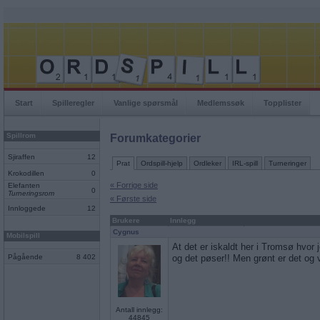
Start
Spilleregler
Vanlige spørsmål
Medlemssøk
Topplister
Spillrom
Forumkategorier
Sjiraffen
12
Prat
Ordspill-hjelp
Ordleker
IRL-spill
Turneringer
Krokodillen
0
« Forrige side
Elefanten
0
Turneringsrom
« Første side
Innloggede
12
Brukere
Innlegg
Cygnus
Mobilspill
At det er iskaldt her i Tromsø hvor 
Pågående
8 402
og det pøser!! Men grønt er det og 
Antall innlegg:
44845