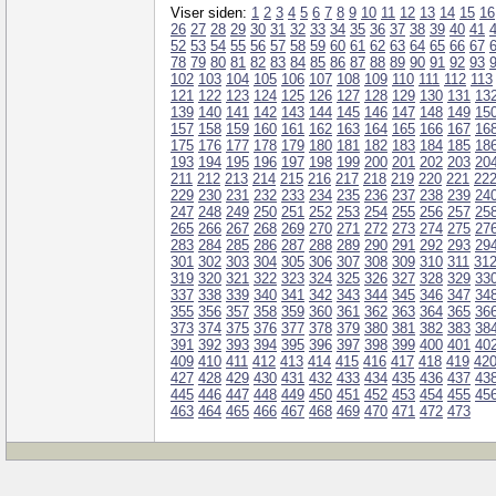
Viser siden:
1
2
3
4
5
6
7
8
9
10
11
12
13
14
15
16
26
27
28
29
30
31
32
33
34
35
36
37
38
39
40
41
52
53
54
55
56
57
58
59
60
61
62
63
64
65
66
67
78
79
80
81
82
83
84
85
86
87
88
89
90
91
92
93
102
103
104
105
106
107
108
109
110
111
112
113
121
122
123
124
125
126
127
128
129
130
131
13
139
140
141
142
143
144
145
146
147
148
149
15
157
158
159
160
161
162
163
164
165
166
167
16
175
176
177
178
179
180
181
182
183
184
185
18
193
194
195
196
197
198
199
200
201
202
203
20
211
212
213
214
215
216
217
218
219
220
221
22
229
230
231
232
233
234
235
236
237
238
239
24
247
248
249
250
251
252
253
254
255
256
257
25
265
266
267
268
269
270
271
272
273
274
275
27
283
284
285
286
287
288
289
290
291
292
293
29
301
302
303
304
305
306
307
308
309
310
311
31
319
320
321
322
323
324
325
326
327
328
329
33
337
338
339
340
341
342
343
344
345
346
347
34
355
356
357
358
359
360
361
362
363
364
365
36
373
374
375
376
377
378
379
380
381
382
383
38
391
392
393
394
395
396
397
398
399
400
401
40
409
410
411
412
413
414
415
416
417
418
419
42
427
428
429
430
431
432
433
434
435
436
437
43
445
446
447
448
449
450
451
452
453
454
455
45
463
464
465
466
467
468
469
470
471
472
473