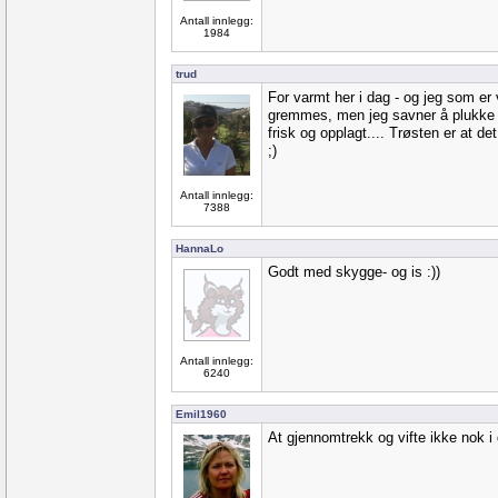
Antall innlegg:
1984
trud
For varmt her i dag - og jeg som er v
gremmes, men jeg savner å plukke k
frisk og opplagt.... Trøsten er at de
;)
Antall innlegg:
7388
HannaLo
Godt med skygge- og is :))
Antall innlegg:
6240
Emil1960
At gjennomtrekk og vifte ikke nok 