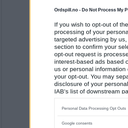
Antall innlegg:
1630
Ordspill.no -
Do Not Process My P
Cygnus
Hva het Marit og Jan??
If you wish to opt-out of the
processing of your personal
targeted advertising by us
section to confirm your sel
Antall innlegg:
44845
opt-out request is proces
interest-based ads based o
Cygnus
At nå går det mot fundamentalisme
us or personal information d
seg som Supreme Court dommer, er e
your opt-out. You may separ
disclosure of your personal
IAB’s list of downstream pa
Antall innlegg:
44845
also be disclosed by us to 
Downstream Participants
th
abelon
- Ikke medlem lenger
Personal Data Processing Opt Outs
third parties.
At det ikke er en stor overraskelse 
Google consents
Please note that this web