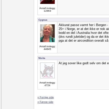
Antall innlegg:
12863
Cygnus
Akkurat passe varmt her i Bergen - de
25+ i Norge, er at det ikke er nok a
bodd en del i Australia hvor det o
(dvs rundt juletider) og da er det ik
pga at det er aircondition overalt s
Antall innlegg:
44845
Nixita
At jeg sover like godt selv om det er
Antall innlegg:
4724
« Forrige side
« Første side