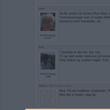
auau
Skulle ønske du kunne hilse Marit o
Tromsøværinger som vi møtte tilfel
kjenner jo ikke hverandre, så....
Antall innlegg:
43102
trud
I Vestfold er det hot, hot, hot....
Til og med under markisen på terras
Sola steker og svetten hagler. Puh..
Antall innlegg:
7388
ritalina
- Ikke medlem lenger
Mira: På det forblåste Vestlandet, 
Men det er bedre i dag da.