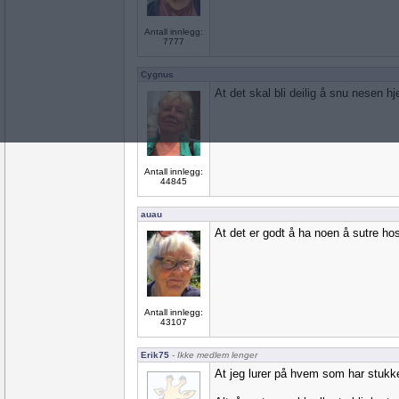
Antall innlegg:
7777
Cygnus
At det skal bli deilig å snu nesen h
Antall innlegg:
44845
auau
At det er godt å ha noen å sutre ho
Antall innlegg:
43107
Erik75
- Ikke medlem lenger
At jeg lurer på hvem som har stukk