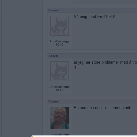
HannaLo
Så enig med Emil1960!
Antall innlegg:
6240
AaseB
at jeg har store problemer med å tro
:(
Antall innlegg:
8147
Cygnus
En sorgens dag - rasismen vant!
Antall innlegg: