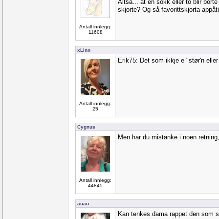
Altså... at en sokk eller to blir bort
skjorte? Og så favorittskjorta appåti
Antall innlegg:
11608
xLinn
Erik75: Det som ikkje e "stør'n eller 
Antall innlegg:
25
Cygnus
Men har du mistanke i noen retning,
Antall innlegg:
44845
auau
Kan tenkes dama rappet den som s