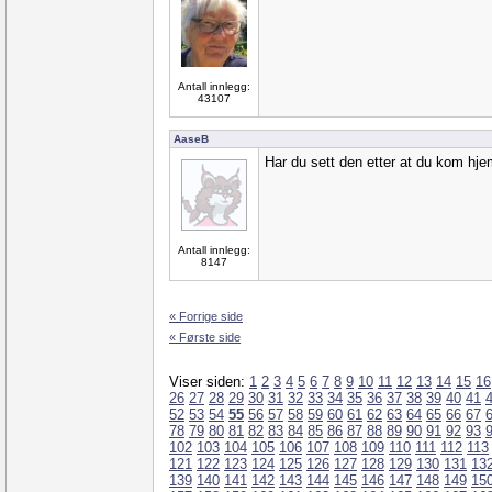
Antall innlegg:
43107
AaseB
Har du sett den etter at du kom hjem
Antall innlegg:
8147
« Forrige side
« Første side
Viser siden:
1
2
3
4
5
6
7
8
9
10
11
12
13
14
15
16
26
27
28
29
30
31
32
33
34
35
36
37
38
39
40
41
52
53
54
55
56
57
58
59
60
61
62
63
64
65
66
67
78
79
80
81
82
83
84
85
86
87
88
89
90
91
92
93
102
103
104
105
106
107
108
109
110
111
112
113
121
122
123
124
125
126
127
128
129
130
131
13
139
140
141
142
143
144
145
146
147
148
149
15