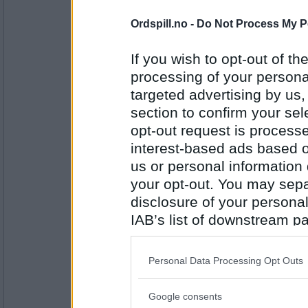
44845
Ordspill.no -
Do Not Process My P
eskhh
At eg sluttar meg til kommentarane
If you wish to opt-out of the
processing of your personal
targeted advertising by us
Antall innlegg:
section to confirm your sel
1121
opt-out request is proces
trosten
interest-based ads based o
Trist!!!!! Ja en sorgens dag!!!!!
Dette gikk mer innpå meg enn jeg h
us or personal information d
your opt-out. You may separ
disclosure of your personal
Antall innlegg:
93
IAB’s list of downstream pa
also be disclosed by us to 
bris1
Downstream Participants
th
For første gang håper jeg at en man
Personal Data Processing Opt Outs
og upålitelig som jeg har fått inntry
third parties.
om NATO, handelsavtaler, innvandrin
valg av lovens håndhevere etc. Det 
Google consents
staben som kan veilede denne vand
Please note that this web
Antall innlegg: