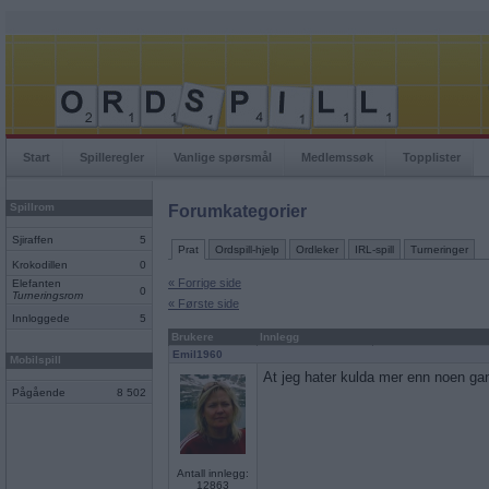
Start
Spilleregler
Vanlige spørsmål
Medlemssøk
Topplister
Spillrom
Forumkategorier
Sjiraffen
5
Prat
Ordspill-hjelp
Ordleker
IRL-spill
Turneringer
Krokodillen
0
« Forrige side
Elefanten
0
Turneringsrom
« Første side
Innloggede
5
Brukere
Innlegg
Emil1960
Mobilspill
At jeg hater kulda mer enn noen ga
Pågående
8 502
Antall innlegg:
12863