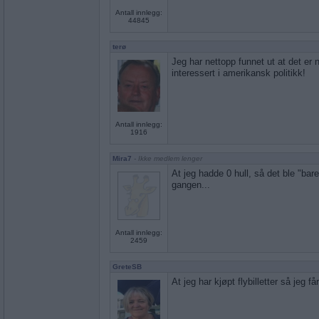
Antall innlegg:
44845
terø
Jeg har nettopp funnet ut at det er
interessert i amerikansk politikk!
Antall innlegg:
1916
Mira7
- Ikke medlem lenger
At jeg hadde 0 hull, så det ble "ba
gangen...
Antall innlegg:
2459
GreteSB
At jeg har kjøpt flybilletter så jeg få