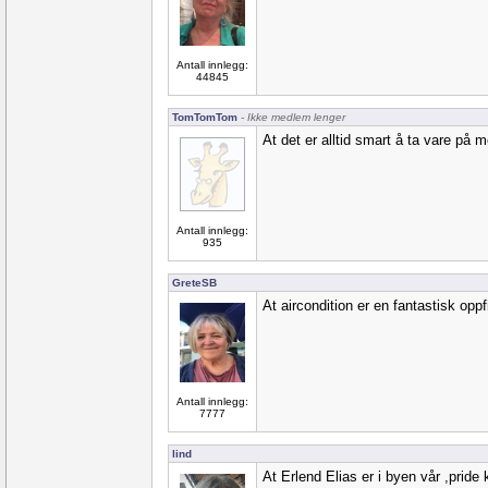
Antall innlegg:
44845
TomTomTom
- Ikke medlem lenger
At det er alltid smart å ta vare på me
Antall innlegg:
935
GreteSB
At aircondition er en fantastisk oppf
Antall innlegg:
7777
lind
At Erlend Elias er i byen vår ,pride