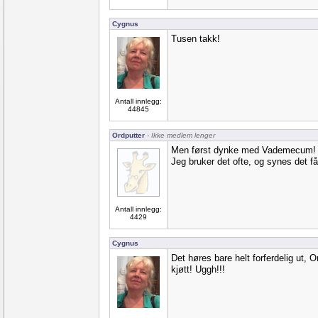
Cygnus
Tusen takk!
Antall innlegg:
44845
Ordputter
- Ikke medlem lenger
Men først dynke med Vademecum! He
Jeg bruker det ofte, og synes det få
Antall innlegg:
4429
Cygnus
Det høres bare helt forferdelig ut, O
kjøtt! Uggh!!!