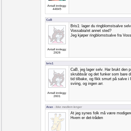
Antall innlegg:
44845
CaB
Bris1: lager du ringblomstsalve selv
Vossabia/et annet sted?
Jeg kjøper ringblomstsalve fra Voss
Antall innlegg:
2926
bris1
CaB, jeg lager selv. Har brukt den p
skrubbsår og det funker som bare de
tid tilbake, og fikk smurt på salve i
sviing, og ingen arr.
Antall innlegg:
2601
Aran
- Ikke medlem lenger
At jeg synes folk må være modigere
Hvem er det-tråden