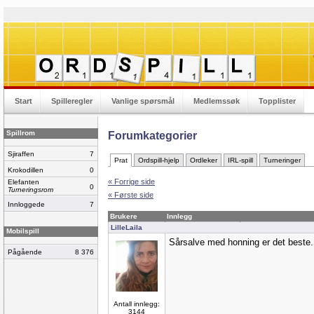
Start
Spilleregler
Vanlige spørsmål
Medlemssøk
Topplister
Spillrom
Forumkategorier
Sjiraffen
7
Prat
Ordspill-hjelp
Ordleker
IRL-spill
Turneringer
Krokodillen
0
« Forrige side
Elefanten
0
Turneringsrom
« Første side
Innloggede
7
Brukere
Innlegg
LilleLaila
Mobilspill
Sårsalve med honning er det beste.
Pågående
8 376
Antall innlegg:
3144