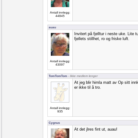
Antall innlegg:
44845
auau
Invitert på fjelltur i neste uke. Lite
fjellets stillhet, ro og friske luft.
Antall innlegg:
43097
TomTomTom
- Ikke medlem lenger
At jeg blir himla matt av Op sitt inn
er ikke til å tro.
Antall innlegg:
935
Cygnus
At det jlres fint ut, auau!