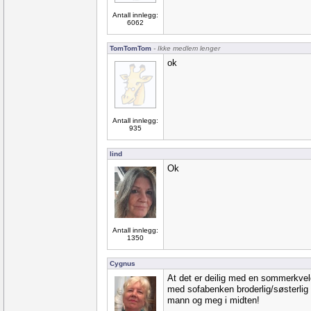
Antall innlegg:
6062
TomTomTom
- Ikke medlem lenger
ok
Antall innlegg:
935
lind
Ok
Antall innlegg:
1350
Cygnus
At det er deilig med en sommerkve
med sofabenken broderlig/søsterlig /
mann og meg i midten!