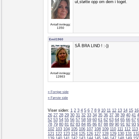
ut,støtte opp om dem i toget.
Antall innlegg:
1350
Emil1960
SÅ BRA LIND ! :-))
Antall innlegg:
12863
« Forrige side
« Første side
Viser siden:
1
2
3
4
5
6
7
8
9
10
11
12
13
14
15
16
26
27
28
29
30
31
32
33
34
35
36
37
38
39
40
41
52
53
54
55
56
57
58
59
60
61
62
63
64
65
66
67
78
79
80
81
82
83
84
85
86
87
88
89
90
91
92
93
102
103
104
105
106
107
108
109
110
111
112
113
121
122
123
124
125
126
127
128
129
130
131
13
139
140
141
142
143
144
145
146
147
148
149
15