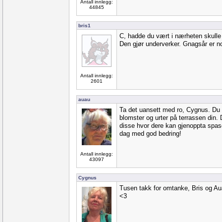
Antall innlegg:
44845
bris1
C, hadde du vært i nærheten skulle 
Den gjør underverker. Gnagsår er noe
Antall innlegg:
2601
auau
Ta det uansett med ro, Cygnus. Du 
blomster og urter på terrassen din.
disse hvor dere kan gjenoppta spase
dag med god bedring!
Antall innlegg:
43097
Cygnus
Tusen takk for omtanke, Bris og Aua
<3