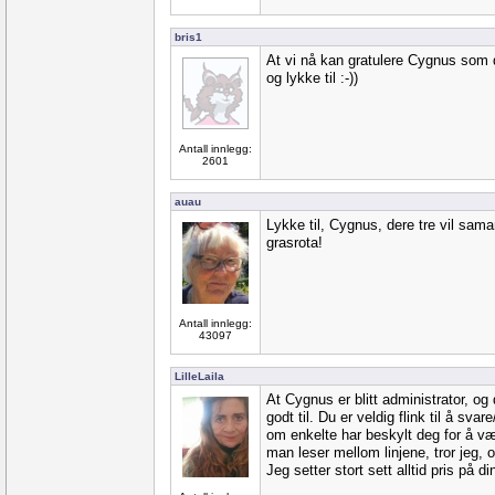
bris1
At vi nå kan gratulere Cygnus som d
og lykke til :-))
Antall innlegg:
2601
auau
Lykke til, Cygnus, dere tre vil samar
grasrota!
Antall innlegg:
43097
LilleLaila
At Cygnus er blitt administrator, o
godt til. Du er veldig flink til å sva
om enkelte har beskylt deg for å væ
man leser mellom linjene, tror jeg, 
Jeg setter stort sett alltid pris på di