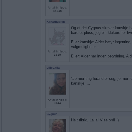
Antall innlegg:
44845
Kanarifuglen
Og at det Cygnus skriver kanskje be
bare et pluss; jeg blir klokere for hv
Eller kanskje: Alder betyr ingenting, 
valgmuligheter...
Antall innlegg:
1310
Eller: Alder har ingen betydning. Ald
LilleLaila
"Jo mer ting forandrer seg, jo mer f
kanskje ....
Antall innlegg:
3144
Cygnus
Helt riktig, Laila! Vise ord! :)