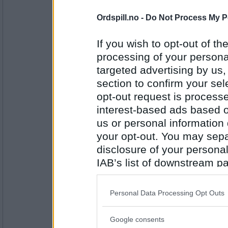
Antall innlegg:
44845
Ordspill.no -
Do Not Process My P
Kanarifuglen
Godt å høre at jeg gleder noen gam
If you wish to opt-out of the
processing of your personal
targeted advertising by us
Antall innlegg:
section to confirm your sel
1310
opt-out request is proces
bris1
interest-based ads based o
Jeg har funnet ut at jeg er ei gamme
us or personal information d
your opt-out. You may separ
disclosure of your personal
Antall innlegg:
2601
IAB’s list of downstream pa
also be disclosed by us to 
Hidrasund
Downstream Participants
th
Jeg har funnet ut at det var på tide 
Personal Data Processing Opt Outs
gammel dame!! :)
third parties.
Google consents
Please note that this web