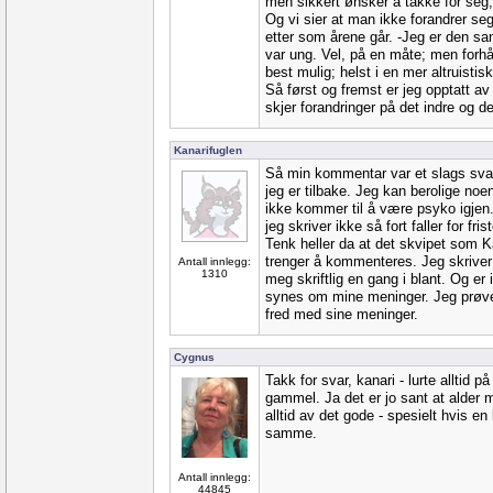
men sikkert ønsker å takke for seg, 
Og vi sier at man ikke forandrer seg
etter som årene går. -Jeg er den 
var ung. Vel, på en måte; men forhåp
best mulig; helst i en mer altruistisk
Så først og fremst er jeg opptatt av 
skjer forandringer på det indre og de
Kanarifuglen
Så min kommentar var et slags svar
jeg er tilbake. Jeg kan berolige no
ikke kommer til å være psyko igjen
jeg skriver ikke så fort faller for fris
Tenk heller da at det skvipet som K
trenger å kommenteres. Jeg skriver h
Antall innlegg:
1310
meg skriftlig en gang i blant. Og er
synes om mine meninger. Jeg prøve
fred med sine meninger.
Cygnus
Takk for svar, kanari - lurte alltid p
gammel. Ja det er jo sant at alder 
alltid av det gode - spesielt hvis en
samme.
Antall innlegg:
44845