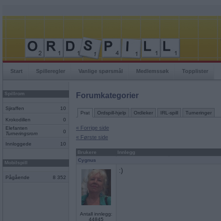
Start
Spilleregler
Vanlige spørsmål
Medlemssøk
Topplister
Spillrom
Forumkategorier
Sjiraffen
10
Prat
Ordspill-hjelp
Ordleker
IRL-spill
Turneringer
Krokodillen
0
« Forrige side
Elefanten
0
Turneringsrom
« Første side
Innloggede
10
Brukere
Innlegg
Cygnus
Mobilspill
:)
Pågående
8 352
Antall innlegg:
44845