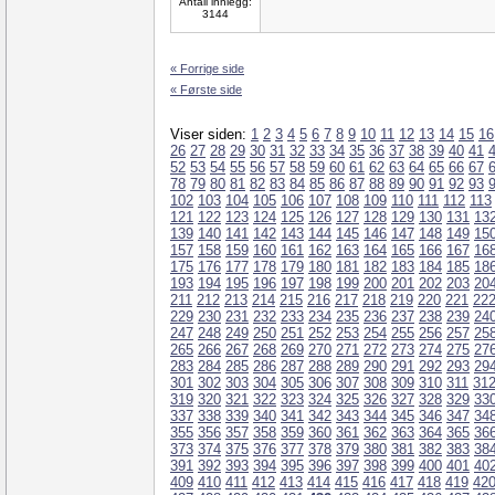
Antall innlegg:
3144
« Forrige side
« Første side
Viser siden:
1
2
3
4
5
6
7
8
9
10
11
12
13
14
15
16
26
27
28
29
30
31
32
33
34
35
36
37
38
39
40
41
52
53
54
55
56
57
58
59
60
61
62
63
64
65
66
67
78
79
80
81
82
83
84
85
86
87
88
89
90
91
92
93
102
103
104
105
106
107
108
109
110
111
112
113
121
122
123
124
125
126
127
128
129
130
131
13
139
140
141
142
143
144
145
146
147
148
149
15
157
158
159
160
161
162
163
164
165
166
167
16
175
176
177
178
179
180
181
182
183
184
185
18
193
194
195
196
197
198
199
200
201
202
203
20
211
212
213
214
215
216
217
218
219
220
221
22
229
230
231
232
233
234
235
236
237
238
239
24
247
248
249
250
251
252
253
254
255
256
257
25
265
266
267
268
269
270
271
272
273
274
275
27
283
284
285
286
287
288
289
290
291
292
293
29
301
302
303
304
305
306
307
308
309
310
311
31
319
320
321
322
323
324
325
326
327
328
329
33
337
338
339
340
341
342
343
344
345
346
347
34
355
356
357
358
359
360
361
362
363
364
365
36
373
374
375
376
377
378
379
380
381
382
383
38
391
392
393
394
395
396
397
398
399
400
401
40
409
410
411
412
413
414
415
416
417
418
419
42