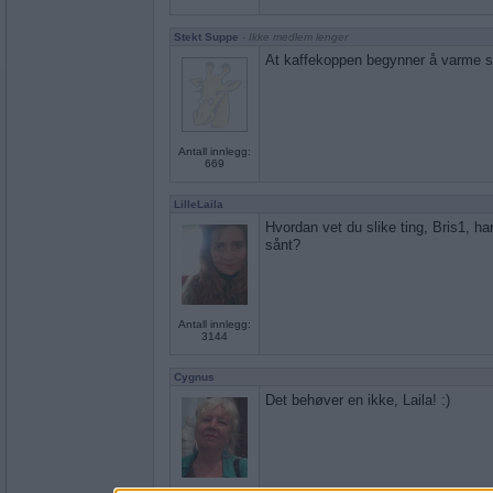
Stekt Suppe
- Ikke medlem lenger
At kaffekoppen begynner å varme sk
Antall innlegg:
669
LilleLaila
Hvordan vet du slike ting, Bris1, ha
sånt?
Antall innlegg:
3144
Cygnus
Det behøver en ikke, Laila! :)