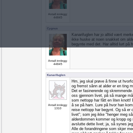
Antall innlegg:
44845
Cygnus
Kanarifuglen har jo alltid vært merke
ikke huske at noen snakket om aldere
begynte med det. Har alltid lurt på h
Antall innlegg:
44845
Kanarifuglen
Hm, jeg skal prøve å finne ut hvorfor
og fremst sånn at alder er en ting 
Det er fasinerende og skremmende. J
oss gjennom livet, på så mange måte
som nettopp har fått en liten knott!
å se på ham. Lure på hvor han kom
Antall innlegg:
1310
reise nettopp har begynt. Og så er d
livet"; som jeg ikke "henger meg så
alderdommen kommer og kropp og sje
avslutte dette livet; ja, så synes je
Alle de forandringene som skjer me