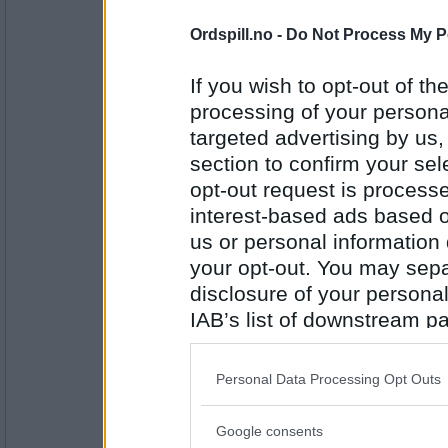
Antall innlegg:
1350
Ordspill.no -
Do Not Process My P
Aran
- Ikke medlem lenger
At jeg er stuptrøtt , og må legge me
If you wish to opt-out of the
natt
processing of your personal
targeted advertising by us
section to confirm your sel
Antall innlegg:
6062
opt-out request is proces
interest-based ads based o
LilleLaila
At jeg vil takke for gratulasjoner Hy
us or personal information d
your opt-out. You may separ
disclosure of your personal
IAB’s list of downstream pa
Antall innlegg:
3144
also be disclosed by us to 
Downstream Participants
th
Aran
- Ikke medlem lenger
Personal Data Processing Opt Outs
Gratulerer med dagen Laila.. Vil an
third parties.
med rullekake med bringebær.
Google consents
Please note that this web