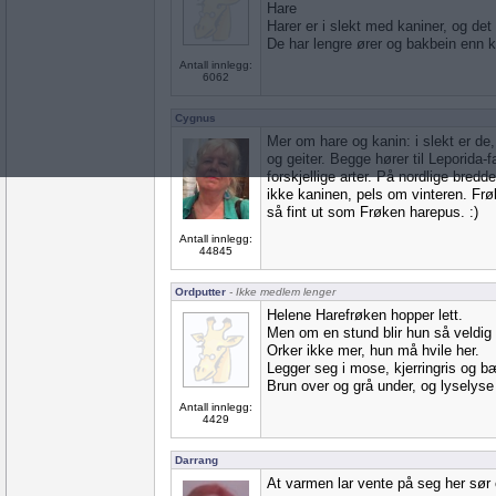
Hare
Harer er i slekt med kaniner, og det
De har lengre ører og bakbein enn k
Antall innlegg:
6062
Cygnus
Mer om hare og kanin: i slekt er de
og geiter. Begge hører til Leporida-f
forskjellige arter. På nordlige bredd
ikke kaninen, pels om vinteren. Frø
så fint ut som Frøken harepus. :)
Antall innlegg:
44845
Ordputter
- Ikke medlem lenger
Helene Harefrøken hopper lett.
Men om en stund blir hun så veldig t
Orker ikke mer, hun må hvile her.
Legger seg i mose, kjerringris og b
Brun over og grå under, og lyselyse
Antall innlegg:
4429
Darrang
At varmen lar vente på seg her sør og