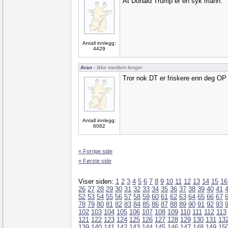
At Donald Trump er en syk mann.
Antall innlegg:
4429
Aran
- Ikke medlem lenger
Tror nok DT er friskere enn deg OP
Antall innlegg:
6062
« Forrige side
« Første side
Viser siden:
1
2
3
4
5
6
7
8
9
10
11
12
13
14
15
16
26
27
28
29
30
31
32
33
34
35
36
37
38
39
40
41
52
53
54
55
56
57
58
59
60
61
62
63
64
65
66
67
78
79
80
81
82
83
84
85
86
87
88
89
90
91
92
93
102
103
104
105
106
107
108
109
110
111
112
113
121
122
123
124
125
126
127
128
129
130
131
13
139
140
141
142
143
144
145
146
147
148
149
15