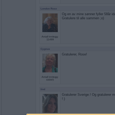
London Rose
Og en av mine sønner fyller 58år id
Gratulere til alle sammen ;o)
Antall innlegg:
11499
Cygnus
Gratulerer, Rose!
Antall innlegg:
44845
lind
Gratulerer Sverige.! Og gratulerer
!:)