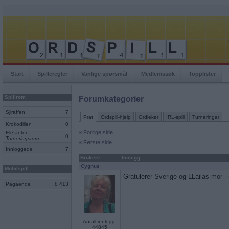
Start
Spilleregler
Vanlige spørsmål
Medlemssøk
Topplister
Spillrom
Forumkategorier
Sjiraffen
7
Prat
Ordspill-hjelp
Ordleker
IRL-spill
Turneringer
Krokodillen
0
« Forrige side
Elefanten
0
Turneringsrom
« Første side
Innloggede
7
Brukere
Innlegg
Cygnus
Mobilspill
Gratulerer Sverige og LLailas mor 
Pågående
8 413
Antall innlegg:
44845