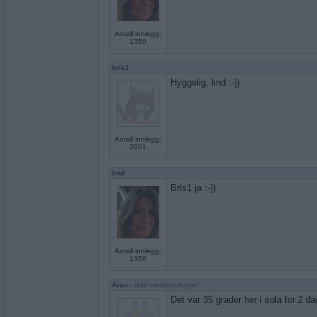
Antall innlegg:
1350
bris1
Hyggelig, lind :-))
Antall innlegg:
2601
lind
Bris1 ja :-))
Antall innlegg:
1350
Aran
- Ikke medlem lenger
Det var 35 grader her i sola for 2 d