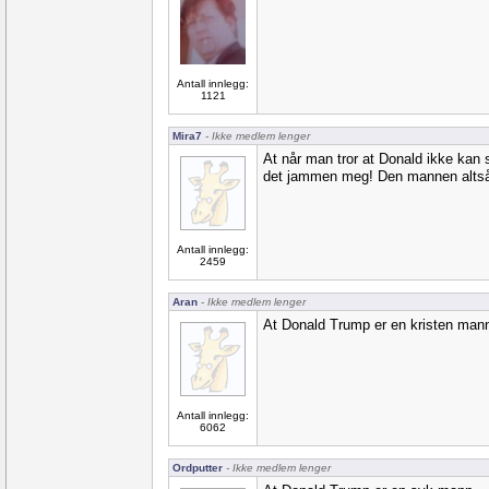
Antall innlegg:
1121
Mira7
- Ikke medlem lenger
At når man tror at Donald ikke kan 
det jammen meg! Den mannen altså.
Antall innlegg:
2459
Aran
- Ikke medlem lenger
At Donald Trump er en kristen man
Antall innlegg:
6062
Ordputter
- Ikke medlem lenger