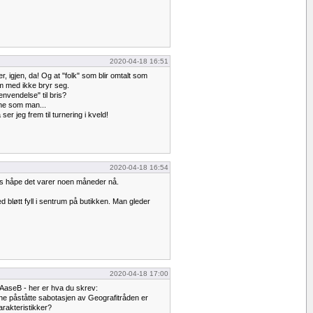
2020-04-18 16:51
r, igjen, da! Og at "folk" som blir omtalt som
um med ikke bryr seg.
henvendelse" til bris?
nne som man...
 ser jeg frem til turnering i kveld!
2020-04-18 16:54
oss håpe det varer noen måneder nå.
 bløtt fyll i sentrum på butikken. Man gleder
2020-04-18 17:00
til AaseB - her er hva du skrev:
nne påståtte sabotasjen av Geografitråden er
karakteristikker?