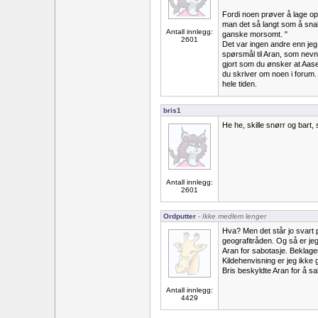
Fordi noen prøver å lage op
man det så langt som å snak
Antall innlegg:
ganske morsomt. "
2601
Det var ingen andre enn jeg 
spørsmål til Aran, som nevnt
gjort som du ønsker at Aase 
du skriver om noen i forum. S
hele tiden.
bris1
He he, skille snørr og bart, s
Antall innlegg:
2601
Ordputter
- Ikke medlem lenger
Hva? Men det står jo svart p
geografitråden. Og så er je
Aran for sabotasje. Beklager
Kildehenvisning er jeg ikke 
Bris beskyldte Aran for å sa
Antall innlegg:
4429