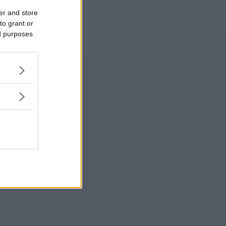
er and store
to grant or
ed purposes