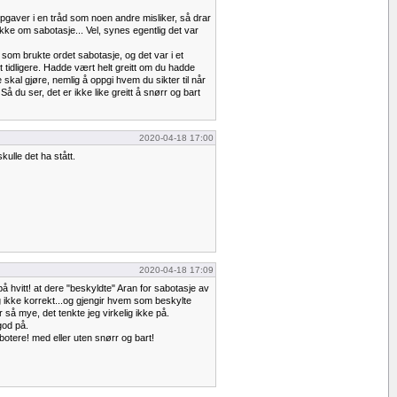
pgaver i en tråd som noen andre misliker, så drar
ke om sabotasje... Vel, synes egentlig det var
som brukte ordet sabotasje, og det var i et
 tidligere. Hadde vært helt greitt om du hadde
skal gjøre, nemlig å oppgi hvem du sikter til når
å du ser, det er ikke like greitt å snørr og bart
2020-04-18 17:00
kulle det ha stått.
2020-04-18 17:09
å hvitt! at dere "beskyldte" Aran for sabotasje av
g ikke korrekt...og gjengir hvem som beskylte
 så mye, det tenkte jeg virkelig ikke på.
god på.
botere! med eller uten snørr og bart!