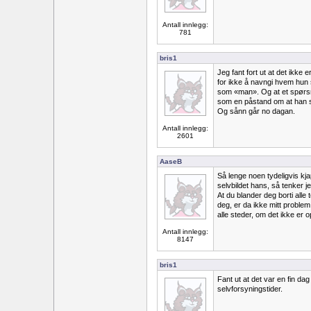
Antall innlegg:
781
bris1
Jeg fant fort ut at det ikke 
for ikke å navngi hvem hu
som «man». Og at et spørsmå
som en påstand om at han sa
Og sånn går no dagan.
Antall innlegg:
2601
AaseB
Så lenge noen tydeligvis kjap
selvbildet hans, så tenker j
At du blander deg borti alle
deg, er da ikke mitt proble
alle steder, om det ikke er o
Antall innlegg:
8147
bris1
Fant ut at det var en fin dag
selvforsyningstider.