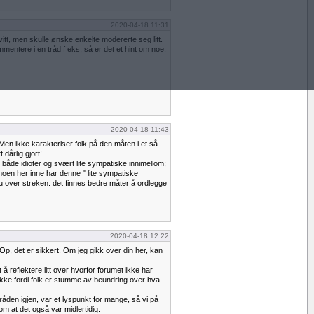
2020-04-18 11:31
itt, men skulle ønske enkelte modererte seg litt.
mmentere i en tråd f eks, så er det et hint om noe.
2020-04-18 11:43
Men ikke karakteriser folk på den måten i et så
t dårlig gjort!
 både idioter og svært lite sympatiske innimellom;
noen her inne har denne " lite sympatiske
 over streken. det finnes bedre måter å ordlegge
2020-04-18 12:22
 Op, det er sikkert. Om jeg gikk over din her, kan
å reflektere litt over hvorfor forumet ikke har
 ikke fordi folk er stumme av beundring over hva
tråden igjen, var et lyspunkt for mange, så vi på
om at det også var midlertidig.