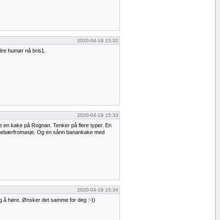
2020-04-18 15:32
edre humør nå bris1.
2020-04-18 15:33
pe en kake på Rognan. Tenker på flere typer. En
ngebærfromasje. Og en sånn banankake med
2020-04-18 15:34
ig å høre. Ønsker det samme for deg :-))