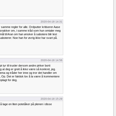
2020-04-18 14:31
er samme regler for alle. Ordputter kritiserer Aase
n snakker om, i samme tråd som hun omtaler meg
l til Aran om han ønsker å sabotere blir lest
boterer. Noe han for øvrig ikke har svart på.
2020-04-18 14:56
t tyr til trusler dersom andre pirker borti
eg at deg er greit å ikke være så konkret, jeg.
 tema og tråder her inne og tror det handler om
m, Op. Det er faktisk lov å la være å kommentere
pplagt for deg.
2020-04-18 15:29
 å lage en liten potetåker på plenen i disse