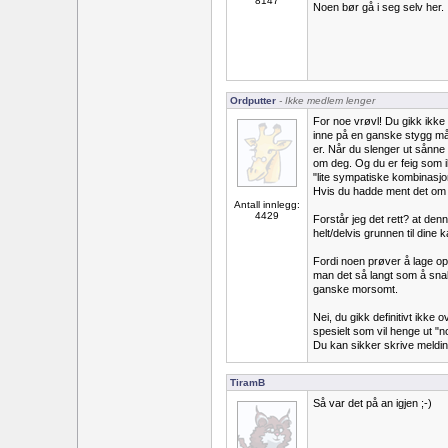
8147
Noen bør gå i seg selv her.
Ordputter
- Ikke medlem lenger
For noe vrøvl! Du gikk ikke
inne på en ganske stygg måt
er. Når du slenger ut sånne l
om deg. Og du er feig som 
"lite sympatiske kombinasjo
Hvis du hadde ment det om 
Antall innlegg:
4429
Forstår jeg det rett? at de
helt/delvis grunnen til dine 
Fordi noen prøver å lage op
man det så langt som å snak
ganske morsomt.
Nei, du gikk definitivt ikke
spesielt som vil henge ut "no
Du kan sikker skrive meldin
TiramB
Så var det på an igjen ;-)