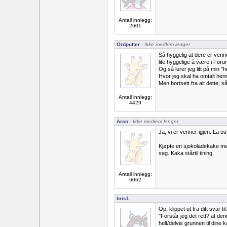
Antall innlegg:
2601
Ordputter
- Ikke medlem lenger
Så hyggelig at dere er venne
lite hyggelige å være i For
Og så lurer jeg litt på min "
Hvor jeg skal ha omtalt he
Men bortsett fra alt dette; så
Antall innlegg:
4429
Aran
- Ikke medlem lenger
Ja, vi er venner igjen. La 
Kjøpte en sjokoladekake med
seg. Kaka stårtil tining.
Antall innlegg:
6062
bris1
Op, klippet ut fra ditt svar 
"Forstår jeg det rett? at de
helt/delvis grunnen til dine 