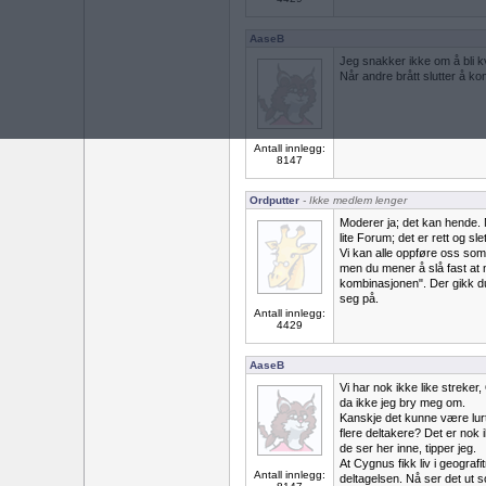
AaseB
Jeg snakker ikke om å bli kv
Når andre brått slutter å ko
Antall innlegg:
8147
Ordputter
- Ikke medlem lenger
Moderer ja; det kan hende. 
lite Forum; det er rett og slet
Vi kan alle oppføre oss som
men du mener å slå fast at 
kombinasjonen". Der gikk du
seg på.
Antall innlegg:
4429
AaseB
Vi har nok ikke like streker,
da ikke jeg bry meg om.
Kanskje det kunne være lurt 
flere deltakere? Det er nok
de ser her inne, tipper jeg.
At Cygnus fikk liv i geografi
Antall innlegg:
deltagelsen. Nå ser det ut s