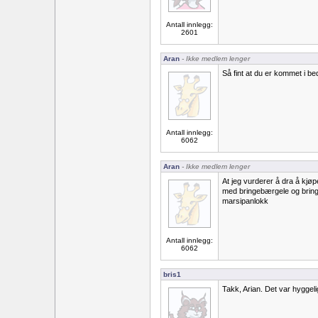
Antall innlegg:
2601
Aran
- Ikke medlem lenger
Så fint at du er kommet i b
Antall innlegg:
6062
Aran
- Ikke medlem lenger
At jeg vurderer å dra å kjø
med bringebærgele og bri
marsipanlokk
Antall innlegg:
6062
bris1
Takk, Arian. Det var hyggel