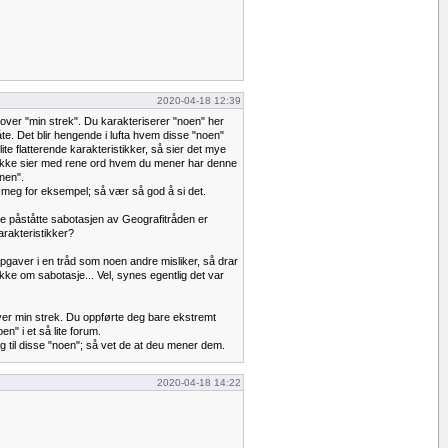
2020-04-18 12:39
 over "min strek". Du karakteriserer "noen" her
e. Det blir hengende i lufta hvem disse "noen"
ite flatterende karakteristikker, så sier det mye
ikke sier med rene ord hvem du mener har denne
nen".
meg for eksempel; så vær så god å si det.
nne påståtte sabotasjen av Geografitråden er
karakteristikker?
pgaver i en tråd som noen andre misliker, så drar
ke om sabotasje... Vel, synes egentlig det var
 over min strek. Du oppførte deg bare ekstremt
en" i et så lite forum.
g til disse "noen"; så vet de at deu mener dem.
2020-04-18 14:22