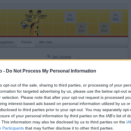
opplister
Forum
Min side
Søk i forumet
Innlogging
Turneringer
Brukernavn
o -
Do Not Process My Personal Information
Neste side »
Passord
Siste side »
to opt-out of the sale, sharing to third parties, or processing of your per
Husk meg
formation for targeted advertising by us, please use the below opt-out s
2020-04-16 19:44
r selection. Please note that after your opt-out request is processed y
Logg inn
enfor Bergen er praktfull: grå steinrabber, lyng,
eing interest-based ads based on personal information utilized by us or
Glemt ditt passord?
disclosed to third parties prior to your opt-out. You may separately opt-
Få ny aktiveringslenke
losure of your personal information by third parties on the IAB’s list of
. This information may also be disclosed by us to third parties on the
IA
Participants
that may further disclose it to other third parties.
Ordspill.no er gratis!