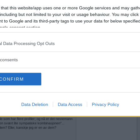
 that this website/app uses one or more Google services and may gath
2020-04-17 19:51
Vil du bli
including but not limited to your visit or usage behaviour. You may click 
medlem?
ilmen jeg fortalte om i geografitråden. En fin
 to Google and its third-party tags to use your data for below specifi
ogle consent section.
PJ zNNpUFsU
Opprett ny konto
l Data Processing Opt Outs
2020-04-18 10:30
consents
men at selvtilliten blant folk er så veldig feil
prega av noen med den lite sympatiske
t og minimal selvinnsikt.
CONFIRM
Data Deletion
Data Access
Privacy Policy
2020-04-18 11:17
 det må du gjerne mene AaseB, men jeg synes ikke
re på den måten her inne.
n/de som har flere profiler; og nå er det nestemann
en svært lite sympatiske kombinasjonen"...
t dem? Eller, kanskje jeg er en av dem?