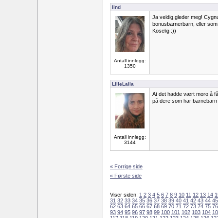
lind
Ja veldig,gleder meg! Cygnus
bonusbarnerbarn, eller som 
Koselig :))
Antall innlegg:
1350
LilleLaila
At det hadde vært moro å få 
på dere som har barnebarn 
Antall innlegg:
3144
« Forrige side
« Første side
Viser siden:
1
2
3
4
5
6
7
8
9
10
11
12
13
14
1
31
32
33
34
35
36
37
38
39
40
41
42
43
44
45
62
63
64
65
66
67
68
69
70
71
72
73
74
75
76
93
94
95
96
97
98
99
100
101
102
103
104
10