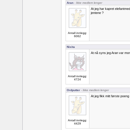
Aran
- Ikke medlem lenger
At jeg har kapret elefantme
jentene ?
Antall innlegg:
6062
Nixita
At nå syns jeg Aran var mo
Antall innlegg:
4724
Ordputter
- Ikke medlem lenger
At jeg fikk mitt første poeng
Antall innlegg:
4429