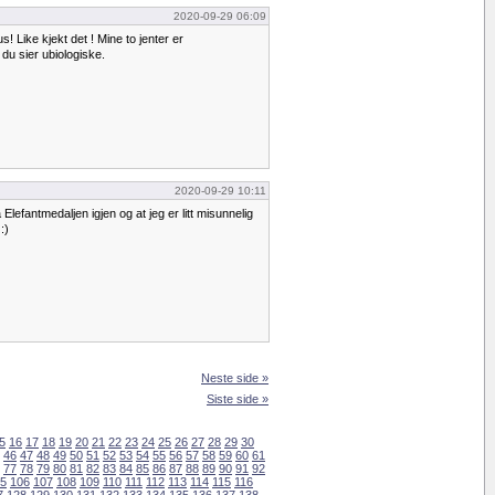
2020-09-29 06:09
! Like kjekt det ! Mine to jenter er
du sier ubiologiske.
2020-09-29 10:11
Elefantmedaljen igjen og at jeg er litt misunnelig
:)
Neste side »
Siste side »
5
16
17
18
19
20
21
22
23
24
25
26
27
28
29
30
46
47
48
49
50
51
52
53
54
55
56
57
58
59
60
61
77
78
79
80
81
82
83
84
85
86
87
88
89
90
91
92
5
106
107
108
109
110
111
112
113
114
115
116