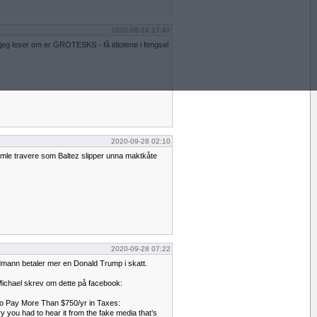
2020-09-24 17:47
 jeg leser om er GROTESKS - få idiotene i fengsel
2020-09-28 02:10
amle travere som Baltez slipper unna maktkåte
2020-09-28 07:22
dmann betaler mer en Donald Trump i skatt.
ichael skrev om dette på facebook:
 Pay More Than $750/yr in Taxes:
 you had to hear it from the fake media that’s