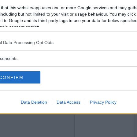
 that this website/app uses one or more Google services and may gath
2020-09-24 16:56
Vil du bli
alkongen.
including but not limited to your visit or usage behaviour. You may click 
medlem?
 to Google and its third-party tags to use your data for below specifi
ogle consent section.
Opprett ny konto
l Data Processing Opt Outs
2020-09-24 17:42
consents
n utpå E 18 noen ganger. Kjørte i 80-90 i 110-sonen.
vor det skumma hvitt og sjøsprøyten sto høyt.
CONFIRM
Data Deletion
Data Access
Privacy Policy
2020-09-24 17:45
abarisk!