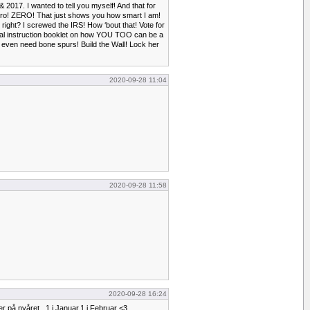
& 2017. I wanted to tell you myself! And that for
zero! ZERO! That just shows you how smart I am!
right? I screwed the IRS! How ‘bout that! Vote for
cial instruction booklet on how YOU TOO can be a
even need bone spurs! Build the Wall! Lock her
2020-09-28 11:04
2020-09-28 11:58
2020-09-28 16:24
ter på nyåret , 1 i Januar,1 i Februar <3