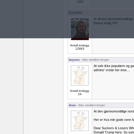
1350
Emil1960
At all den dyremishandlinga
fortest mulig !!!!!!
Antall innlegg:
12863
boysen
- Ikke medlem lenger
At selv ikke populære og g
admins' vrede her inne....
Antall innlegg:
24
Aran
- Ikke medlem lenger
At den gjennomsnittlige nor
Her er hva min gode venn M
Dear Suckers & Losers Who
Donald Trump here. So sorry