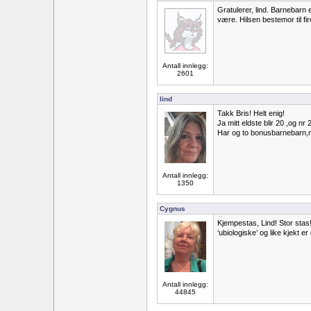
Gratulerer, lind. Barnebarn 
være. Hilsen bestemor til fi
Antall innlegg:
2601
lind
Takk Bris! Helt enig!
Ja mitt eldste blir 20 ,og nr 2
Har og to bonusbarnebarn,m
Antall innlegg:
1350
Cygnus
Kjempestas, Lind! Stor stas
‘ubiologiske’ og like kjekt er 
Antall innlegg:
44845