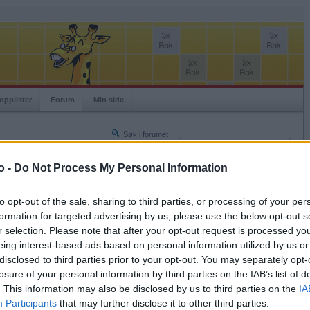
opplister
Forum
Min side
Søk i forumet
Innlogging
Turneringer
Brukernavn
o -
Do Not Process My Personal Information
Neste side »
Passord
Siste side »
to opt-out of the sale, sharing to third parties, or processing of your per
Husk meg
formation for targeted advertising by us, please use the below opt-out s
2020-09-24 13:57
r selection. Please note that after your opt-out request is processed y
Logg inn
 at jeg syns det er skummelt.
eing interest-based ads based on personal information utilized by us or
Glemt ditt passord?
disclosed to third parties prior to your opt-out. You may separately opt-
Få ny aktiveringslenke
losure of your personal information by third parties on the IAB’s list of
. This information may also be disclosed by us to third parties on the
IA
Participants
that may further disclose it to other third parties.
Ordspill.no er gratis!