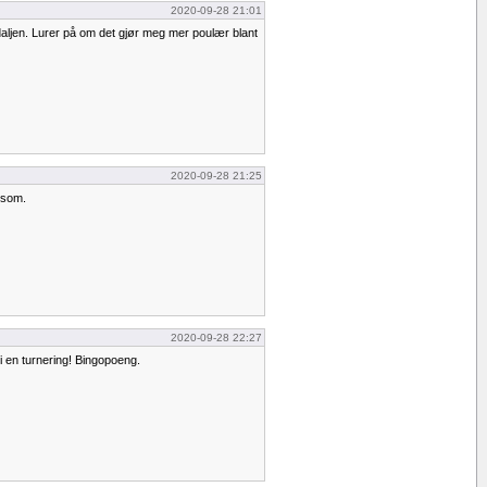
2020-09-28 21:01
daljen. Lurer på om det gjør meg mer poulær blant
2020-09-28 21:25
rsom.
2020-09-28 22:27
 i en turnering! Bingopoeng.