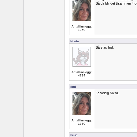
Så da blir det tilsammen 4 
Antall innlegg:
1350
Nixita
Så stas lind.
Antall innlegg:
4724
lind
Ja veldig Nixita.
Antall innlegg:
1350
bris1