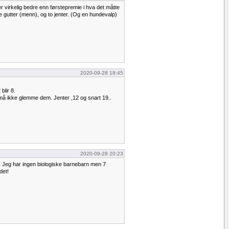
er virkelig bedre enn førstepremie i hva det måtte
re gutter (menn), og to jenter. (Og en hundevalp)
2020-09-28 18:45
 blir 8.
å ikke glemme dem. Jenter ,12 og snart 19..
2020-09-28 20:23
! Jeg har ingen biologiske barnebarn men 7
det!