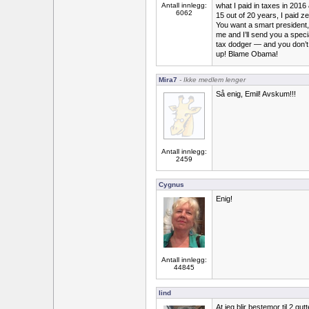
Antall innlegg:
what I paid in taxes in 2016 
6062
15 out of 20 years, I paid 
You want a smart president, 
me and I’ll send you a spe
tax dodger — and you don’t 
up! Blame Obama!
Mira7
- Ikke medlem lenger
Så enig, Emil! Avskum!!!
Antall innlegg:
2459
Cygnus
Enig!
Antall innlegg:
44845
lind
At jeg blir bestemor til 2 gut