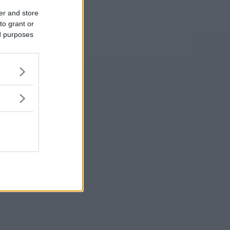
er and store
to grant or
ed purposes