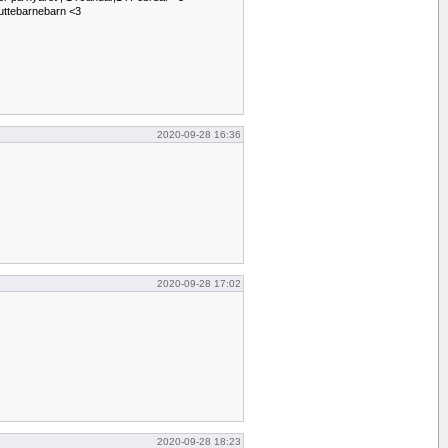
guttebarnebarn <3
2020-09-28 16:36
2020-09-28 17:02
2020-09-28 18:23