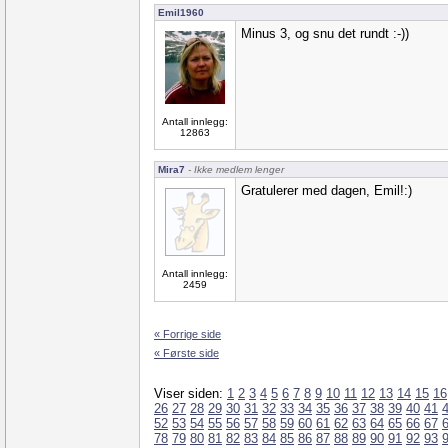
Emil1960
Minus 3, og snu det rundt :-))
Antall innlegg:
12863
Mira7
- Ikke medlem lenger
Gratulerer med dagen, Emil!:)
Antall innlegg:
2459
« Forrige side
« Første side
Viser siden:
1
2
3
4
5
6
7
8
9
10
11
12
13
14
15
16
26
27
28
29
30
31
32
33
34
35
36
37
38
39
40
41
52
53
54
55
56
57
58
59
60
61
62
63
64
65
66
67
78
79
80
81
82
83
84
85
86
87
88
89
90
91
92
93