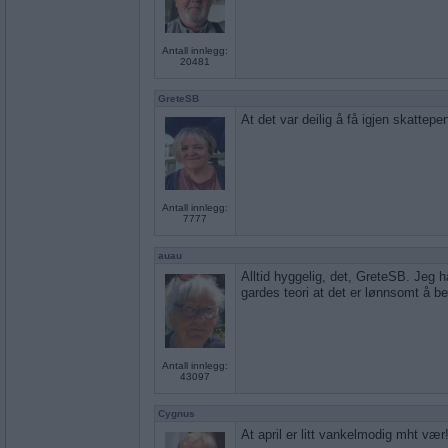
Antall innlegg:
20481
GreteSB
At det var deilig å få igjen skattepe
Antall innlegg:
7777
auau
Alltid hyggelig, det, GreteSB. Jeg h
gardes teori at det er lønnsomt å be
Antall innlegg:
43097
Cygnus
At april er litt vankelmodig mht vær