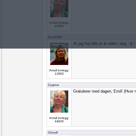
Antall innlegg:
44845
Emil1960
At jeg har blitt et år eldre i dag :-)) !
Antall innlegg:
12863
Cygnus
Gratulerer med dagen, Emil! (Hvor 
Antall innlegg:
44845
Chiraff