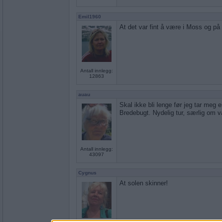
Emil1960
At det var fint å være i Moss og p
Antall innlegg:
12863
auau
Skal ikke bli lenge før jeg tar meg en
Bredebugt. Nydelig tur, særlig om 
Antall innlegg:
43097
Cygnus
At solen skinner!