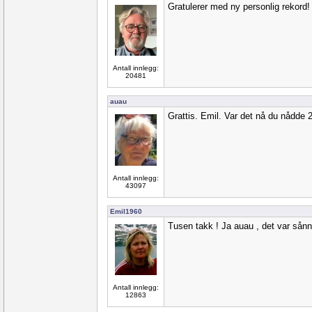
Gratulerer med ny personlig rekord!
Antall innlegg:
20481
auau
Grattis. Emil. Var det nå du nådde 
Antall innlegg:
43097
Emil1960
Tusen takk ! Ja auau , det var sånn c
Antall innlegg:
12863