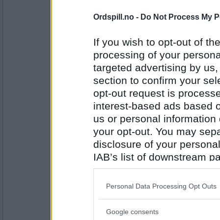
Antall innlegg:
44845
Ordspill.no -
Do Not Process My P
Emil1960
Den turen er helt nydelig auau- kos 
If you wish to opt-out of the
processing of your personal
targeted advertising by us
section to confirm your sel
Antall innlegg:
12863
opt-out request is proces
interest-based ads based o
Hard Kost
At 43% av alle foruminnleggene i m
us or personal information d
profil, og at det hadde vært mor
your opt-out. You may separ
innen måneden er ferdig.
Heia!
disclosure of your personal
IAB’s list of downstream pa
Antall innlegg:
53
also be disclosed by us to 
Downstream Participants
th
Cygnus
Personal Data Processing Opt Outs
Jeg gjør så godt jeg kan, Hard Kost
third parties.
vært veldig velkommen! Særlig i ge
Google consents
Please note that this web