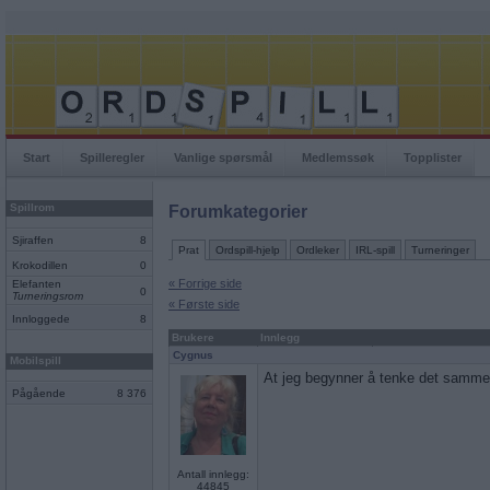
Start
Spilleregler
Vanlige spørsmål
Medlemssøk
Topplister
Spillrom
Forumkategorier
Sjiraffen
8
Prat
Ordspill-hjelp
Ordleker
IRL-spill
Turneringer
Krokodillen
0
« Forrige side
Elefanten
0
Turneringsrom
« Første side
Innloggede
8
Brukere
Innlegg
Cygnus
Mobilspill
At jeg begynner å tenke det samme,
Pågående
8 376
Antall innlegg:
44845