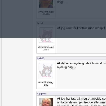
dog)....
Antall innlegg:
43098
bris1
At jeg ikke får kontakt med ordspill
Antall innlegg:
2601
kah93
At det er en nydelig isblå himmel ute
nydelig dag!:)
Antall innlegg:
162
Cygnus
At jeg har tatt på meg et arbeide 
omfattende enn jeg trodde eller øns