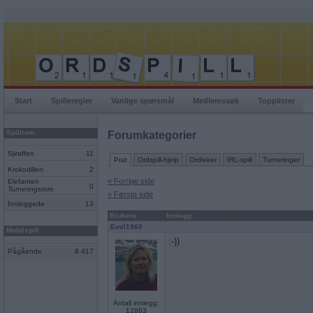
Start
Spilleregler
Vanlige spørsmål
Medlemssøk
Topplister
Spillrom
Forumkategorier
Sjiraffen
11
Prat
Ordspill-hjelp
Ordleker
IRL-spill
Turneringer
Krokodillen
2
« Forrige side
Elefanten
0
Turneringsrom
« Første side
Innloggede
13
Brukere
Innlegg
Emil1960
Mobilspill
:-))
Pågående
8 417
Antall innlegg:
12863