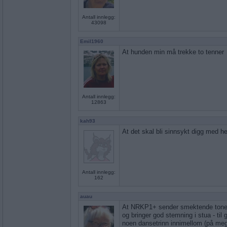
Antall innlegg:
43098
Emil1960
At hunden min må trekke to tenner
Antall innlegg:
12863
kah93
At det skal bli sinnsykt digg med he
Antall innlegg:
162
auau
At NRKP1+ sender smektende toner
og bringer god stemning i stua - til 
noen dansetrinn innimellom (på mege