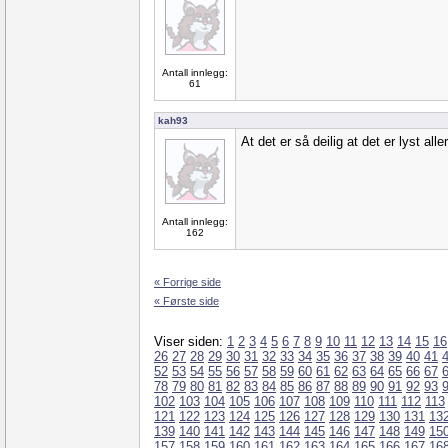
Antall innlegg:
61
kah93
At det er så deilig at det er lyst al
Antall innlegg:
162
« Forrige side
« Første side
Viser siden:
1
2
3
4
5
6
7
8
9
10
11
12
13
14
15
16
26
27
28
29
30
31
32
33
34
35
36
37
38
39
40
41
52
53
54
55
56
57
58
59
60
61
62
63
64
65
66
67
78
79
80
81
82
83
84
85
86
87
88
89
90
91
92
93
102
103
104
105
106
107
108
109
110
111
112
113
121
122
123
124
125
126
127
128
129
130
131
13
139
140
141
142
143
144
145
146
147
148
149
15
157
158
159
160
161
162
163
164
165
166
167
16