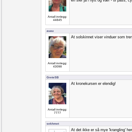
en sier ja i hytt og vær - til pass, c
Antall innlegg:
44845
auau
At solskinnet viser vinduer som tre
Antall innlegg:
43098
GreteSB
At kronekursen er elendig!
Antall innlegg:
7777
sekhmet
At det ikke er så mye 'krangling' he