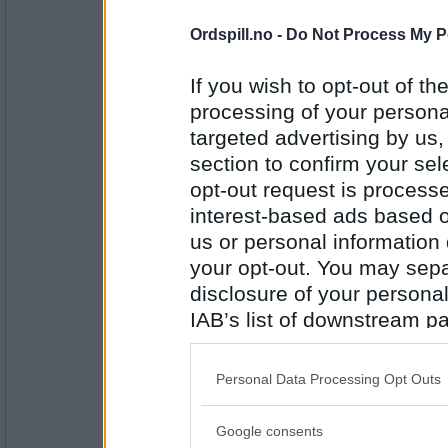
8147
Ordspill.no -
Do Not Process My P
auau
At en god samtalevenn er gull verd,
telefon.
If you wish to opt-out of the
processing of your personal
targeted advertising by us
Antall innlegg:
section to confirm your sel
43098
opt-out request is proces
Cygnus
interest-based ads based o
At det regner like mye i Gøteborg 
us or personal information d
your opt-out. You may separ
disclosure of your personal
Antall innlegg:
IAB’s list of downstream pa
44845
also be disclosed by us to 
auau
Downstream Participants
th
At det var herlig å få ryddet i min o
Personal Data Processing Opt Outs
third parties.
Google consents
Please note that this web