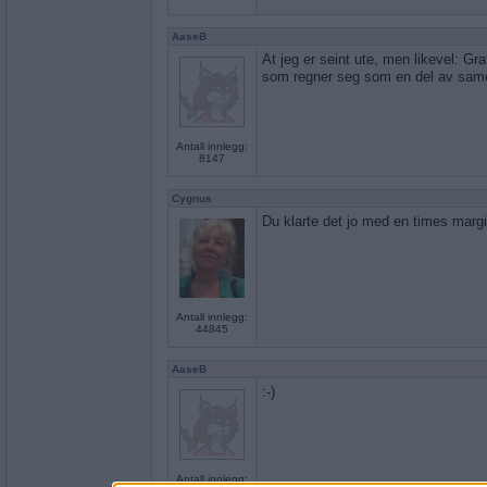
AaseB
At jeg er seint ute, men likevel: Gra
som regner seg som en del av same
Antall innlegg:
8147
Cygnus
Du klarte det jo med en times margin
Antall innlegg:
44845
AaseB
:-)
Antall innlegg: