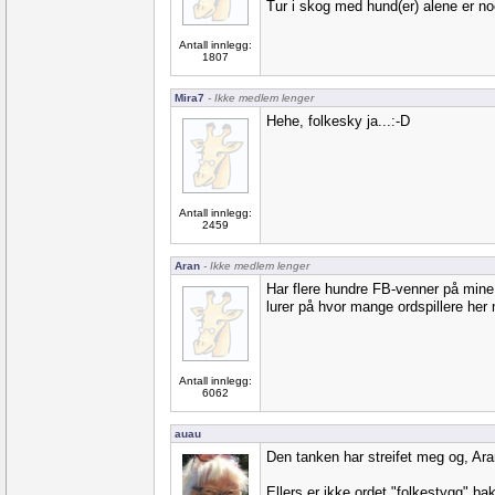
Tur i skog med hund(er) alene er n
Antall innlegg:
1807
Mira7
- Ikke medlem lenger
Hehe, folkesky ja...:-D
Antall innlegg:
2459
Aran
- Ikke medlem lenger
Har flere hundre FB-venner på mine p
lurer på hvor mange ordspillere he
Antall innlegg:
6062
auau
Den tanken har streifet meg og, Aran
Ellers er ikke ordet "folkestygg" bak