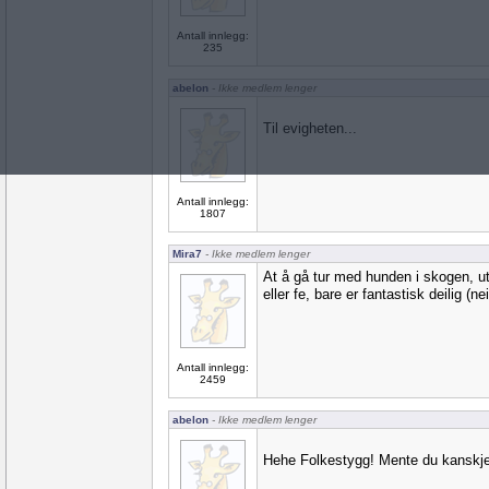
Antall innlegg:
235
abelon
- Ikke medlem lenger
Til evigheten...
Antall innlegg:
1807
Mira7
- Ikke medlem lenger
At å gå tur med hunden i skogen, u
eller fe, bare er fantastisk deilig (ne
Antall innlegg:
2459
abelon
- Ikke medlem lenger
Hehe Folkestygg! Mente du kanskj