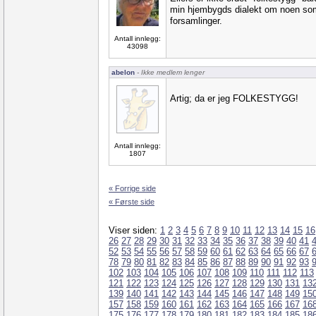
min hjembygds dialekt om noen som
forsamlinger.
Antall innlegg:
43098
abelon
- Ikke medlem lenger
Artig; da er jeg FOLKESTYGG!
Antall innlegg:
1807
« Forrige side
« Første side
Viser siden:
1
2
3
4
5
6
7
8
9
10
11
12
13
14
15
16
26
27
28
29
30
31
32
33
34
35
36
37
38
39
40
41
52
53
54
55
56
57
58
59
60
61
62
63
64
65
66
67
78
79
80
81
82
83
84
85
86
87
88
89
90
91
92
93
102
103
104
105
106
107
108
109
110
111
112
113
121
122
123
124
125
126
127
128
129
130
131
13
139
140
141
142
143
144
145
146
147
148
149
15
157
158
159
160
161
162
163
164
165
166
167
16
175
176
177
178
179
180
181
182
183
184
185
18