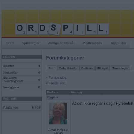
Start
Spilleregler
Vanlige spørsmål
Medlemssøk
Topplister
Spillrom
Forumkategorier
Sjiraffen
8
Prat
Ordspill-hjelp
Ordleker
IRL-spill
Turneringer
Krokodillen
0
« Forrige side
Elefanten
0
Turneringsrom
« Første side
Innloggede
8
Brukere
Innlegg
Cygnus
Mobilspill
At det ikke regner i dag!! Fyrebels!! 
Pågående
8 408
Antall innlegg:
44845