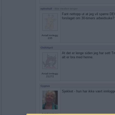
epleskall
- Ikke medlem lenger
Fant nettopp ut at jeg vil spørre
forslaget om 30-timers arbeidsuke?
Antall innlegg:
235
ChilliApril
At det er lenge siden jeg har sett T
alt er bra med henne.
Antall innlegg:
21272
Cygnus
Sjekket - hun har ikke vært innlogg
Antall innlegg: