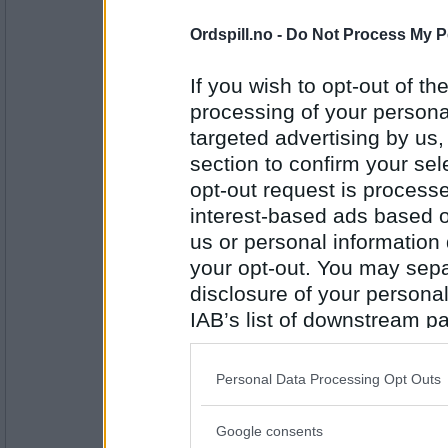
44845
Ordspill.no -
Do Not Process My P
ChilliApril
Litt rar jeg, men legger liksom merk
borte over lengre tid.
If you wish to opt-out of the
processing of your personal
targeted advertising by us
Antall innlegg:
21272
section to confirm your sel
opt-out request is proces
abelon
- Ikke medlem lenger
interest-based ads based o
Det er jo en god egenskap!
us or personal information d
your opt-out. You may separ
disclosure of your personal
Antall innlegg:
1807
IAB’s list of downstream pa
also be disclosed by us to 
auau
- at skal det bli gåtur mens sola 
Downstream Participants
th
Personal Data Processing Opt Outs
det skje akkurat nå. Ha det så leng
third parties.
Google consents
Please note that this web