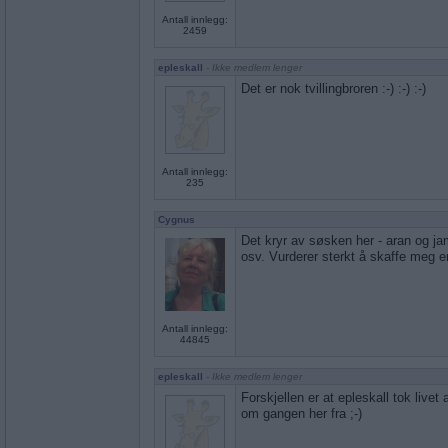
Antall innlegg:
2459
epleskall
- Ikke medlem lenger
Det er nok tvillingbroren :-) :-) :-)
Antall innlegg:
235
Cygnus
Det kryr av søsken her - aran og jam
osv. Vurderer sterkt å skaffe meg en 
Antall innlegg:
44845
epleskall
- Ikke medlem lenger
Forskjellen er at epleskall tok livet 
om gangen her fra ;-)