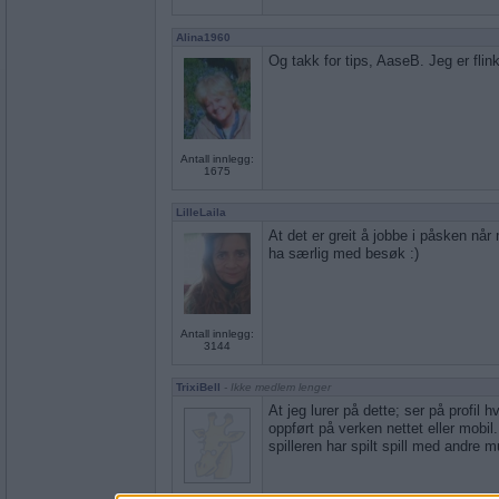
Alina1960
Og takk for tips, AaseB. Jeg er flink
Antall innlegg:
1675
LilleLaila
At det er greit å jobbe i påsken når
ha særlig med besøk :)
Antall innlegg:
3144
TrixiBell
- Ikke medlem lenger
At jeg lurer på dette; ser på profil hv
oppført på verken nettet eller mobil
spilleren har spilt spill med andre m