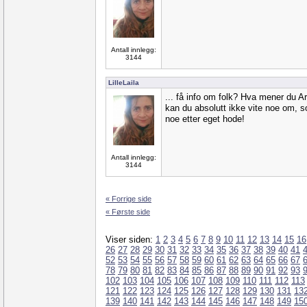
Antall innlegg:
3144
LilleLaila
... få info om folk? Hva mener du A
kan du absolutt ikke vite noe om,
noe etter eget hode!
Antall innlegg:
3144
« Forrige side
« Første side
Viser siden:
1
2
3
4
5
6
7
8
9
10
11
12
13
14
15
16
26
27
28
29
30
31
32
33
34
35
36
37
38
39
40
41
52
53
54
55
56
57
58
59
60
61
62
63
64
65
66
67
78
79
80
81
82
83
84
85
86
87
88
89
90
91
92
93
102
103
104
105
106
107
108
109
110
111
112
113
121
122
123
124
125
126
127
128
129
130
131
13
139
140
141
142
143
144
145
146
147
148
149
15