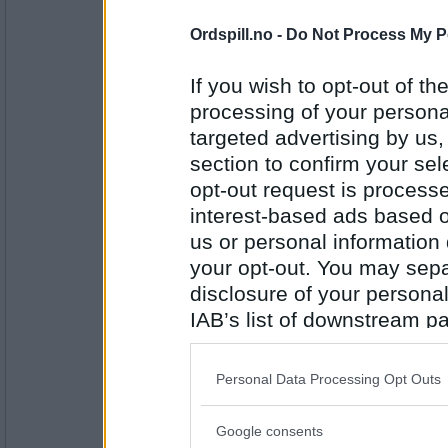
Antall innlegg:
188
Ordspill.no -
Do Not Process My P
Nixita
At det er de to mulighetene som fin
If you wish to opt-out of the
processing of your personal
targeted advertising by us
Antall innlegg:
section to confirm your sel
4724
opt-out request is proces
Chiraff
interest-based ads based o
At de har en profil for (kanskje) å del
us or personal information d
men at de har funnet ut at det tidv
tråder her ;-)
your opt-out. You may separ
disclosure of your personal
Antall innlegg:
IAB’s list of downstream pa
20485
also be disclosed by us to 
lind
Downstream Participants
th
Personal Data Processing Opt Outs
Hvorfor driver du Barmen å leter ett
third parties.
så måte bare spørre :)
Google consents
Please note that this web