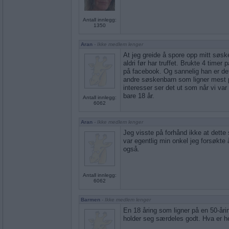
Antall innlegg:
1350
Aran
- Ikke medlem lenger
At jeg greide å spore opp mitt søsk
aldri før har truffet. Brukte 4 timer
på facebook. Og sannelig han er d
andre søskenbarn som ligner mest
interesser ser det ut som når vi va
bare 18 år.
Antall innlegg:
6062
Aran
- Ikke medlem lenger
Jeg visste på forhånd ikke at dette
var egentlig min onkel jeg forsøkte 
også.
Antall innlegg:
6062
Barmen
- Ikke medlem lenger
En 18 åring som ligner på en 50-åri
holder seg særdeles godt. Hva er 