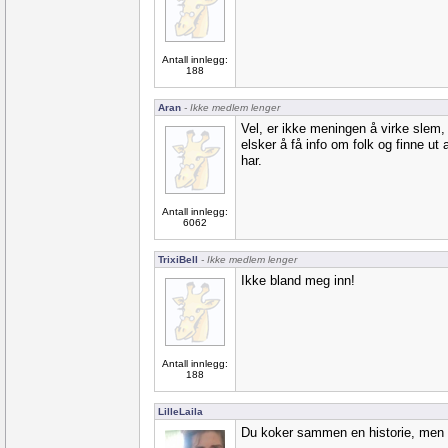
Antall innlegg:
188
Aran
- Ikke medlem lenger
Vel, er ikke meningen å virke slem
elsker å få info om folk og finne ut 
har.
Antall innlegg:
6062
TrixiBell
- Ikke medlem lenger
Ikke bland meg inn!
Antall innlegg:
188
LilleLaila
Du koker sammen en historie, men v