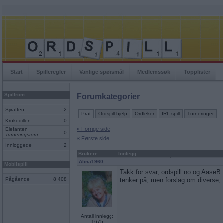
Start
Spilleregler
Vanlige spørsmål
Medlemssøk
Topplister
Spillrom
Forumkategorier
Sjiraffen
2
Prat
Ordspill-hjelp
Ordleker
IRL-spill
Turneringer
Krokodillen
0
« Forrige side
Elefanten
0
Turneringsrom
« Første side
Innloggede
2
Brukere
Innlegg
Alina1960
Mobilspill
Takk for svar, ordspill.no og AaseB.
Pågående
8 408
tenker på, men forslag om diverse, 
Antall innlegg:
1675