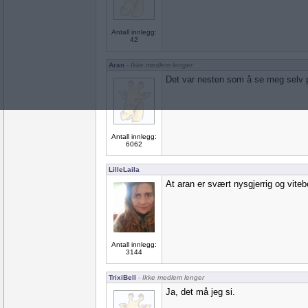
Antall innlegg:
42
Aran
- Ikke medlem lenger
Det var nesten som å se meg selv 
Antall innlegg:
6062
LilleLaila
At aran er svært nysgjerrig og vite
Antall innlegg:
3144
TrixiBell
- Ikke medlem lenger
Ja, det må jeg si.