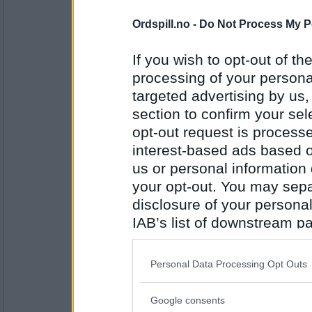
126
Ordspill.no -
Do Not Process My P
Cygnus
At jeg er spent på hvordan det går 
If you wish to opt-out of the
processing of your personal
targeted advertising by us
Antall innlegg:
section to confirm your sel
44845
opt-out request is proces
auau
interest-based ads based o
"Det var en gang.." for leeenge side
kjære Norge og omtrent alt ble mang
us or personal information d
på de to butikkene i bygda, påfyll a
your opt-out. You may separ
1940. Mor var føre var og tok av de
brødbaking. Det fungerte utmerket, 
disclosure of your personal
gikk med mye mat hos oss, fordi vi
Antall innlegg:
IAB’s list of downstream pa
soldater innom på sin "omvei" fra ta
43098
innsats ved Kvamsporten.
also be disclosed by us to 
Downstream Participants
th
Cygnus
Personal Data Processing Opt Outs
Tenk hva du har opplevd, auau! <3
third parties.
Google consents
Please note that this web