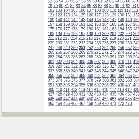
52
53
54
55
56
57
58
59
60
61
62
63
64
65
66
67
78
79
80
81
82
83
84
85
86
87
88
89
90
91
92
93
102
103
104
105
106
107
108
109
110
111
112
113
121
122
123
124
125
126
127
128
129
130
131
13
139
140
141
142
143
144
145
146
147
148
149
15
157
158
159
160
161
162
163
164
165
166
167
16
175
176
177
178
179
180
181
182
183
184
185
18
193
194
195
196
197
198
199
200
201
202
203
20
211
212
213
214
215
216
217
218
219
220
221
22
229
230
231
232
233
234
235
236
237
238
239
24
247
248
249
250
251
252
253
254
255
256
257
25
265
266
267
268
269
270
271
272
273
274
275
27
283
284
285
286
287
288
289
290
291
292
293
29
301
302
303
304
305
306
307
308
309
310
311
31
319
320
321
322
323
324
325
326
327
328
329
33
337
338
339
340
341
342
343
344
345
346
347
34
355
356
357
358
359
360
361
362
363
364
365
36
373
374
375
376
377
378
379
380
381
382
383
38
391
392
393
394
395
396
397
398
399
400
401
40
409
410
411
412
413
414
415
416
417
418
419
42
427
428
429
430
431
432
433
434
435
436
437
43
445
446
447
448
449
450
451
452
453
454
455
45
463
464
465
466
467
468
469
470
471
472
473