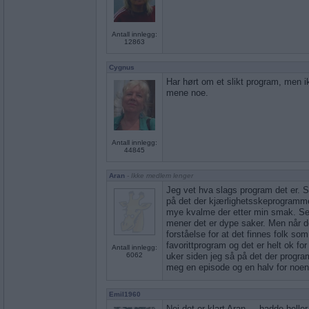
Antall innlegg:
12863
Cygnus
Har hørt om et slikt program, men i
mene noe.
Antall innlegg:
44845
Aran
- Ikke medlem lenger
Jeg vet hva slags program det er. S
på det der kjærlighetsskeprogramme
mye kvalme der etter min smak. S
mener det er dype saker. Men når de
forståelse for at det finnes folk so
favorittprogram og det er helt ok for
Antall innlegg:
6062
uker siden jeg så på det der progra
meg en episode og en halv for noen
Emil1960
Nei det er klart Aran ... hadde helle