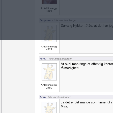
Antall innlegg:
1121
Ordputter
- Ikke medlem lenger
Darrang Hykke…? Jo, at det har jeg a
Antall innlegg:
4429
Mira7
- Ikke medlem lenger
At skal man ringe et offentlig kont
tålmodighet!
Antall innlegg:
2459
Aran
- Ikke medlem lenger
Ja det er det mange som finner ut i
Mira.