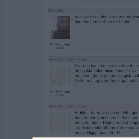
LilleLaila
Vanligvis skal det ikke være nødv
bare fordi en katt har gått forbi
Antall innlegg:
3144
Aran
- Ikke medlem lenger
Nei, den har ikke noe smittsomt so
at jeg ikke tåler minimumsdeler av sp
munnen , da får jeg en allergisk re
Derfor må jeg være forsiktig med de
Antall innlegg:
6062
Aran
- Ikke medlem lenger
Er ikke i form for tiden og dette gå
man er mer ukonsentrert. Synes det 
rating for tiden. Regner med å dropp
Tiram ikke vil treffe meg, men sånn 
en golddigger uansett. :D
Antall innlegg: