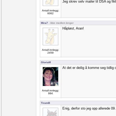
Jeg skrev selv mailer til DSA og fik
Antall innlegg:
6062
Mira7
- Ikke medlem lenger
Håpløst, Aran!
Antall innlegg:
2459
GloriaM
At det er deilig å komme seg tidlig 
Antall innlegg:
994
TiramB
Enig, derfor sto jeg opp allerede 09.