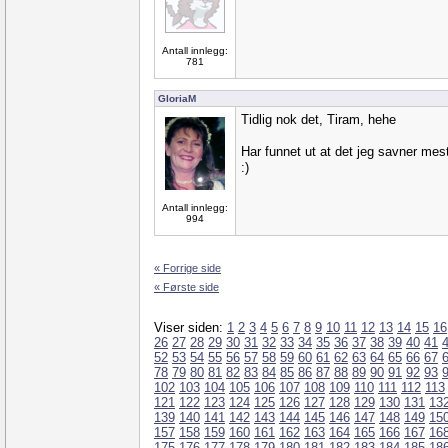
Antall innlegg:
781
GloriaM
Tidlig nok det, Tiram, hehe
Har funnet ut at det jeg savner mes
:)
Antall innlegg:
994
« Forrige side
« Første side
Viser siden:
1
2
3
4
5
6
7
8
9
10
11
12
13
14
15
16
26
27
28
29
30
31
32
33
34
35
36
37
38
39
40
41
52
53
54
55
56
57
58
59
60
61
62
63
64
65
66
67
78
79
80
81
82
83
84
85
86
87
88
89
90
91
92
93
102
103
104
105
106
107
108
109
110
111
112
113
121
122
123
124
125
126
127
128
129
130
131
13
139
140
141
142
143
144
145
146
147
148
149
15
157
158
159
160
161
162
163
164
165
166
167
16
175
176
177
178
179
180
181
182
183
184
185
18