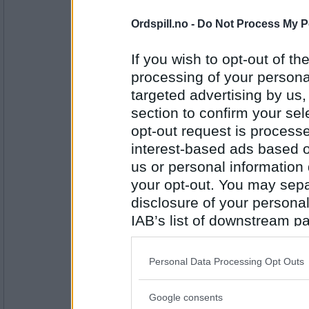
6062
Ordspill.no -
Do Not Process My P
TiramB
Hehehe ;-)
If you wish to opt-out of the
Golddigger du ;-). Er bare ute etter
processing of your personal
targeted advertising by us
Antall innlegg:
section to confirm your sel
781
opt-out request is proces
Aran
- Ikke medlem lenger
interest-based ads based o
Det var rankingen jeg tenkte på. Ik
us or personal information d
your opt-out. You may separ
disclosure of your personal
Antall innlegg:
6062
IAB’s list of downstream pa
also be disclosed by us to 
Aran
- Ikke medlem lenger
Downstream Participants
th
Nå har jeg 3042 ratingpoeng. Ville d
Personal Data Processing Opt Outs
om jeg hadde 1042 ?
third parties.
Google consents
Please note that this web