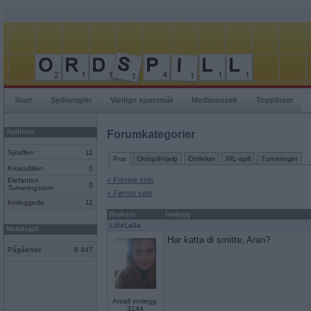
Start
Spilleregler
Vanlige spørsmål
Medlemssøk
Topplister
Spillrom
Forumkategorier
Sjiraffen
11
Prat
Ordspill-hjelp
Ordleker
IRL-spill
Turneringer
Krokodillen
0
« Forrige side
Elefanten
0
Turneringsrom
« Første side
Innloggede
11
Brukere
Innlegg
LilleLaila
Mobilspill
Har katta di smitte, Aran?
Pågående
8 447
Antall innlegg:
3144