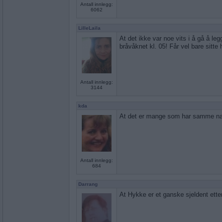
Antall innlegg:
6062
LilleLaila
At det ikke var noe vits i å gå å leg
bråvåknet kl. 05! Får vel bare sitte h
Antall innlegg:
3144
kda
At det er mange som har samme na
Antall innlegg:
684
Darrang
At Hykke er et ganske sjeldent ette