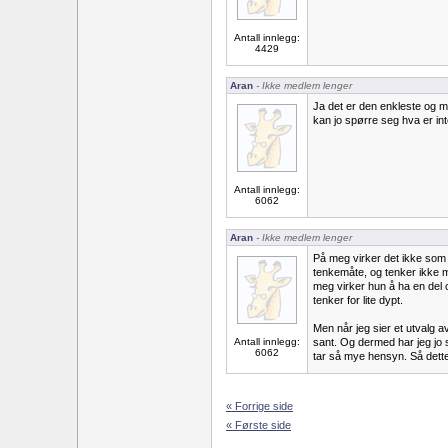
Antall innlegg:
4429
Aran
- Ikke medlem lenger
Ja det er den enkleste og
kan jo spørre seg hva er i
Antall innlegg:
6062
Aran
- Ikke medlem lenger
På meg virker det ikke som 
tenkemåte, og tenker ikke m
meg virker hun å ha en del o
tenker for lite dypt.
Men når jeg sier et utvalg av
Antall innlegg:
sant. Og dermed har jeg jo s
6062
tar så mye hensyn. Så dette
« Forrige side
« Første side