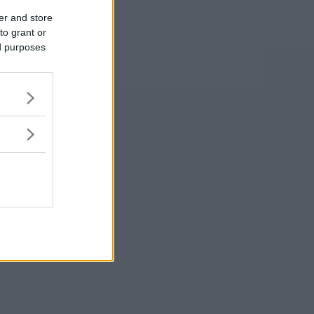
er and store
to grant or
ed purposes