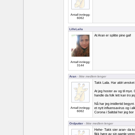
Antall innlegg:
6062
LilleLaila
At Aran er splitte pine gal!
Antall innlegg:
3144
Aran
- Ikke medlem lenger
Takk Laila. Har aldri ønske
At jeg hoster av og til mye. 
handle da folk lett kan tro j
Nå har jeg imidlertid begyn
Antall innlegg:
et nytt influensavirus og i a
6062
Corona i Saltdal her jeg bor
Ordputter
- Ikke medlem lenger
Hehe- Takk sier aran- da ko
fikk høre av sin gamle venn 