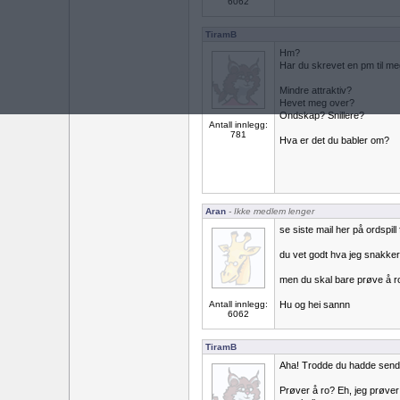
6062
TiramB
Hm?
Har du skrevet en pm til me
Mindre attraktiv?
Hevet meg over?
Ondskap? Snillere?
Antall innlegg:
781
Hva er det du babler om?
Aran
- Ikke medlem lenger
se siste mail her på ordspill
du vet godt hva jeg snakke
men du skal bare prøve å ro
Antall innlegg:
Hu og hei sannn
6062
TiramB
Aha! Trodde du hadde sendt
Prøver å ro? Eh, jeg prøver 