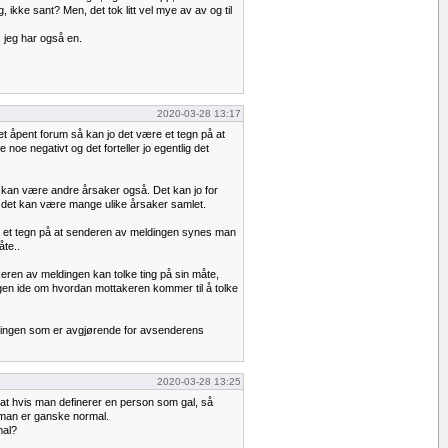
ing, ikke sant? Men, det tok litt vel mye av av og til
g; jeg har også en.
2020-03-28 13:17
i et åpent forum så kan jo det være et tegn på at
noe negativt og det forteller jo egentlig det
 kan være andre årsaker også. Det kan jo for
det kan være mange ulike årsaker samlet.
 et tegn på at senderen av meldingen synes man
te..
eren av meldingen kan tolke ting på sin måte,
n ide om hvordan mottakeren kommer til å tolke
dingen som er avgjørende for avsenderens
2020-03-28 13:25
 at hvis man definerer en person som gal, så
man er ganske normal.
mal?