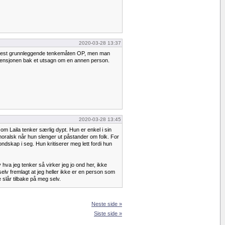
2020-03-28 13:37
 mest grunnleggende tenkemåten OP, men man
ntensjonen bak et utsagn om en annen person.
2020-03-28 13:45
om Laila tenker særlig dypt. Hun er enkel i sin
oralsk når hun slenger ut påstander om folk. For
ndskap i seg. Hun kritiserer meg lett fordi hun
 hva jeg tenker så virker jeg jo ond her, ikke
elv fremlagt at jeg heller ikke er en person som
 slår tilbake på meg selv.
Neste side »
Siste side »