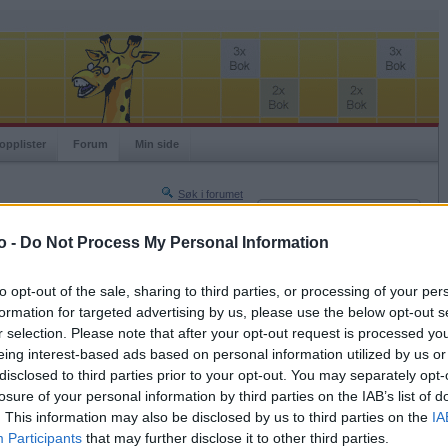
opplister
Forum
Min side
Søk i forumet
Innlogging
Turneringer
Brukernavn
o -
Do Not Process My Personal Information
Neste side »
Passord
Siste side »
to opt-out of the sale, sharing to third parties, or processing of your per
Husk meg
formation for targeted advertising by us, please use the below opt-out s
2020-03-27 21:00
r selection. Please note that after your opt-out request is processed y
Logg inn
virker å ta det for seriøst. Jeg var morsom inne i
eing interest-based ads based on personal information utilized by us or
Glemt ditt passord?
disclosed to third parties prior to your opt-out. You may separately opt-
Få ny aktiveringslenke
losure of your personal information by third parties on the IAB’s list of
. This information may also be disclosed by us to third parties on the
IA
Participants
that may further disclose it to other third parties.
Ordspill.no er gratis!