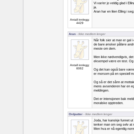
Vi var/er jo veldig glad i Ell
ja.
Aran har en liten Elling i se
Antall innlegg:
4429
Aran
- Ikke medlem lenger
Når folk sier at man er gal 
de bare ønsker påføre andre 
meste om dem.
Men ikke nødvendigvis, det
eksempel være en test. Og 
Antall innlegg:
6062
Og det kan også bare være
er morsom på en spesiell må
Og så er det sånn at mottak
mens avsenderen har en ege
meldingen.
Det er intensjonen bak mel
moralske opptreden.
Ordputter
- Ikke medlem lenger
Joda, har kanskje funnet ut
tenker man om seg selv at 
Men hva er nå egentlig nor