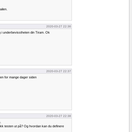
ailen.
2020-03-27 22:36
 i underbevisstheten din Tiram. Ok
2020-03-27 22:37
len for mange dager siden
2020-03-27 22:38
.
 gikk testen ut på? Og hvordan kan du definere