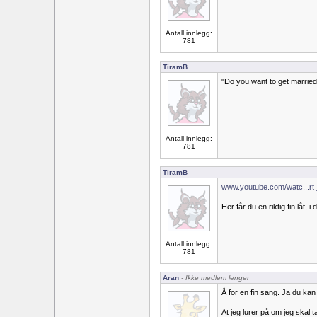
Antall innlegg:
781
TiramB
"Do you want to get married
Antall innlegg:
781
TiramB
www.youtube.com/watc...rt 
Her får du en riktig fin låt, i 
Antall innlegg:
781
Aran
- Ikke medlem lenger
Å for en fin sang. Ja du kan
At jeg lurer på om jeg skal 