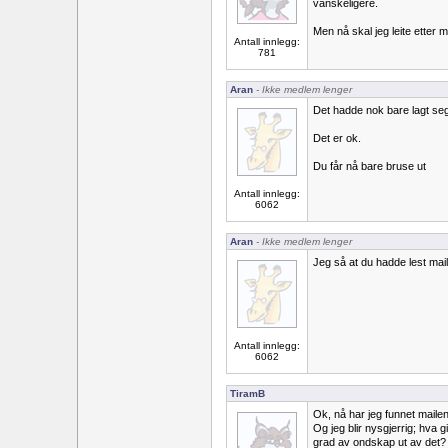
vanskeligere.
Men nå skal jeg leite etter m
Antall innlegg:
781
Aran
- Ikke medlem lenger
Det hadde nok bare lagt seg
Det er ok.
Du får nå bare bruse ut
Antall innlegg:
6062
Aran
- Ikke medlem lenger
Jeg så at du hadde lest mai
Antall innlegg:
6062
TiramB
Ok, nå har jeg funnet mailen
Og jeg blir nysgjerrig; hva
grad av ondskap ut av det?