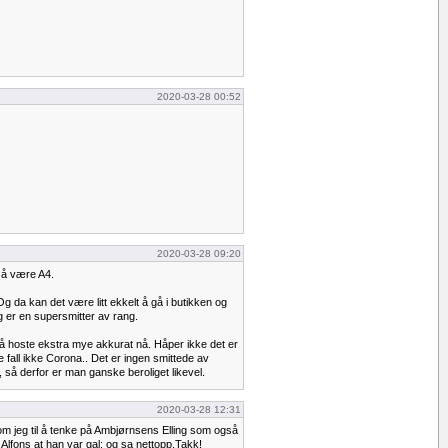
2020-03-28 00:52
2020-03-28 09:20
t å være A4.
Og da kan det være litt ekkelt å gå i butikken og
eg er en supersmitter av rang.
t å hoste ekstra mye akkurat nå. Håper ikke det er
lle fall ikke Corona.. Det er ingen smittede av
 , så derfor er man ganske beroliget likevel.
2020-03-28 12:31
m jeg til å tenke på Ambjørnsens Elling som også
Alfons at han var gal; og sa nettopp,Takk!