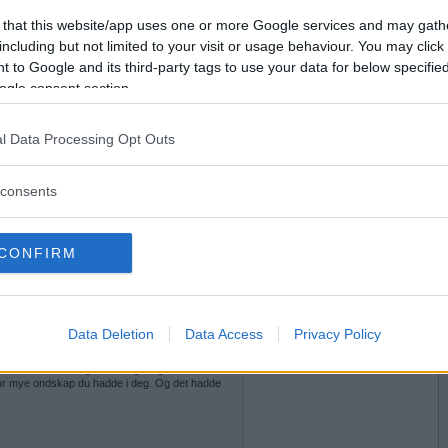
 that this website/app uses one or more Google services and may gath
2020-03-27 21:02
Vil du bli
including but not limited to your visit or usage behaviour. You may click 
et ikke svaret!
medlem?
 to Google and its third-party tags to use your data for below specifi
ogle consent section.
Opprett ny konto
l Data Processing Opt Outs
2020-03-27 21:53
consents
ed salami og majones. Og man lurer på om man
ikasse til i morra.
CONFIRM
Data Deletion
Data Access
Privacy Policy
2020-03-27 22:20
g i pm var bare en test. Som gjorde at du så på
or da hevet du deg over meg. Jeg ville finne ut av
or mye ondskap du hadde i deg. Og det hadde
.