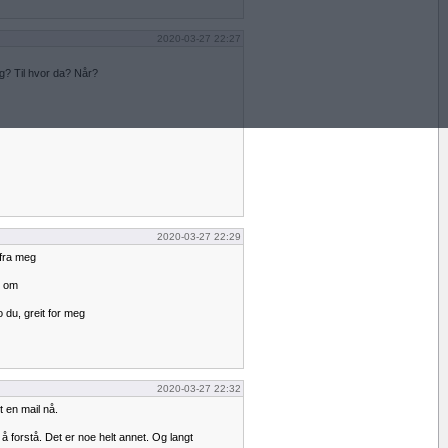
2020-03-27 22:27
g? Til hvor da? Når?
2020-03-27 22:29
 fra meg
r om
 du, greit for meg
2020-03-27 22:32
 en mail nå.
å forstå. Det er noe helt annet. Og langt