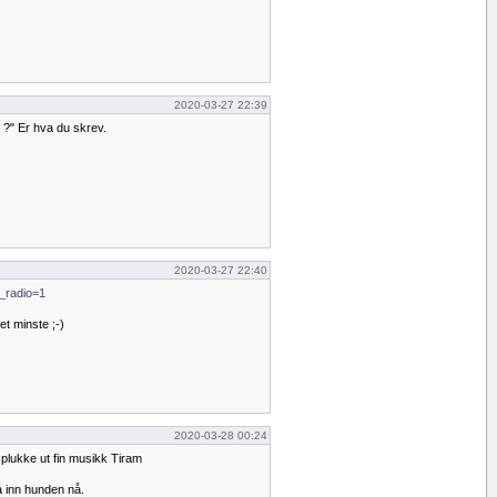
2020-03-27 22:39
 ?" Er hva du skrev.
2020-03-27 22:40
_radio=1
det minste ;-)
2020-03-28 00:24
 plukke ut fin musikk Tiram
ta inn hunden nå.