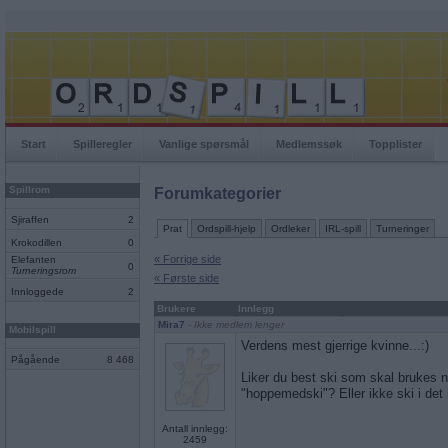
Start
Spilleregler
Vanlige spørsmål
Medlemssøk
Topplister
Spillrom
Forumkategorier
Sjiraffen
2
Prat
Ordspill-hjelp
Ordleker
IRL-spill
Turneringer
Krokodillen
0
« Forrige side
Elefanten
0
Turneringsrom
« Første side
Innloggede
2
Brukere
Innlegg
Mira7
- Ikke medlem lenger
Mobilspill
Verdens mest gjerrige kvinne...:)
Pågående
8 468
Liker du best ski som skal brukes n
"hoppemedski"? Eller ikke ski i det h
Antall innlegg:
2459