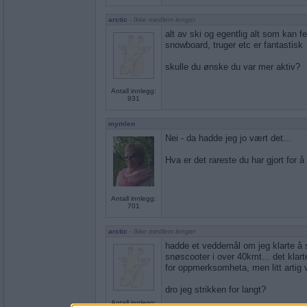
arctic
- Ikke medlem lenger
alt av ski og egentlig alt som kan f
snowboard, truger etc er fantastisk
skulle du ønske du var mer aktiv?
Antall innlegg:
931
mymlen
Nei - da hadde jeg jo vært det...
Hva er det rareste du har gjort for
Antall innlegg:
701
arctic
- Ikke medlem lenger
hadde et veddemål om jeg klarte å s
snøscooter i over 40kmt... det klart
for oppmerksomheta, men litt artig 
dro jeg strikken for langt?
Antall innlegg: