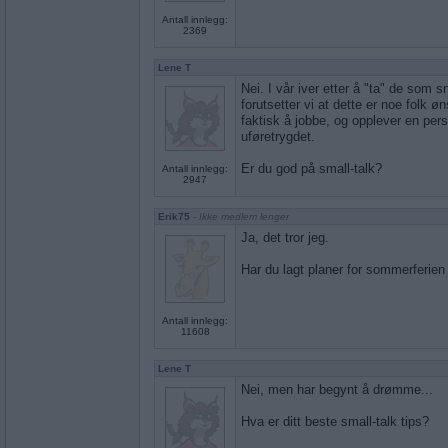
Antall innlegg:
2369
Lene T
Nei. I vår iver etter å "ta" de som 
forutsetter vi at dette er noe folk ø
faktisk å jobbe, og opplever en perso
uføretrygdet.
Er du god på small-talk?
Antall innlegg:
2947
Erik75
- Ikke medlem lenger
Ja, det tror jeg.
Har du lagt planer for sommerferien
Antall innlegg:
11608
Lene T
Nei, men har begynt å drømme...
Hva er ditt beste small-talk tips?