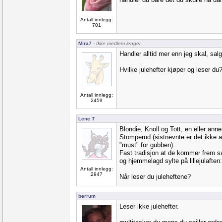
Antall innlegg:
701
Mira7
- Ikke medlem lenger
Handler alltid mer enn jeg skal, salg
Hvilke julehefter kjøper og leser du
Antall innlegg:
2459
Lene T
Blondie, Knoll og Tott, en eller ann
Stomperud (sistnevnte er det ikke all
"must" for gubben).
Fast tradisjon at de kommer frem
og hjemmelagd sylte på lillejulaften:
Antall innlegg:
2947
Når leser du juleheftene?
berrum
Leser ikke julehefter.