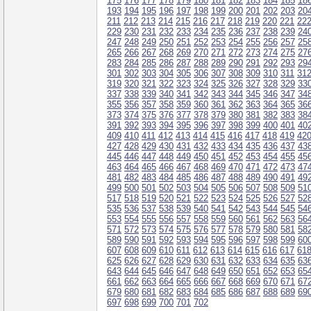
175
176
177
178
179
180
181
182
183
184
185
18
193
194
195
196
197
198
199
200
201
202
203
20
211
212
213
214
215
216
217
218
219
220
221
22
229
230
231
232
233
234
235
236
237
238
239
24
247
248
249
250
251
252
253
254
255
256
257
25
265
266
267
268
269
270
271
272
273
274
275
27
283
284
285
286
287
288
289
290
291
292
293
29
301
302
303
304
305
306
307
308
309
310
311
31
319
320
321
322
323
324
325
326
327
328
329
33
337
338
339
340
341
342
343
344
345
346
347
34
355
356
357
358
359
360
361
362
363
364
365
36
373
374
375
376
377
378
379
380
381
382
383
38
391
392
393
394
395
396
397
398
399
400
401
40
409
410
411
412
413
414
415
416
417
418
419
42
427
428
429
430
431
432
433
434
435
436
437
43
445
446
447
448
449
450
451
452
453
454
455
45
463
464
465
466
467
468
469
470
471
472
473
47
481
482
483
484
485
486
487
488
489
490
491
49
499
500
501
502
503
504
505
506
507
508
509
51
517
518
519
520
521
522
523
524
525
526
527
52
535
536
537
538
539
540
541
542
543
544
545
54
553
554
555
556
557
558
559
560
561
562
563
56
571
572
573
574
575
576
577
578
579
580
581
58
589
590
591
592
593
594
595
596
597
598
599
60
607
608
609
610
611
612
613
614
615
616
617
61
625
626
627
628
629
630
631
632
633
634
635
63
643
644
645
646
647
648
649
650
651
652
653
65
661
662
663
664
665
666
667
668
669
670
671
67
679
680
681
682
683
684
685
686
687
688
689
69
697
698
699
700
701
702