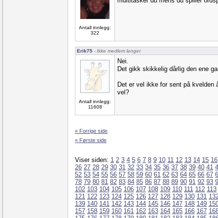
multitasker du mens du spiller ordsp
Antall innlegg:
322
Erik75
- Ikke medlem lenger
Nei.
Det gikk skikkelig dårlig den ene ga
Det er vel ikke for sent på kvelden
vel?
Antall innlegg:
11608
« Forrige side
« Første side
Viser siden:
1
2
3
4
5
6
7
8
9
10
11
12
13
14
15
16
26
27
28
29
30
31
32
33
34
35
36
37
38
39
40
41
52
53
54
55
56
57
58
59
60
61
62
63
64
65
66
67
78
79
80
81
82
83
84
85
86
87
88
89
90
91
92
93
102
103
104
105
106
107
108
109
110
111
112
113
121
122
123
124
125
126
127
128
129
130
131
13
139
140
141
142
143
144
145
146
147
148
149
15
157
158
159
160
161
162
163
164
165
166
167
16