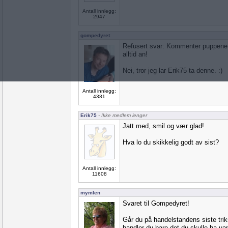
Antall innlegg:
2947
gompedyret
Refusert svar: Kommenter puppene 
alltid an!
Nei, tror jeg lar Erik75 ta denne. :)
Antall innlegg:
4381
Erik75
- Ikke medlem lenger
Jatt med, smil og vær glad!
Hva lo du skikkelig godt av sist?
Antall innlegg:
11608
mymlen
Svaret til Gompedyret!
Går du på handelstandens siste triks
handler du bare det du skulle ha ua