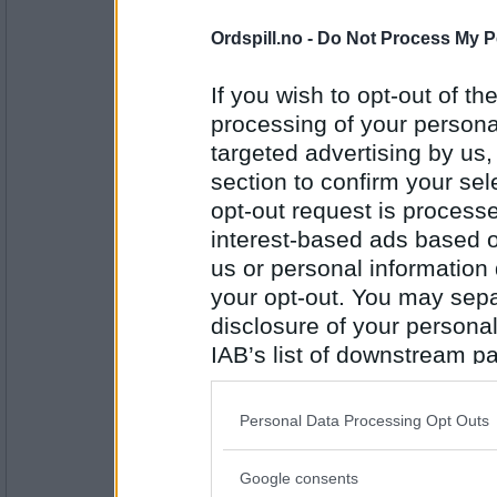
931
Ordspill.no -
Do Not Process My P
Mira7
- Ikke medlem lenger
Næsj...
If you wish to opt-out of the
Føler du deg litt "uglete" noen gang
processing of your personal
targeted advertising by us
Antall innlegg:
2459
section to confirm your sel
opt-out request is proces
ulph
interest-based ads based o
Bare når jeg mangler en r.
us or personal information d
Si meg; hva betyr adjø? Er det bare 
your opt-out. You may separ
disclosure of your personal
Antall innlegg:
12
IAB’s list of downstream pa
also be disclosed by us to 
Fidelma
Det kommer helt an på hvem og for 
Downstream Participants
th
Personal Data Processing Opt Outs
third parties.
Er det flere enn Skrimmel Skramme
sammensatte ord, mon tro? ("Det d
Google consents
Please note that this web