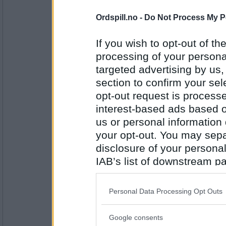
Leser du papiravis eller annen avis
Ordspill.no -
Do Not Process My P
Antall innlegg:
6240
If you wish to opt-out of the
Erik75
- Ikke medlem lenger
processing of your personal
Dårlig med papiraviser her, men jeg 
gjerne litt for kvalitetsjournalistikk 
targeted advertising by us
section to confirm your sel
Unner du deg noe ekstra når det er 
opt-out request is proces
Antall innlegg:
11608
interest-based ads based o
us or personal information d
bris1
your opt-out. You may separ
Leser bare elektroniske aviser, til tro
papiraviser (og bøker) best. Noen ga
disclosure of your personal
foran egne lyster ;-))
IAB’s list of downstream pa
Er du, eller kan du tenke deg å være
also be disclosed by us to 
Røde Kors?
Antall innlegg:
2601
Downstream Participants
th
Personal Data Processing Opt Outs
third parties.
bris1
Oy, her burde jeg nok oppdatert skj
Jeg unner meg å fyre godt i ovnen fø
Google consents
Please note that this web
på kvelden.