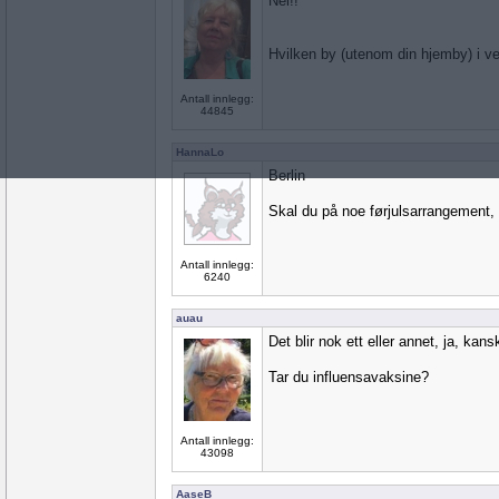
Nei!!
Hvilken by (utenom din hjemby) i ve
Antall innlegg:
44845
HannaLo
Berlin
Skal du på noe førjulsarrangement, k
Antall innlegg:
6240
auau
Det blir nok ett eller annet, ja, kansk
Tar du influensavaksine?
Antall innlegg:
43098
AaseB