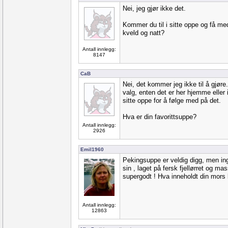
Nei, jeg gjør ikke det.
Kommer du til i sitte oppe og få me
kveld og natt?
Antall innlegg:
8147
CaB
Nei, det kommer jeg ikke til å gjøre.
valg, enten det er her hjemme eller i
sitte oppe for å følge med på det.
Hva er din favorittsuppe?
Antall innlegg:
2926
Emil1960
Pekingsuppe er veldig digg, men in
sin , laget på fersk fjellørret og ma
supergodt ! Hva inneholdt din mors 
Antall innlegg:
12863