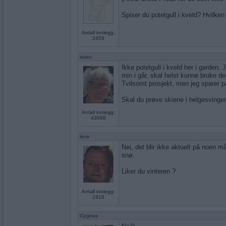
Spiser du potetgull i kveld? Hvilken
Antall innlegg:
2459
auau
Ikke potetgull i kveld her i garden
min i går, skal helst kunne bruke d
Tvilsomt prosjekt, men jeg sparer på 
Skal du prøve skiene i helgesvinge
Antall innlegg:
43098
terø
Nei, det blir ikke aktuelt på noen m
snø.
Liker du vinteren ?
Antall innlegg:
1916
Cygnus