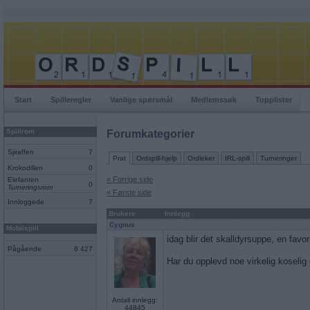
Start
Spilleregler
Vanlige spørsmål
Medlemssøk
Topplister
Spillrom
Forumkategorier
Sjiraffen
7
Prat
Ordspill-hjelp
Ordleker
IRL-spill
Turneringer
Krokodillen
0
« Forrige side
Elefanten
0
Turneringsrom
« Første side
Innloggede
7
Brukere
Innlegg
Cygnus
Mobilspill
idag blir det skalldyrsuppe, en favori
Pågående
8 427
Har du opplevd noe virkelig koselig
Antall innlegg:
44845