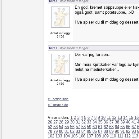
Mira7
- Ikke medlem lenger
En god, kremet soppsuppe eller fis
også godt, samt potetsuppe...:-D
Hva spiser du til middag og dessert 
Antall innlegg:
2459
Mira7
- Ikke medlem lenger
Der var jeg for sen...
Min mors kjøttkaker var lagd av kjøt
helst ha medisterkaker...
Hva spiser du til middag og dessert 
Antall innlegg:
2459
« Forrige side
« Første side
Viser siden:
1
2
3
4
5
6
7
8
9
10
11
12
13
14
15
16
26
27
28
29
30
31
32
33
34
35
36
37
38
39
40
41
52
53
54
55
56
57
58
59
60
61
62
63
64
65
66
67
78
79
80
81
82
83
84
85
86
87
88
89
90
91
92
93
102
103
104
105
106
107
108
109
110
111
112
113