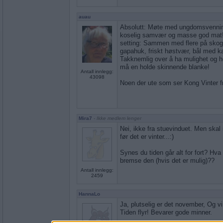
auau
Absolutt: Møte med ungdomsvenninn
koselig samvær og masse god mat!
setting: Sammen med flere på skog
gapahuk, friskt høstvær, bål med ka
Takknemlig over å ha mulighet og he
må en holde skinnende blanke!
Antall innlegg:
43098
Noen der ute som ser Kong Vinter f
Mira7
- Ikke medlem lenger
Nei, ikke fra stuevinduet. Men skal
før det er vinter...:)
Synes du tiden går alt for fort? Hva 
bremse den (hvis det er mulig)??
Antall innlegg:
2459
HannaLo
Ja, plutselig er det november, Og v
Tiden flyr! Bevarer gode minner.